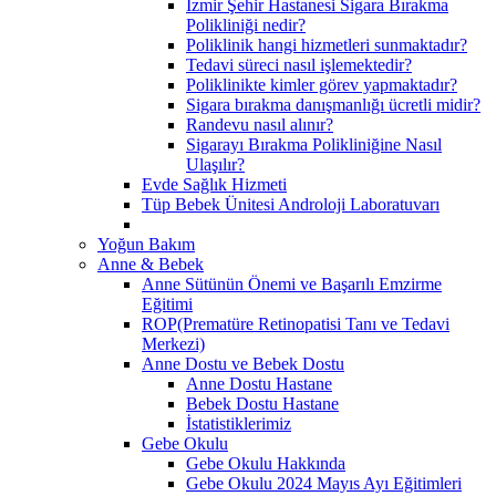
İzmir Şehir Hastanesi Sigara Bırakma
Polikliniği nedir?
Poliklinik hangi hizmetleri sunmaktadır?
Tedavi süreci nasıl işlemektedir?
Poliklinikte kimler görev yapmaktadır?
Sigara bırakma danışmanlığı ücretli midir?
Randevu nasıl alınır?
Sigarayı Bırakma Polikliniğine Nasıl
Ulaşılır?
Evde Sağlık Hizmeti
Tüp Bebek Ünitesi Androloji Laboratuvarı
Yoğun Bakım
Anne & Bebek
Anne Sütünün Önemi ve Başarılı Emzirme
Eğitimi
ROP(Prematüre Retinopatisi Tanı ve Tedavi
Merkezi)
Anne Dostu ve Bebek Dostu
Anne Dostu Hastane
Bebek Dostu Hastane
İstatistiklerimiz
Gebe Okulu
Gebe Okulu Hakkında
Gebe Okulu 2024 Mayıs Ayı Eğitimleri