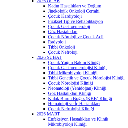
2026 OCAK
Kadın Hastalıkları ve Doğum
Jinekolojik Onkoloji Cerrahi
Çocuk Kardiyoloji
Fiziksel Tıp ve Rehabilitasyon
Çocuk Gastroenteroloji
Göz Hastalıkları
Çocuk Nöroloji ve Çocuk Acil
Radyoloji
Tıbbi Onkoloji
Çocuk Nefroloji
2026 ŞUBAT
Çocuk Yoğun Bakım Kliniği
Çocuk Gastroenterolojisi Kliniği
Tıbbi Mikrobiyoloji Kliniği
Tıbbi Genetik ve Çocuk Nörolojisi Kliniği
Çocuk Nörolojisi Kliniği
Neonatoloji (Yenidoğan) Kliniği
Göz Hastalıkları Kliniği
Kulak Burun Boğaz (KBB) Kliniği
Hematoloji ve İç Hastalıkları
Çocuk Nefrolojisi Kliniği
2026 MART
Enfeksiyon Hastalıkları ve Klinik
Mikrobiyoloji Kliniği