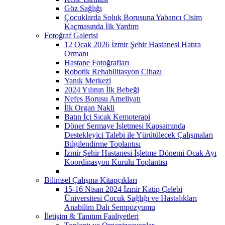
Göz Sağlığı
Çocuklarda Soluk Borusuna Yabancı Cisim
Kaçmasında İlk Yardım
Fotoğraf Galerisi
12 Ocak 2026 İzmir Şehir Hastanesi Hatıra
Ormanı
Hastane Fotoğrafları
Robotik Rehabilitasyon Cihazı
Yanık Merkezi
2024 Yılının İlk Bebeği
Nefes Borusu Ameliyatı
İlk Organ Nakli
Batın İçi Sıcak Kemoterapi
Döner Sermaye İşletmesi Kapsamında
Destekleyici Talebi ile Yürütülecek Çalışmaları
Bilgilendirme Toplantısı
İzmir Şehir Hastanesi İşletme Dönemi Ocak Ayı
Koordinasyon Kurulu Toplantısı
Bilimsel Çalışma Kitapçıkları
15-16 Nisan 2024 İzmir Katip Çelebi
Üniversitesi Çocuk Sağlığı ve Hastalıkları
Anabilim Dalı Sempozyumu
İletişim & Tanıtım Faaliyetleri