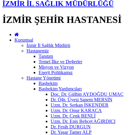
İZMİR İL SAĞLIK MÜDÜRLÜĞÜ
İZMİR ŞEHİR HASTANESİ
Kurumsal
İzmir İl Sağlık Müdürü
Hastanemiz
Tanıtım
Temel İlke ve Değerler
Misyon ve Vizyon
Enerji Politikamız
Hastane Yönetimi
Başhekim
Başhekim Yardımcıları
Doç. Dr. Gülbin AYDOĞDU UMAÇ
Dr. Öğr. Üyesi Sanem MERSİN
Uzm. Dr. Serkan İSKENDER
Uzm. Dr. Onur KARACA
Uzm. Dr. Cenk BENLİ
Uzm. Dr. Enis Behçet AĞIRDICI
Dr. Fesih DURGUN
Dr. Yaşar Tamer ALP