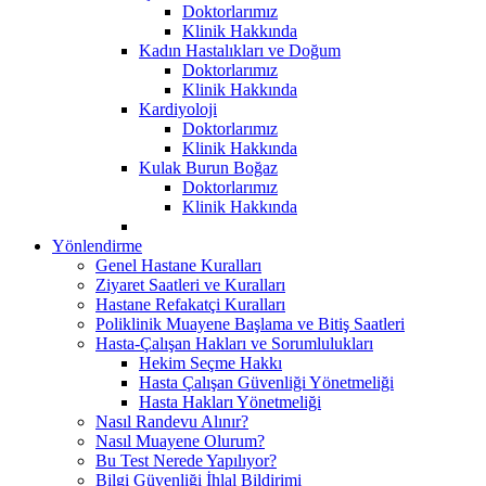
Doktorlarımız
Klinik Hakkında
Kadın Hastalıkları ve Doğum
Doktorlarımız
Klinik Hakkında
Kardiyoloji
Doktorlarımız
Klinik Hakkında
Kulak Burun Boğaz
Doktorlarımız
Klinik Hakkında
Yönlendirme
Genel Hastane Kuralları
Ziyaret Saatleri ve Kuralları
Hastane Refakatçi Kuralları
Poliklinik Muayene Başlama ve Bitiş Saatleri
Hasta-Çalışan Hakları ve Sorumlulukları
Hekim Seçme Hakkı
Hasta Çalışan Güvenliği Yönetmeliği
Hasta Hakları Yönetmeliği
Nasıl Randevu Alınır?
Nasıl Muayene Olurum?
Bu Test Nerede Yapılıyor?
Bilgi Güvenliği İhlal Bildirimi