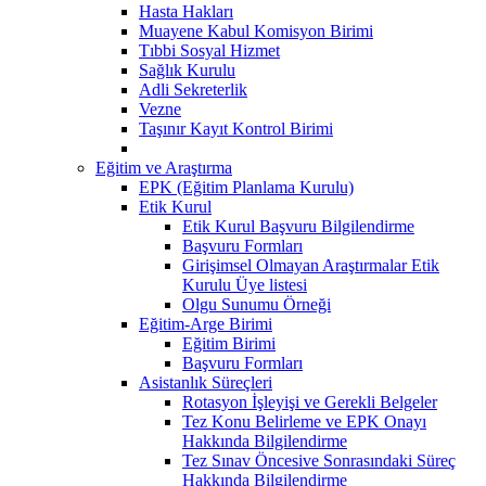
Hasta Hakları
Muayene Kabul Komisyon Birimi
Tıbbi Sosyal Hizmet
Sağlık Kurulu
Adli Sekreterlik
Vezne
Taşınır Kayıt Kontrol Birimi
Eğitim ve Araştırma
EPK (Eğitim Planlama Kurulu)
Etik Kurul
Etik Kurul Başvuru Bilgilendirme
Başvuru Formları
Girişimsel Olmayan Araştırmalar Etik
Kurulu Üye listesi
Olgu Sunumu Örneği
Eğitim-Arge Birimi
Eğitim Birimi
Başvuru Formları
Asistanlık Süreçleri
Rotasyon İşleyişi ve Gerekli Belgeler
Tez Konu Belirleme ve EPK Onayı
Hakkında Bilgilendirme
Tez Sınav Öncesive Sonrasındaki Süreç
Hakkında Bilgilendirme