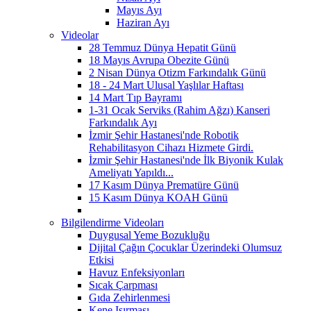
Mayıs Ayı
Haziran Ayı
Videolar
28 Temmuz Dünya Hepatit Günü
18 Mayıs Avrupa Obezite Günü
2 Nisan Dünya Otizm Farkındalık Günü
18 - 24 Mart Ulusal Yaşlılar Haftası
14 Mart Tıp Bayramı
1-31 Ocak Serviks (Rahim Ağzı) Kanseri
Farkındalık Ayı
İzmir Şehir Hastanesi'nde Robotik
Rehabilitasyon Cihazı Hizmete Girdi.
İzmir Şehir Hastanesi'nde İlk Biyonik Kulak
Ameliyatı Yapıldı...
17 Kasım Dünya Prematüre Günü
15 Kasım Dünya KOAH Günü
Bilgilendirme Videoları
Duygusal Yeme Bozukluğu
Dijital Çağın Çocuklar Üzerindeki Olumsuz
Etkisi
Havuz Enfeksiyonları
Sıcak Çarpması
Gıda Zehirlenmesi
Kene Isırması