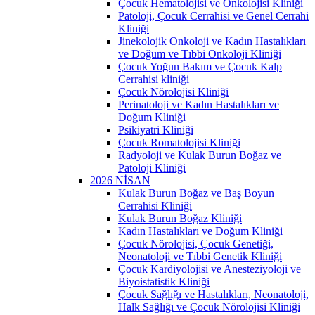
Çocuk Hematolojisi ve Onkolojisi Kliniği
Patoloji, Çocuk Cerrahisi ve Genel Cerrahi
Kliniği
Jinekolojik Onkoloji ve Kadın Hastalıkları
ve Doğum ve Tıbbi Onkoloji Kliniği
Çocuk Yoğun Bakım ve Çocuk Kalp
Cerrahisi kliniği
Çocuk Nörolojisi Kliniği
Perinatoloji ve Kadın Hastalıkları ve
Doğum Kliniği
Psikiyatri Kliniği
Çocuk Romatolojisi Kliniği
Radyoloji ve Kulak Burun Boğaz ve
Patoloji Kliniği
2026 NİSAN
Kulak Burun Boğaz ve Baş Boyun
Cerrahisi Kliniği
Kulak Burun Boğaz Kliniği
Kadın Hastalıkları ve Doğum Kliniği
Çocuk Nörolojisi, Çocuk Genetiği,
Neonatoloji ve Tıbbi Genetik Kliniği
Çocuk Kardiyolojisi ve Anesteziyoloji ve
Biyoistatistik Kliniği
Çocuk Sağlığı ve Hastalıkları, Neonatoloji,
Halk Sağlığı ve Çocuk Nörolojisi Kliniği