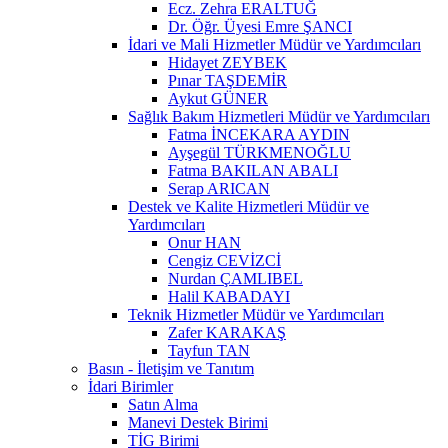
Ecz. Zehra ERALTUĞ
Dr. Öğr. Üyesi Emre ŞANCI
İdari ve Mali Hizmetler Müdür ve Yardımcıları
Hidayet ZEYBEK
Pınar TAŞDEMİR
Aykut GÜNER
Sağlık Bakım Hizmetleri Müdür ve Yardımcıları
Fatma İNCEKARA AYDIN
Ayşegül TÜRKMENOĞLU
Fatma BAKILAN ABALI
Serap ARICAN
Destek ve Kalite Hizmetleri Müdür ve
Yardımcıları
Onur HAN
Cengiz CEVİZCİ
Nurdan ÇAMLIBEL
Halil KABADAYI
Teknik Hizmetler Müdür ve Yardımcıları
Zafer KARAKAŞ
Tayfun TAN
Basın - İletişim ve Tanıtım
İdari Birimler
Satın Alma
Manevi Destek Birimi
TİG Birimi