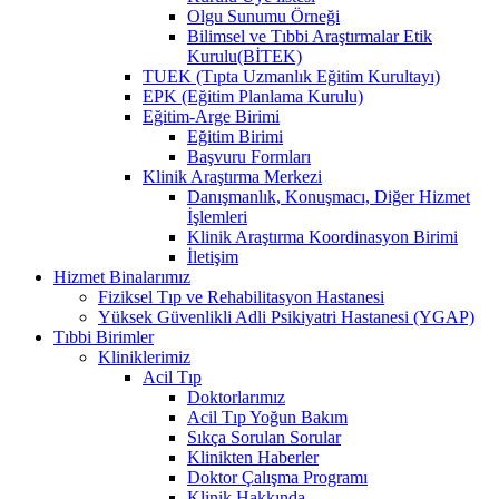
Olgu Sunumu Örneği
Bilimsel ve Tıbbi Araştırmalar Etik
Kurulu(BİTEK)
TUEK (Tıpta Uzmanlık Eğitim Kurultayı)
EPK (Eğitim Planlama Kurulu)
Eğitim-Arge Birimi
Eğitim Birimi
Başvuru Formları
Klinik Araştırma Merkezi
Danışmanlık, Konuşmacı, Diğer Hizmet
İşlemleri
Klinik Araştırma Koordinasyon Birimi
İletişim
Hizmet Binalarımız
Fiziksel Tıp ve Rehabilitasyon Hastanesi
Yüksek Güvenlikli Adli Psikiyatri Hastanesi (YGAP)
Tıbbi Birimler
Kliniklerimiz
Acil Tıp
Doktorlarımız
Acil Tıp Yoğun Bakım
Sıkça Sorulan Sorular
Klinikten Haberler
Doktor Çalışma Programı
Klinik Hakkında