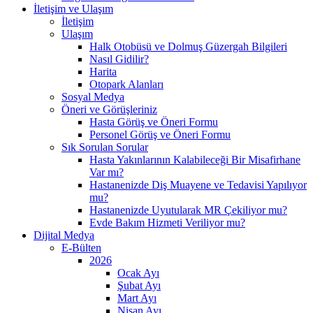
İletişim ve Ulaşım
İletişim
Ulaşım
Halk Otobüsü ve Dolmuş Güzergah Bilgileri
Nasıl Gidilir?
Harita
Otopark Alanları
Sosyal Medya
Öneri ve Görüşleriniz
Hasta Görüş ve Öneri Formu
Personel Görüş ve Öneri Formu
Sık Sorulan Sorular
Hasta Yakınlarının Kalabileceği Bir Misafirhane
Var mı?
Hastanenizde Diş Muayene ve Tedavisi Yapılıyor
mu?
Hastanenizde Uyutularak MR Çekiliyor mu?
Evde Bakım Hizmeti Veriliyor mu?
Dijital Medya
E-Bülten
2026
Ocak Ayı
Şubat Ayı
Mart Ayı
Nisan Ayı