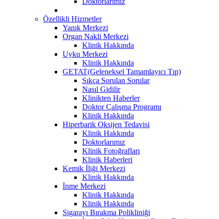
Doktorlarımız
Özellikli Hizmetler
Yanık Merkezi
Organ Nakli Merkezi
Klinik Hakkında
Uyku Merkezi
Klinik Hakkında
GETAT(Geleneksel Tamamlayıcı Tıp)
Sıkça Sorulan Sorular
Nasıl Gidilir
Klinikten Haberler
Doktor Çalışma Programı
Klinik Hakkında
Hiperbarik Oksijen Tedavisi
Klinik Hakkında
Doktorlarımız
Klinik Fotoğrafları
Klinik Haberleri
Kemik İliği Merkezi
Klinik Hakkında
İnme Merkezi
Klinik Hakkında
Klinik Hakkında
Sigarayı Bırakma Polikliniği