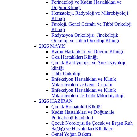
Perinatoloji ve Kadın Hastalıkları ve
Doğum Kliniği
Hematoloji, Radyoloji ve Mikrobiyoloji
Kliniği
Patoloji, Genel Cerrahi ve Tıbbi Onkoloji
Kliniği
Radyasyon Onkolojisi, Jinekolojik
Onkoloji ve Tıbbi Onkoloji Kliniği
2026 MAYIS
Kadın Hastalıkları ve Doğum Kliniği
Göz Hastalıkları Kliniği
Çocuk Kardiyolojisi ve Anesteziyoloji
kliniği
Tıbbi Onkoloji
Enfeksiyon Hastalıkları ve Klinik
Mikrobiyoloji ve Genel Cerrahi
Enfeksiyon Hastalıkları ve Klinik
Mikrobiyoloji ile Tıbbi Mikrobiyoloji
2026 HAZİRAN
Çocuk Romatoloji Kliniği
Kadın Hastalıkları ve Doğum ile
Perinatoloji Klinikleri
Çocuk Nörolojisi ile Çocuk ve Ergen Ruh
Sağlığı ve Hastalıkları Klinikleri
Genel Yoğun Bakım