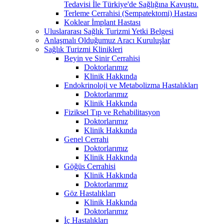
Tedavisi İle Türkiye'de Sağlığına Kavuştu.
Terleme Cerrahisi (Sempatektomi) Hastası
Koklear İmplant Hastası
Uluslararası Sağlık Turizmi Yetki Belgesi
Anlaşmalı Olduğumuz Aracı Kuruluşlar
Sağlık Turizmi Klinikleri
Beyin ve Sinir Cerrahisi
Doktorlarımız
Klinik Hakkında
Endokrinoloji ve Metabolizma Hastalıkları
Doktorlarımız
Klinik Hakkında
Fiziksel Tıp ve Rehabilitasyon
Doktorlarımız
Klinik Hakkında
Genel Cerrahi
Doktorlarımız
Klinik Hakkında
Göğüs Cerrahisi
Klinik Hakkında
Doktorlarımız
Göz Hastalıkları
Klinik Hakkında
Doktorlarımız
İç Hastalıkları