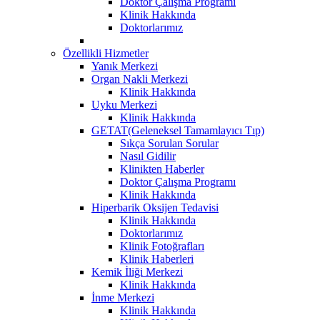
Doktor Çalışma Programı
Klinik Hakkında
Doktorlarımız
Özellikli Hizmetler
Yanık Merkezi
Organ Nakli Merkezi
Klinik Hakkında
Uyku Merkezi
Klinik Hakkında
GETAT(Geleneksel Tamamlayıcı Tıp)
Sıkça Sorulan Sorular
Nasıl Gidilir
Klinikten Haberler
Doktor Çalışma Programı
Klinik Hakkında
Hiperbarik Oksijen Tedavisi
Klinik Hakkında
Doktorlarımız
Klinik Fotoğrafları
Klinik Haberleri
Kemik İliği Merkezi
Klinik Hakkında
İnme Merkezi
Klinik Hakkında