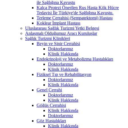
ile Sağlığına Kavuştu
Kalça Protezi Önerilen Rus Hasta Kök Hücre
Tedavisi İle Türkiye'de Sağlığına Kavuştu.
Terleme Cerrahisi (Sempatektomi) Hastası
Koklear İmplant Hastası
Uluslararası Sağlık Turizmi Yetki Belgesi
Anlaşmalı Olduğumuz Aracı Kuruluşlar
Sağlık Turizmi Klinikleri
Beyin ve Sinir Cerrahisi
Doktorlarımız
Klinik Hakkında
Endokrinoloji ve Metabolizma Hastalıkları
Doktorlarımız
Klinik Hakkında
Fiziksel Tıp ve Rehabilitasyon
Doktorlarımız
Klinik Hakkında
Genel Cerrahi
Doktorlarımız
Klinik Hakkında
Göğüs Cerrahisi
Klinik Hakkında
Doktorlarımız
Göz Hastalıkları
Klinik Hakkında