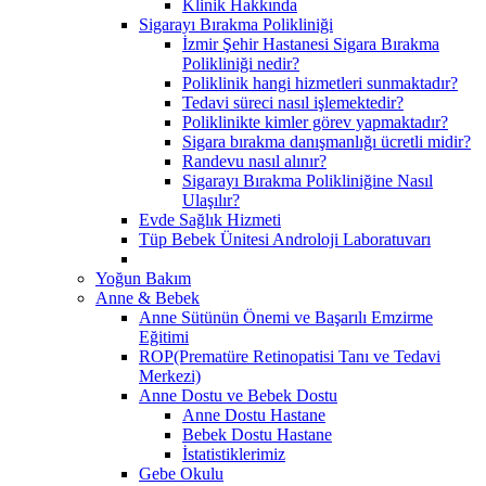
Klinik Hakkında
Sigarayı Bırakma Polikliniği
İzmir Şehir Hastanesi Sigara Bırakma
Polikliniği nedir?
Poliklinik hangi hizmetleri sunmaktadır?
Tedavi süreci nasıl işlemektedir?
Poliklinikte kimler görev yapmaktadır?
Sigara bırakma danışmanlığı ücretli midir?
Randevu nasıl alınır?
Sigarayı Bırakma Polikliniğine Nasıl
Ulaşılır?
Evde Sağlık Hizmeti
Tüp Bebek Ünitesi Androloji Laboratuvarı
Yoğun Bakım
Anne & Bebek
Anne Sütünün Önemi ve Başarılı Emzirme
Eğitimi
ROP(Prematüre Retinopatisi Tanı ve Tedavi
Merkezi)
Anne Dostu ve Bebek Dostu
Anne Dostu Hastane
Bebek Dostu Hastane
İstatistiklerimiz
Gebe Okulu