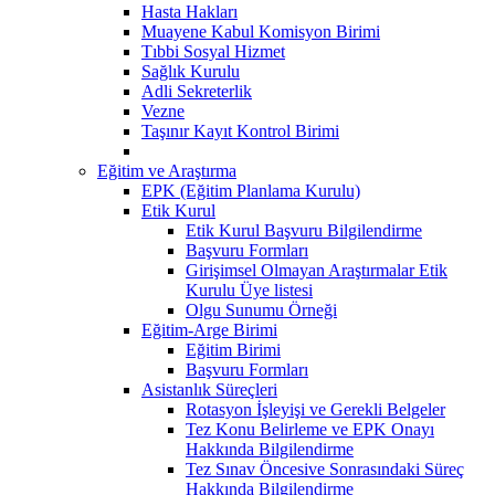
Hasta Hakları
Muayene Kabul Komisyon Birimi
Tıbbi Sosyal Hizmet
Sağlık Kurulu
Adli Sekreterlik
Vezne
Taşınır Kayıt Kontrol Birimi
Eğitim ve Araştırma
EPK (Eğitim Planlama Kurulu)
Etik Kurul
Etik Kurul Başvuru Bilgilendirme
Başvuru Formları
Girişimsel Olmayan Araştırmalar Etik
Kurulu Üye listesi
Olgu Sunumu Örneği
Eğitim-Arge Birimi
Eğitim Birimi
Başvuru Formları
Asistanlık Süreçleri
Rotasyon İşleyişi ve Gerekli Belgeler
Tez Konu Belirleme ve EPK Onayı
Hakkında Bilgilendirme
Tez Sınav Öncesive Sonrasındaki Süreç
Hakkında Bilgilendirme