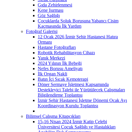
Gıda Zehirlenmesi
Kene Isırması
Göz Sağlığı
Çocuklarda Soluk Borusuna Yabancı Cisim
Kaçmasında İlk Yardım
Fotoğraf Galerisi
12 Ocak 2026 İzmir Şehir Hastanesi Hatıra
Ormanı
Hastane Fotoğrafları
Robotik Rehabilitasyon Cihazı
Yanık Merkezi
2024 Yılının İlk Bebeği
Nefes Borusu Ameliyatı
İlk Organ Nakli
Batın İçi Sıcak Kemoterapi
Döner Sermaye İşletmesi Kapsamında
Destekleyici Talebi ile Yürütülecek Çalışmaları
Bilgilendirme Toplantısı
İzmir Şehir Hastanesi İşletme Dönemi Ocak Ayı
Koordinasyon Kurulu Toplantısı
Bilimsel Çalışma Kitapçıkları
15-16 Nisan 2024 İzmir Katip Çelebi
Üniversitesi Çocuk Sağlığı ve Hastalıkları