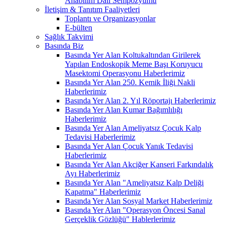
Anabilim Dalı Sempozyumu
İletişim & Tanıtım Faaliyetleri
Toplantı ve Organizasyonlar
E-bülten
Sağlık Takvimi
Basında Biz
Basında Yer Alan Koltukaltından Girilerek
Yapılan Endoskopik Meme Başı Koruyucu
Masektomi Operasyonu Haberlerimiz
Basında Yer Alan 250. Kemik İliği Nakli
Haberlerimiz
Basında Yer Alan 2. Yıl Röportajı Haberlerimiz
Basında Yer Alan Kumar Bağımlılığı
Haberlerimiz
Basında Yer Alan Ameliyatsız Çocuk Kalp
Tedavisi Haberlerimiz
Basında Yer Alan Çocuk Yanık Tedavisi
Haberlerimiz
Basında Yer Alan Akciğer Kanseri Farkındalık
Ayı Haberlerimiz
Basında Yer Alan "Ameliyatsız Kalp Deliği
Kapatma" Haberlerimiz
Basında Yer Alan Sosyal Market Haberlerimiz
Basında Yer Alan "Operasyon Öncesi Sanal
Gerçeklik Gözlüğü" Hablerlerimiz