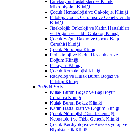
Enfeksiyon Hastalıkları ve Klinik
Mikrobiyoloji Kliniği
Çocuk Hematolojisi ve Onkolojisi Kliniği
Patoloji, Çocuk Cerrahisi ve Genel Cerrahi
Kliniği
Jinekolojik Onkoloji ve Kadın Hastalıkları
ve Doğum ve Tıbbi Onkoloji Kliniği
Çocuk Yoğun Bakım ve Çocuk Kalp
Cerrahisi kliniği
Çocuk Nörolojisi Kliniği
Perinatoloji ve Kadın Hastalıkları ve
Doğum Kliniği
Psikiyatri Kliniği
Çocuk Romatolojisi Kliniği
Radyoloji ve Kulak Burun Boğaz ve
Patoloji Kliniği
2026 NİSAN
Kulak Burun Boğaz ve Baş Boyun
Cerrahisi Kliniği
Kulak Burun Boğaz Kliniği
Kadın Hastalıkları ve Doğum Kliniği
Çocuk Nörolojisi, Çocuk Genetiği,
Neonatoloji ve Tıbbi Genetik Kliniği
Çocuk Kardiyolojisi ve Anesteziyoloji ve
Biyoistatistik Kliniği