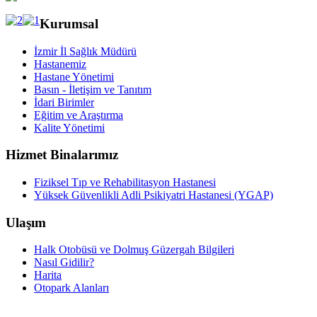
Kurumsal
İzmir İl Sağlık Müdürü
Hastanemiz
Hastane Yönetimi
Basın - İletişim ve Tanıtım
İdari Birimler
Eğitim ve Araştırma
Kalite Yönetimi
Hizmet Binalarımız
Fiziksel Tıp ve Rehabilitasyon Hastanesi
Yüksek Güvenlikli Adli Psikiyatri Hastanesi (YGAP)
Ulaşım
Halk Otobüsü ve Dolmuş Güzergah Bilgileri
Nasıl Gidilir?
Harita
Otopark Alanları