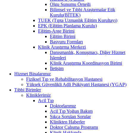
Olgu Sunumu Örneği
Bilimsel ve Tıbbi Araştırmalar Etik
Kurulu(BİTEK)
TUEK (Tıpta Uzmanlık Eğitim Kurultayı)
EPK (Eğitim Planlama Kurulu)
Eğitim-Arge Birimi
Eğitim Birimi
Başvuru Formları
Klinik Araştırma Merkezi
Danışmanlık, Konuşmacı, Diğer Hizmet
İşlemleri
Klinik Araştırma Koordinasyon Birimi
İletişim
Hizmet Binalarımız
Fiziksel Tıp ve Rehabilitasyon Hastanesi
Yüksek Güvenlikli Adli Psikiyatri Hastanesi (YGAP)
Tıbbi Birimler
Kliniklerimiz
Acil Tıp
Doktorlarımız
Acil Tıp Yoğun Bakım
Sıkça Sorulan Sorular
Klinikten Haberler
Doktor Çalışma Programı
Klinik Hakkında