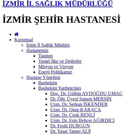
İZMİR İL SAĞLIK MÜDÜRLÜĞÜ
İZMİR ŞEHİR HASTANESİ
Kurumsal
İzmir İl Sağlık Müdürü
Hastanemiz
Tanıtım
Temel İlke ve Değerler
Misyon ve Vizyon
Enerji Politikamız
Hastane Yönetimi
Başhekim
Başhekim Yardımcıları
Doç. Dr. Gülbin AYDOĞDU UMAÇ
Dr. Öğr. Üyesi Sanem MERSİN
Uzm. Dr. Serkan İSKENDER
Uzm. Dr. Onur KARACA
Uzm. Dr. Cenk BENLİ
Uzm. Dr. Enis Behçet AĞIRDICI
Dr. Fesih DURGUN
Dr. Yaşar Tamer ALP