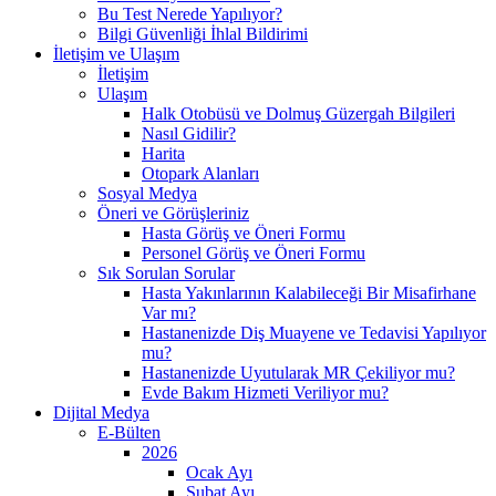
Bu Test Nerede Yapılıyor?
Bilgi Güvenliği İhlal Bildirimi
İletişim ve Ulaşım
İletişim
Ulaşım
Halk Otobüsü ve Dolmuş Güzergah Bilgileri
Nasıl Gidilir?
Harita
Otopark Alanları
Sosyal Medya
Öneri ve Görüşleriniz
Hasta Görüş ve Öneri Formu
Personel Görüş ve Öneri Formu
Sık Sorulan Sorular
Hasta Yakınlarının Kalabileceği Bir Misafirhane
Var mı?
Hastanenizde Diş Muayene ve Tedavisi Yapılıyor
mu?
Hastanenizde Uyutularak MR Çekiliyor mu?
Evde Bakım Hizmeti Veriliyor mu?
Dijital Medya
E-Bülten
2026
Ocak Ayı
Şubat Ayı