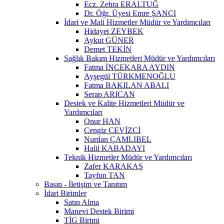
Ecz. Zehra ERALTUĞ
Dr. Öğr. Üyesi Emre ŞANCI
İdari ve Mali Hizmetler Müdür ve Yardımcıları
Hidayet ZEYBEK
Aykut GÜNER
Demet TEKİN
Sağlık Bakım Hizmetleri Müdür ve Yardımcıları
Fatma İNCEKARA AYDIN
Ayşegül TÜRKMENOĞLU
Fatma BAKILAN ABALI
Serap ARICAN
Destek ve Kalite Hizmetleri Müdür ve
Yardımcıları
Onur HAN
Cengiz CEVİZCİ
Nurdan ÇAMLIBEL
Halil KABADAYI
Teknik Hizmetler Müdür ve Yardımcıları
Zafer KARAKAŞ
Tayfun TAN
Basın - İletişim ve Tanıtım
İdari Birimler
Satın Alma
Manevi Destek Birimi
TİG Birimi