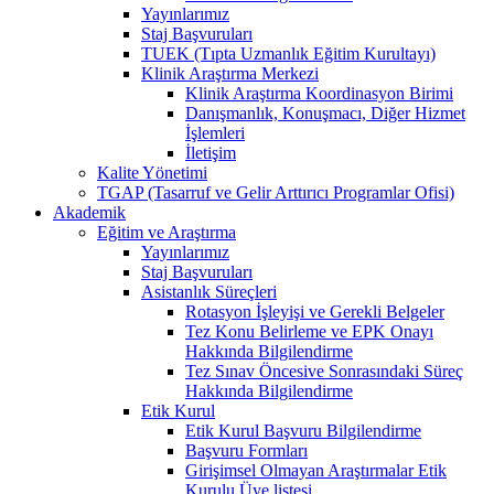
Yayınlarımız
Staj Başvuruları
TUEK (Tıpta Uzmanlık Eğitim Kurultayı)
Klinik Araştırma Merkezi
Klinik Araştırma Koordinasyon Birimi
Danışmanlık, Konuşmacı, Diğer Hizmet
İşlemleri
İletişim
Kalite Yönetimi
TGAP (Tasarruf ve Gelir Arttırıcı Programlar Ofisi)
Akademik
Eğitim ve Araştırma
Yayınlarımız
Staj Başvuruları
Asistanlık Süreçleri
Rotasyon İşleyişi ve Gerekli Belgeler
Tez Konu Belirleme ve EPK Onayı
Hakkında Bilgilendirme
Tez Sınav Öncesive Sonrasındaki Süreç
Hakkında Bilgilendirme
Etik Kurul
Etik Kurul Başvuru Bilgilendirme
Başvuru Formları
Girişimsel Olmayan Araştırmalar Etik
Kurulu Üye listesi