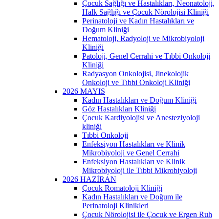
Çocuk Sağlığı ve Hastalıkları, Neonatoloji,
Halk Sağlığı ve Çocuk Nörolojisi Kliniği
Perinatoloji ve Kadın Hastalıkları ve
Doğum Kliniği
Hematoloji, Radyoloji ve Mikrobiyoloji
Kliniği
Patoloji, Genel Cerrahi ve Tıbbi Onkoloji
Kliniği
Radyasyon Onkolojisi, Jinekolojik
Onkoloji ve Tıbbi Onkoloji Kliniği
2026 MAYIS
Kadın Hastalıkları ve Doğum Kliniği
Göz Hastalıkları Kliniği
Çocuk Kardiyolojisi ve Anesteziyoloji
kliniği
Tıbbi Onkoloji
Enfeksiyon Hastalıkları ve Klinik
Mikrobiyoloji ve Genel Cerrahi
Enfeksiyon Hastalıkları ve Klinik
Mikrobiyoloji ile Tıbbi Mikrobiyoloji
2026 HAZİRAN
Çocuk Romatoloji Kliniği
Kadın Hastalıkları ve Doğum ile
Perinatoloji Klinikleri
Çocuk Nörolojisi ile Çocuk ve Ergen Ruh