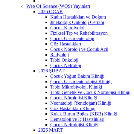
Web Of Science (WOS) Yayınları
2026 OCAK
Kadın Hastalıkları ve Doğum
Jinekolojik Onkoloji Cerrahi
Çocuk Kardiyoloji
Fiziksel Tıp ve Rehabilitasyon
Çocuk Gastroenteroloji
Göz Hastalıkları
Çocuk Nöroloji ve Çocuk Acil
Radyoloji
Tıbbi Onkoloji
Çocuk Nefroloji
2026 ŞUBAT
Çocuk Yoğun Bakım Kliniği
Çocuk Gastroenterolojisi Kliniği
Tıbbi Mikrobiyoloji Kliniği
Tıbbi Genetik ve Çocuk Nörolojisi Kliniği
Çocuk Nörolojisi Kliniği
Neonatoloji (Yenidoğan) Kliniği
Göz Hastalıkları Kliniği
Kulak Burun Boğaz (KBB) Kliniği
Hematoloji ve İç Hastalıkları
Çocuk Nefrolojisi Kliniği
2026 MART