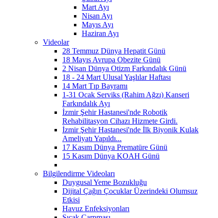
Mart Ayı
Nisan Ayı
Mayıs Ayı
Haziran Ayı
Videolar
28 Temmuz Dünya Hepatit Günü
18 Mayıs Avrupa Obezite Günü
2 Nisan Dünya Otizm Farkındalık Günü
18 - 24 Mart Ulusal Yaşlılar Haftası
14 Mart Tıp Bayramı
1-31 Ocak Serviks (Rahim Ağzı) Kanseri
Farkındalık Ayı
İzmir Şehir Hastanesi'nde Robotik
Rehabilitasyon Cihazı Hizmete Girdi.
İzmir Şehir Hastanesi'nde İlk Biyonik Kulak
Ameliyatı Yapıldı...
17 Kasım Dünya Prematüre Günü
15 Kasım Dünya KOAH Günü
Bilgilendirme Videoları
Duygusal Yeme Bozukluğu
Dijital Çağın Çocuklar Üzerindeki Olumsuz
Etkisi
Havuz Enfeksiyonları
Sıcak Çarpması