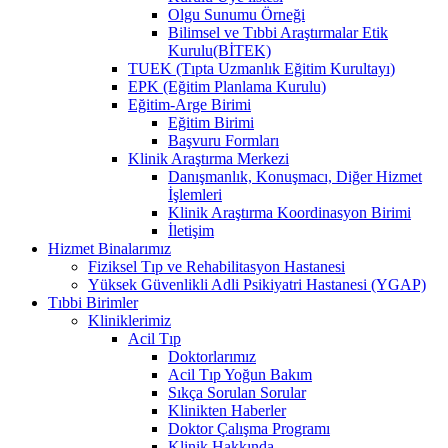
Olgu Sunumu Örneği
Bilimsel ve Tıbbi Araştırmalar Etik
Kurulu(BİTEK)
TUEK (Tıpta Uzmanlık Eğitim Kurultayı)
EPK (Eğitim Planlama Kurulu)
Eğitim-Arge Birimi
Eğitim Birimi
Başvuru Formları
Klinik Araştırma Merkezi
Danışmanlık, Konuşmacı, Diğer Hizmet
İşlemleri
Klinik Araştırma Koordinasyon Birimi
İletişim
Hizmet Binalarımız
Fiziksel Tıp ve Rehabilitasyon Hastanesi
Yüksek Güvenlikli Adli Psikiyatri Hastanesi (YGAP)
Tıbbi Birimler
Kliniklerimiz
Acil Tıp
Doktorlarımız
Acil Tıp Yoğun Bakım
Sıkça Sorulan Sorular
Klinikten Haberler
Doktor Çalışma Programı
Klinik Hakkında