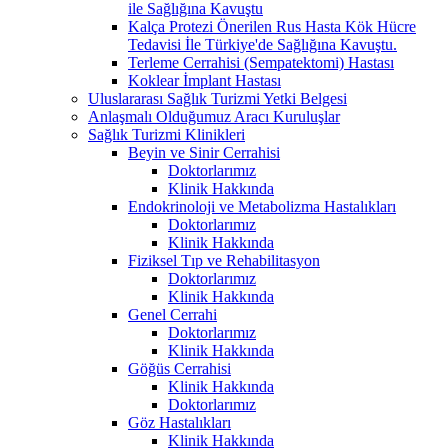
ile Sağlığına Kavuştu
Kalça Protezi Önerilen Rus Hasta Kök Hücre
Tedavisi İle Türkiye'de Sağlığına Kavuştu.
Terleme Cerrahisi (Sempatektomi) Hastası
Koklear İmplant Hastası
Uluslararası Sağlık Turizmi Yetki Belgesi
Anlaşmalı Olduğumuz Aracı Kuruluşlar
Sağlık Turizmi Klinikleri
Beyin ve Sinir Cerrahisi
Doktorlarımız
Klinik Hakkında
Endokrinoloji ve Metabolizma Hastalıkları
Doktorlarımız
Klinik Hakkında
Fiziksel Tıp ve Rehabilitasyon
Doktorlarımız
Klinik Hakkında
Genel Cerrahi
Doktorlarımız
Klinik Hakkında
Göğüs Cerrahisi
Klinik Hakkında
Doktorlarımız
Göz Hastalıkları
Klinik Hakkında