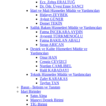
Ecz. Zehra ERALTUĞ
Dr. Öğr. Üyesi Emre ŞANCI
İdari ve Mali Hizmetler Müdür ve Yardımcıları
Hidayet ZEYBEK
Aykut GÜNER
Demet TEKİN
Sağlık Bakım Hizmetleri Müdür ve Yardımcıları
Fatma İNCEKARA AYDIN
Ayşegül TÜRKMENOĞLU
Fatma BAKILAN ABALI
Serap ARICAN
Destek ve Kalite Hizmetleri Müdür ve
Yardımcıları
Onur HAN
Cengiz CEVİZCİ
Nurdan ÇAMLIBEL
Halil KABADAYI
Teknik Hizmetler Müdür ve Yardımcıları
Zafer KARAKAŞ
Tayfun TAN
Basın - İletişim ve Tanıtım
İdari Birimler
Satın Alma
Manevi Destek Birimi
TİG Birimi