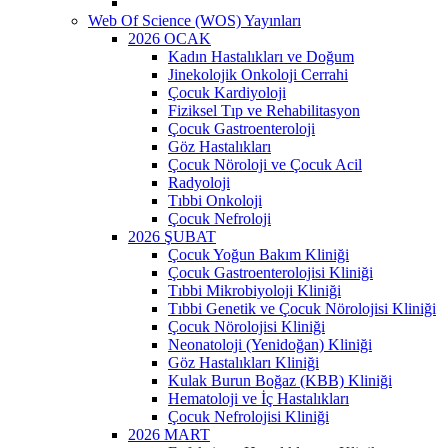
Web Of Science (WOS) Yayınları
2026 OCAK
Kadın Hastalıkları ve Doğum
Jinekolojik Onkoloji Cerrahi
Çocuk Kardiyoloji
Fiziksel Tıp ve Rehabilitasyon
Çocuk Gastroenteroloji
Göz Hastalıkları
Çocuk Nöroloji ve Çocuk Acil
Radyoloji
Tıbbi Onkoloji
Çocuk Nefroloji
2026 ŞUBAT
Çocuk Yoğun Bakım Kliniği
Çocuk Gastroenterolojisi Kliniği
Tıbbi Mikrobiyoloji Kliniği
Tıbbi Genetik ve Çocuk Nörolojisi Kliniği
Çocuk Nörolojisi Kliniği
Neonatoloji (Yenidoğan) Kliniği
Göz Hastalıkları Kliniği
Kulak Burun Boğaz (KBB) Kliniği
Hematoloji ve İç Hastalıkları
Çocuk Nefrolojisi Kliniği
2026 MART