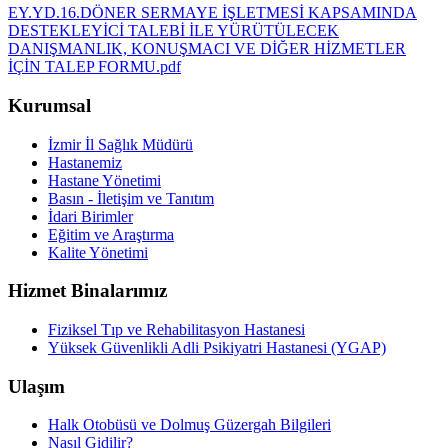
EY.YD.16.DÖNER SERMAYE İŞLETMESİ KAPSAMINDA
DESTEKLEYİCİ TALEBİ İLE YÜRÜTÜLECEK
DANIŞMANLIK, KONUŞMACI VE DİĞER HİZMETLER
İÇİN TALEP FORMU.pdf
Kurumsal
İzmir İl Sağlık Müdürü
Hastanemiz
Hastane Yönetimi
Basın - İletişim ve Tanıtım
İdari Birimler
Eğitim ve Araştırma
Kalite Yönetimi
Hizmet Binalarımız
Fiziksel Tıp ve Rehabilitasyon Hastanesi
Yüksek Güvenlikli Adli Psikiyatri Hastanesi (YGAP)
Ulaşım
Halk Otobüsü ve Dolmuş Güzergah Bilgileri
Nasıl Gidilir?