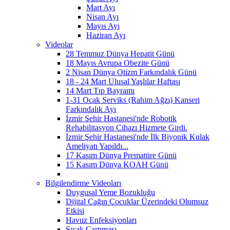
Mart Ayı
Nisan Ayı
Mayıs Ayı
Haziran Ayı
Videolar
28 Temmuz Dünya Hepatit Günü
18 Mayıs Avrupa Obezite Günü
2 Nisan Dünya Otizm Farkındalık Günü
18 - 24 Mart Ulusal Yaşlılar Haftası
14 Mart Tıp Bayramı
1-31 Ocak Serviks (Rahim Ağzı) Kanseri
Farkındalık Ayı
İzmir Şehir Hastanesi'nde Robotik
Rehabilitasyon Cihazı Hizmete Girdi.
İzmir Şehir Hastanesi'nde İlk Biyonik Kulak
Ameliyatı Yapıldı...
17 Kasım Dünya Prematüre Günü
15 Kasım Dünya KOAH Günü
Bilgilendirme Videoları
Duygusal Yeme Bozukluğu
Dijital Çağın Çocuklar Üzerindeki Olumsuz
Etkisi
Havuz Enfeksiyonları
Sıcak Çarpması