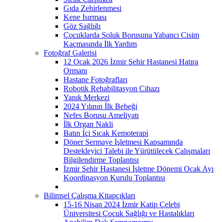
Gıda Zehirlenmesi
Kene Isırması
Göz Sağlığı
Çocuklarda Soluk Borusuna Yabancı Cisim
Kaçmasında İlk Yardım
Fotoğraf Galerisi
12 Ocak 2026 İzmir Şehir Hastanesi Hatıra
Ormanı
Hastane Fotoğrafları
Robotik Rehabilitasyon Cihazı
Yanık Merkezi
2024 Yılının İlk Bebeği
Nefes Borusu Ameliyatı
İlk Organ Nakli
Batın İçi Sıcak Kemoterapi
Döner Sermaye İşletmesi Kapsamında
Destekleyici Talebi ile Yürütülecek Çalışmaları
Bilgilendirme Toplantısı
İzmir Şehir Hastanesi İşletme Dönemi Ocak Ayı
Koordinasyon Kurulu Toplantısı
Bilimsel Çalışma Kitapçıkları
15-16 Nisan 2024 İzmir Katip Çelebi
Üniversitesi Çocuk Sağlığı ve Hastalıkları