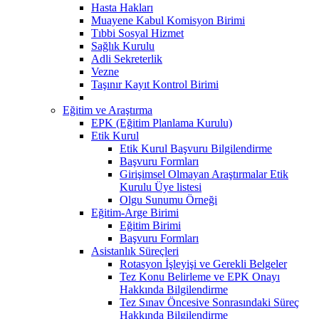
Hasta Hakları
Muayene Kabul Komisyon Birimi
Tıbbi Sosyal Hizmet
Sağlık Kurulu
Adli Sekreterlik
Vezne
Taşınır Kayıt Kontrol Birimi
Eğitim ve Araştırma
EPK (Eğitim Planlama Kurulu)
Etik Kurul
Etik Kurul Başvuru Bilgilendirme
Başvuru Formları
Girişimsel Olmayan Araştırmalar Etik
Kurulu Üye listesi
Olgu Sunumu Örneği
Eğitim-Arge Birimi
Eğitim Birimi
Başvuru Formları
Asistanlık Süreçleri
Rotasyon İşleyişi ve Gerekli Belgeler
Tez Konu Belirleme ve EPK Onayı
Hakkında Bilgilendirme
Tez Sınav Öncesive Sonrasındaki Süreç
Hakkında Bilgilendirme