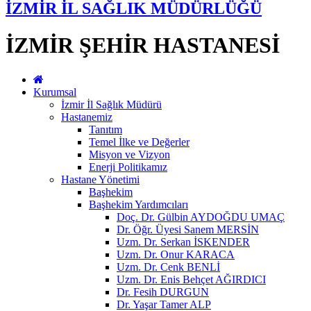
İZMİR İL SAĞLIK MÜDÜRLÜĞÜ
İZMİR ŞEHİR HASTANESİ
Kurumsal
İzmir İl Sağlık Müdürü
Hastanemiz
Tanıtım
Temel İlke ve Değerler
Misyon ve Vizyon
Enerji Politikamız
Hastane Yönetimi
Başhekim
Başhekim Yardımcıları
Doç. Dr. Gülbin AYDOĞDU UMAÇ
Dr. Öğr. Üyesi Sanem MERSİN
Uzm. Dr. Serkan İSKENDER
Uzm. Dr. Onur KARACA
Uzm. Dr. Cenk BENLİ
Uzm. Dr. Enis Behçet AĞIRDICI
Dr. Fesih DURGUN
Dr. Yaşar Tamer ALP