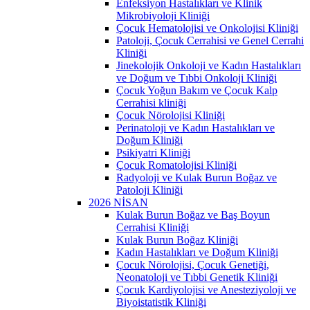
Enfeksiyon Hastalıkları ve Klinik
Mikrobiyoloji Kliniği
Çocuk Hematolojisi ve Onkolojisi Kliniği
Patoloji, Çocuk Cerrahisi ve Genel Cerrahi
Kliniği
Jinekolojik Onkoloji ve Kadın Hastalıkları
ve Doğum ve Tıbbi Onkoloji Kliniği
Çocuk Yoğun Bakım ve Çocuk Kalp
Cerrahisi kliniği
Çocuk Nörolojisi Kliniği
Perinatoloji ve Kadın Hastalıkları ve
Doğum Kliniği
Psikiyatri Kliniği
Çocuk Romatolojisi Kliniği
Radyoloji ve Kulak Burun Boğaz ve
Patoloji Kliniği
2026 NİSAN
Kulak Burun Boğaz ve Baş Boyun
Cerrahisi Kliniği
Kulak Burun Boğaz Kliniği
Kadın Hastalıkları ve Doğum Kliniği
Çocuk Nörolojisi, Çocuk Genetiği,
Neonatoloji ve Tıbbi Genetik Kliniği
Çocuk Kardiyolojisi ve Anesteziyoloji ve
Biyoistatistik Kliniği