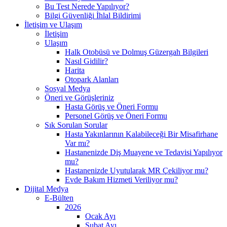
Bu Test Nerede Yapılıyor?
Bilgi Güvenliği İhlal Bildirimi
İletişim ve Ulaşım
İletişim
Ulaşım
Halk Otobüsü ve Dolmuş Güzergah Bilgileri
Nasıl Gidilir?
Harita
Otopark Alanları
Sosyal Medya
Öneri ve Görüşleriniz
Hasta Görüş ve Öneri Formu
Personel Görüş ve Öneri Formu
Sık Sorulan Sorular
Hasta Yakınlarının Kalabileceği Bir Misafirhane
Var mı?
Hastanenizde Diş Muayene ve Tedavisi Yapılıyor
mu?
Hastanenizde Uyutularak MR Çekiliyor mu?
Evde Bakım Hizmeti Veriliyor mu?
Dijital Medya
E-Bülten
2026
Ocak Ayı
Şubat Ayı