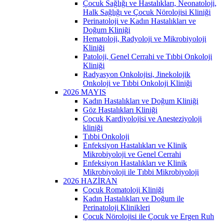
Çocuk Sağlığı ve Hastalıkları, Neonatoloji,
Halk Sağlığı ve Çocuk Nörolojisi Kliniği
Perinatoloji ve Kadın Hastalıkları ve
Doğum Kliniği
Hematoloji, Radyoloji ve Mikrobiyoloji
Kliniği
Patoloji, Genel Cerrahi ve Tıbbi Onkoloji
Kliniği
Radyasyon Onkolojisi, Jinekolojik
Onkoloji ve Tıbbi Onkoloji Kliniği
2026 MAYIS
Kadın Hastalıkları ve Doğum Kliniği
Göz Hastalıkları Kliniği
Çocuk Kardiyolojisi ve Anesteziyoloji
kliniği
Tıbbi Onkoloji
Enfeksiyon Hastalıkları ve Klinik
Mikrobiyoloji ve Genel Cerrahi
Enfeksiyon Hastalıkları ve Klinik
Mikrobiyoloji ile Tıbbi Mikrobiyoloji
2026 HAZİRAN
Çocuk Romatoloji Kliniği
Kadın Hastalıkları ve Doğum ile
Perinatoloji Klinikleri
Çocuk Nörolojisi ile Çocuk ve Ergen Ruh