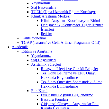
Yayınlarımız
Staj Başvuruları
TUEK (Tıpta Uzmanlık Eğitim Kurultayı)
Klinik Araştırma Merkezi
Klinik Araştırma Koordinasyon Birimi
Danışmanlık, Konuşmacı, Diğer Hizmet
İşlemleri
İletişim
Kalite Yönetimi
TGAP (Tasarruf ve Gelir Arttırıcı Programlar Ofisi)
Akademik
Eğitim ve Araştırma
Yayınlarımız
Staj Başvuruları
Asistanlık Süreçleri
Rotasyon İşleyişi ve Gerekli Belgeler
Tez Konu Belirleme ve EPK Onayı
Hakkında Bilgilendirme
Tez Sınav Öncesive Sonrasındaki Süreç
Hakkında Bilgilendirme
Etik Kurul
Etik Kurul Başvuru Bilgilendirme
Başvuru Formları
Girişimsel Olmayan Araştırmalar Etik
Kurulu Üye listesi