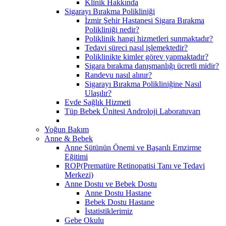
Klinik Hakkında
Sigarayı Bırakma Polikliniği
İzmir Şehir Hastanesi Sigara Bırakma
Polikliniği nedir?
Poliklinik hangi hizmetleri sunmaktadır?
Tedavi süreci nasıl işlemektedir?
Poliklinikte kimler görev yapmaktadır?
Sigara bırakma danışmanlığı ücretli midir?
Randevu nasıl alınır?
Sigarayı Bırakma Polikliniğine Nasıl
Ulaşılır?
Evde Sağlık Hizmeti
Tüp Bebek Ünitesi Androloji Laboratuvarı
Yoğun Bakım
Anne & Bebek
Anne Sütünün Önemi ve Başarılı Emzirme
Eğitimi
ROP(Prematüre Retinopatisi Tanı ve Tedavi
Merkezi)
Anne Dostu ve Bebek Dostu
Anne Dostu Hastane
Bebek Dostu Hastane
İstatistiklerimiz
Gebe Okulu