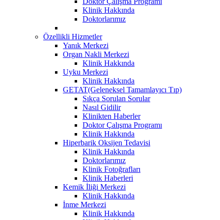
Doktor Çalışma Programı
Klinik Hakkında
Doktorlarımız
Özellikli Hizmetler
Yanık Merkezi
Organ Nakli Merkezi
Klinik Hakkında
Uyku Merkezi
Klinik Hakkında
GETAT(Geleneksel Tamamlayıcı Tıp)
Sıkça Sorulan Sorular
Nasıl Gidilir
Klinikten Haberler
Doktor Çalışma Programı
Klinik Hakkında
Hiperbarik Oksijen Tedavisi
Klinik Hakkında
Doktorlarımız
Klinik Fotoğrafları
Klinik Haberleri
Kemik İliği Merkezi
Klinik Hakkında
İnme Merkezi
Klinik Hakkında