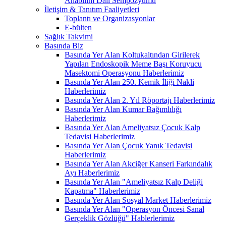
Anabilim Dalı Sempozyumu
İletişim & Tanıtım Faaliyetleri
Toplantı ve Organizasyonlar
E-bülten
Sağlık Takvimi
Basında Biz
Basında Yer Alan Koltukaltından Girilerek
Yapılan Endoskopik Meme Başı Koruyucu
Masektomi Operasyonu Haberlerimiz
Basında Yer Alan 250. Kemik İliği Nakli
Haberlerimiz
Basında Yer Alan 2. Yıl Röportajı Haberlerimiz
Basında Yer Alan Kumar Bağımlılığı
Haberlerimiz
Basında Yer Alan Ameliyatsız Çocuk Kalp
Tedavisi Haberlerimiz
Basında Yer Alan Çocuk Yanık Tedavisi
Haberlerimiz
Basında Yer Alan Akciğer Kanseri Farkındalık
Ayı Haberlerimiz
Basında Yer Alan "Ameliyatsız Kalp Deliği
Kapatma" Haberlerimiz
Basında Yer Alan Sosyal Market Haberlerimiz
Basında Yer Alan "Operasyon Öncesi Sanal
Gerçeklik Gözlüğü" Hablerlerimiz