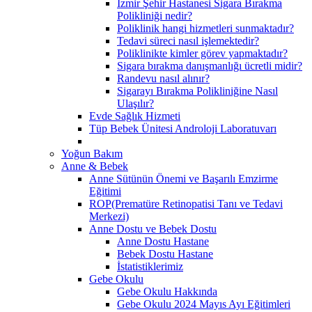
İzmir Şehir Hastanesi Sigara Bırakma
Polikliniği nedir?
Poliklinik hangi hizmetleri sunmaktadır?
Tedavi süreci nasıl işlemektedir?
Poliklinikte kimler görev yapmaktadır?
Sigara bırakma danışmanlığı ücretli midir?
Randevu nasıl alınır?
Sigarayı Bırakma Polikliniğine Nasıl
Ulaşılır?
Evde Sağlık Hizmeti
Tüp Bebek Ünitesi Androloji Laboratuvarı
Yoğun Bakım
Anne & Bebek
Anne Sütünün Önemi ve Başarılı Emzirme
Eğitimi
ROP(Prematüre Retinopatisi Tanı ve Tedavi
Merkezi)
Anne Dostu ve Bebek Dostu
Anne Dostu Hastane
Bebek Dostu Hastane
İstatistiklerimiz
Gebe Okulu
Gebe Okulu Hakkında
Gebe Okulu 2024 Mayıs Ayı Eğitimleri