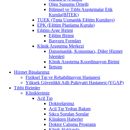
Olgu Sunumu Örneği
Bilimsel ve Tıbbi Araştırmalar Etik
Kurulu(BİTEK)
TUEK (Tıpta Uzmanlık Eğitim Kurultayı)
EPK (Eğitim Planlama Kurulu)
Eğitim-Arge Birimi
Eğitim Birimi
Başvuru Formları
Klinik Araştırma Merkezi
Danışmanlık, Konuşmacı, Diğer Hizmet
İşlemleri
Klinik Araştırma Koordinasyon Birimi
İletişim
Hizmet Binalarımız
Fiziksel Tıp ve Rehabilitasyon Hastanesi
Yüksek Güvenlikli Adli Psikiyatri Hastanesi (YGAP)
Tıbbi Birimler
Kliniklerimiz
Acil Tıp
Doktorlarımız
Acil Tıp Yoğun Bakım
Sıkça Sorulan Sorular
Klinikten Haberler
Doktor Çalışma Programı
Klinik Hakkında