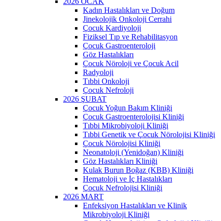
2026 OCAK
Kadın Hastalıkları ve Doğum
Jinekolojik Onkoloji Cerrahi
Çocuk Kardiyoloji
Fiziksel Tıp ve Rehabilitasyon
Çocuk Gastroenteroloji
Göz Hastalıkları
Çocuk Nöroloji ve Çocuk Acil
Radyoloji
Tıbbi Onkoloji
Çocuk Nefroloji
2026 ŞUBAT
Çocuk Yoğun Bakım Kliniği
Çocuk Gastroenterolojisi Kliniği
Tıbbi Mikrobiyoloji Kliniği
Tıbbi Genetik ve Çocuk Nörolojisi Kliniği
Çocuk Nörolojisi Kliniği
Neonatoloji (Yenidoğan) Kliniği
Göz Hastalıkları Kliniği
Kulak Burun Boğaz (KBB) Kliniği
Hematoloji ve İç Hastalıkları
Çocuk Nefrolojisi Kliniği
2026 MART
Enfeksiyon Hastalıkları ve Klinik
Mikrobiyoloji Kliniği