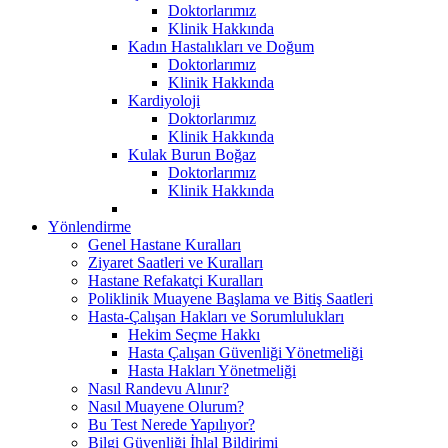
Doktorlarımız
Klinik Hakkında
Kadın Hastalıkları ve Doğum
Doktorlarımız
Klinik Hakkında
Kardiyoloji
Doktorlarımız
Klinik Hakkında
Kulak Burun Boğaz
Doktorlarımız
Klinik Hakkında
Yönlendirme
Genel Hastane Kuralları
Ziyaret Saatleri ve Kuralları
Hastane Refakatçi Kuralları
Poliklinik Muayene Başlama ve Bitiş Saatleri
Hasta-Çalışan Hakları ve Sorumlulukları
Hekim Seçme Hakkı
Hasta Çalışan Güvenliği Yönetmeliği
Hasta Hakları Yönetmeliği
Nasıl Randevu Alınır?
Nasıl Muayene Olurum?
Bu Test Nerede Yapılıyor?
Bilgi Güvenliği İhlal Bildirimi