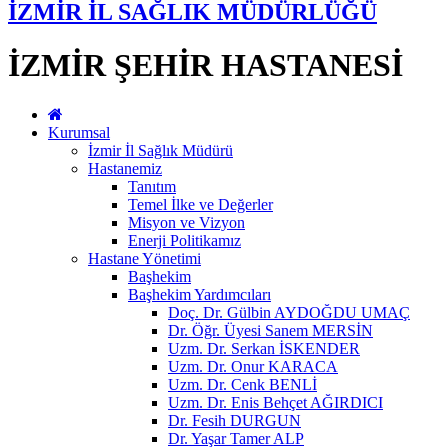
İZMİR İL SAĞLIK MÜDÜRLÜĞÜ
İZMİR ŞEHİR HASTANESİ
Kurumsal
İzmir İl Sağlık Müdürü
Hastanemiz
Tanıtım
Temel İlke ve Değerler
Misyon ve Vizyon
Enerji Politikamız
Hastane Yönetimi
Başhekim
Başhekim Yardımcıları
Doç. Dr. Gülbin AYDOĞDU UMAÇ
Dr. Öğr. Üyesi Sanem MERSİN
Uzm. Dr. Serkan İSKENDER
Uzm. Dr. Onur KARACA
Uzm. Dr. Cenk BENLİ
Uzm. Dr. Enis Behçet AĞIRDICI
Dr. Fesih DURGUN
Dr. Yaşar Tamer ALP