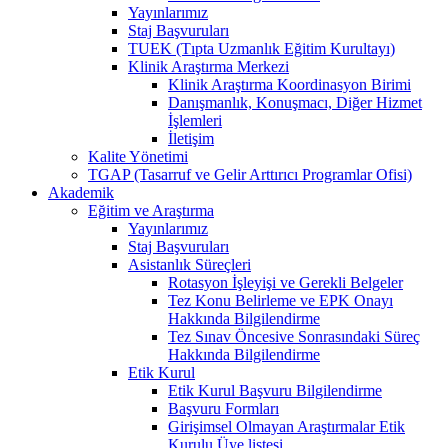
Yayınlarımız
Staj Başvuruları
TUEK (Tıpta Uzmanlık Eğitim Kurultayı)
Klinik Araştırma Merkezi
Klinik Araştırma Koordinasyon Birimi
Danışmanlık, Konuşmacı, Diğer Hizmet
İşlemleri
İletişim
Kalite Yönetimi
TGAP (Tasarruf ve Gelir Arttırıcı Programlar Ofisi)
Akademik
Eğitim ve Araştırma
Yayınlarımız
Staj Başvuruları
Asistanlık Süreçleri
Rotasyon İşleyişi ve Gerekli Belgeler
Tez Konu Belirleme ve EPK Onayı
Hakkında Bilgilendirme
Tez Sınav Öncesive Sonrasındaki Süreç
Hakkında Bilgilendirme
Etik Kurul
Etik Kurul Başvuru Bilgilendirme
Başvuru Formları
Girişimsel Olmayan Araştırmalar Etik
Kurulu Üye listesi