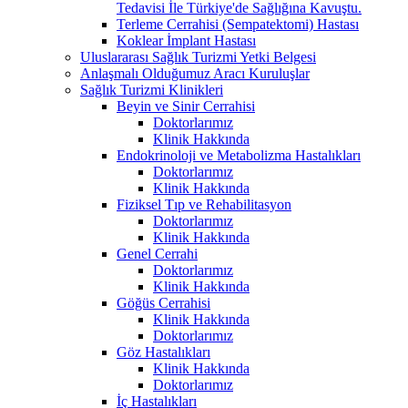
Tedavisi İle Türkiye'de Sağlığına Kavuştu.
Terleme Cerrahisi (Sempatektomi) Hastası
Koklear İmplant Hastası
Uluslararası Sağlık Turizmi Yetki Belgesi
Anlaşmalı Olduğumuz Aracı Kuruluşlar
Sağlık Turizmi Klinikleri
Beyin ve Sinir Cerrahisi
Doktorlarımız
Klinik Hakkında
Endokrinoloji ve Metabolizma Hastalıkları
Doktorlarımız
Klinik Hakkında
Fiziksel Tıp ve Rehabilitasyon
Doktorlarımız
Klinik Hakkında
Genel Cerrahi
Doktorlarımız
Klinik Hakkında
Göğüs Cerrahisi
Klinik Hakkında
Doktorlarımız
Göz Hastalıkları
Klinik Hakkında
Doktorlarımız
İç Hastalıkları