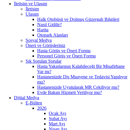
İletişim ve Ulaşım
İletişim
Ulaşım
Halk Otobüsü ve Dolmuş Güzergah Bilgileri
Nasıl Gidilir?
Harita
Otopark Alanları
Sosyal Medya
Öneri ve Görüşleriniz
Hasta Görüş ve Öneri Formu
Personel Görüş ve Öneri Formu
Sık Sorulan Sorular
Hasta Yakınlarının Kalabileceği Bir Misafirhane
Var mı?
Hastanenizde Diş Muayene ve Tedavisi Yapılıyor
mu?
Hastanenizde Uyutularak MR Çekiliyor mu?
Evde Bakım Hizmeti Veriliyor mu?
Dijital Medya
E-Bülten
2026
Ocak Ayı
Şubat Ayı
Mart Ayı
Nisan Ayı