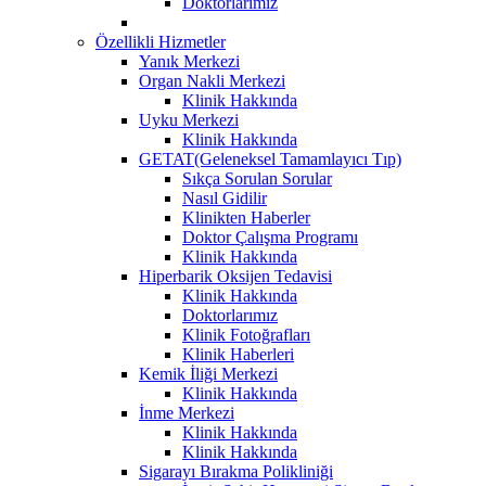
Doktorlarımız
Özellikli Hizmetler
Yanık Merkezi
Organ Nakli Merkezi
Klinik Hakkında
Uyku Merkezi
Klinik Hakkında
GETAT(Geleneksel Tamamlayıcı Tıp)
Sıkça Sorulan Sorular
Nasıl Gidilir
Klinikten Haberler
Doktor Çalışma Programı
Klinik Hakkında
Hiperbarik Oksijen Tedavisi
Klinik Hakkında
Doktorlarımız
Klinik Fotoğrafları
Klinik Haberleri
Kemik İliği Merkezi
Klinik Hakkında
İnme Merkezi
Klinik Hakkında
Klinik Hakkında
Sigarayı Bırakma Polikliniği