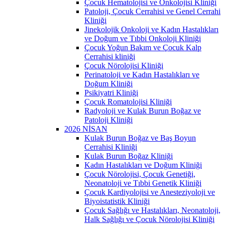
Çocuk Hematolojisi ve Onkolojisi Kliniği
Patoloji, Çocuk Cerrahisi ve Genel Cerrahi
Kliniği
Jinekolojik Onkoloji ve Kadın Hastalıkları
ve Doğum ve Tıbbi Onkoloji Kliniği
Çocuk Yoğun Bakım ve Çocuk Kalp
Cerrahisi kliniği
Çocuk Nörolojisi Kliniği
Perinatoloji ve Kadın Hastalıkları ve
Doğum Kliniği
Psikiyatri Kliniği
Çocuk Romatolojisi Kliniği
Radyoloji ve Kulak Burun Boğaz ve
Patoloji Kliniği
2026 NİSAN
Kulak Burun Boğaz ve Baş Boyun
Cerrahisi Kliniği
Kulak Burun Boğaz Kliniği
Kadın Hastalıkları ve Doğum Kliniği
Çocuk Nörolojisi, Çocuk Genetiği,
Neonatoloji ve Tıbbi Genetik Kliniği
Çocuk Kardiyolojisi ve Anesteziyoloji ve
Biyoistatistik Kliniği
Çocuk Sağlığı ve Hastalıkları, Neonatoloji,
Halk Sağlığı ve Çocuk Nörolojisi Kliniği