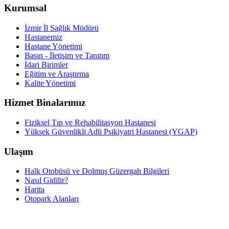
Kurumsal
İzmir İl Sağlık Müdürü
Hastanemiz
Hastane Yönetimi
Basın - İletişim ve Tanıtım
İdari Birimler
Eğitim ve Araştırma
Kalite Yönetimi
Hizmet Binalarımız
Fiziksel Tıp ve Rehabilitasyon Hastanesi
Yüksek Güvenlikli Adli Psikiyatri Hastanesi (YGAP)
Ulaşım
Halk Otobüsü ve Dolmuş Güzergah Bilgileri
Nasıl Gidilir?
Harita
Otopark Alanları