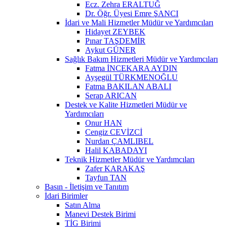
Ecz. Zehra ERALTUĞ
Dr. Öğr. Üyesi Emre ŞANCI
İdari ve Mali Hizmetler Müdür ve Yardımcıları
Hidayet ZEYBEK
Pınar TAŞDEMİR
Aykut GÜNER
Sağlık Bakım Hizmetleri Müdür ve Yardımcıları
Fatma İNCEKARA AYDIN
Ayşegül TÜRKMENOĞLU
Fatma BAKILAN ABALI
Serap ARICAN
Destek ve Kalite Hizmetleri Müdür ve
Yardımcıları
Onur HAN
Cengiz CEVİZCİ
Nurdan ÇAMLIBEL
Halil KABADAYI
Teknik Hizmetler Müdür ve Yardımcıları
Zafer KARAKAŞ
Tayfun TAN
Basın - İletişim ve Tanıtım
İdari Birimler
Satın Alma
Manevi Destek Birimi
TİG Birimi