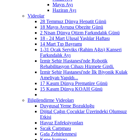
Mayıs Ayı
Haziran Ayı
Videolar
28 Temmuz Dünya Hepatit Günü
18 Mayıs Avrupa Obezite Günü
2 Nisan Dünya Otizm Farkındalık Günü
18 - 24 Mart Ulusal Yaşlılar Haftası
14 Mart Tıp Bayramı
1-31 Ocak Serviks (Rahim Ağzı) Kanseri
Farkındalık Ayı
İzmir Şehir Hastanesi'nde Robotik
Rehabilitasyon Cihazı Hizmete Girdi.
İzmir Şehir Hastanesi'nde İlk Biyonik Kulak
Ameliyatı Yapıldı...
17 Kasım Dünya Prematüre Günü
15 Kasım Dünya KOAH Günü
Bilgilendirme Videoları
Duygusal Yeme Bozukluğu
Dijital Çağın Çocuklar Üzerindeki Olumsuz
Etkisi
Havuz Enfeksiyonları
Sıcak Çarpması
Gıda Zehirlenmesi
Kene Isırması