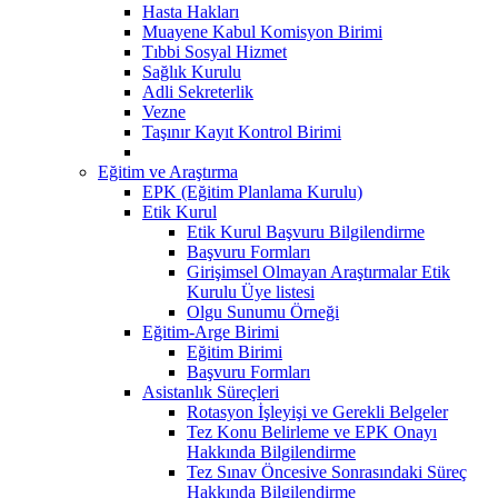
Hasta Hakları
Muayene Kabul Komisyon Birimi
Tıbbi Sosyal Hizmet
Sağlık Kurulu
Adli Sekreterlik
Vezne
Taşınır Kayıt Kontrol Birimi
Eğitim ve Araştırma
EPK (Eğitim Planlama Kurulu)
Etik Kurul
Etik Kurul Başvuru Bilgilendirme
Başvuru Formları
Girişimsel Olmayan Araştırmalar Etik
Kurulu Üye listesi
Olgu Sunumu Örneği
Eğitim-Arge Birimi
Eğitim Birimi
Başvuru Formları
Asistanlık Süreçleri
Rotasyon İşleyişi ve Gerekli Belgeler
Tez Konu Belirleme ve EPK Onayı
Hakkında Bilgilendirme
Tez Sınav Öncesive Sonrasındaki Süreç
Hakkında Bilgilendirme