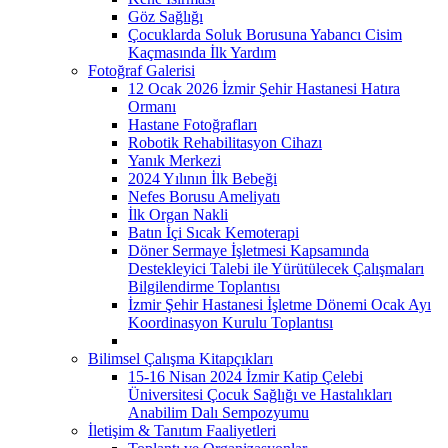
Göz Sağlığı
Çocuklarda Soluk Borusuna Yabancı Cisim
Kaçmasında İlk Yardım
Fotoğraf Galerisi
12 Ocak 2026 İzmir Şehir Hastanesi Hatıra
Ormanı
Hastane Fotoğrafları
Robotik Rehabilitasyon Cihazı
Yanık Merkezi
2024 Yılının İlk Bebeği
Nefes Borusu Ameliyatı
İlk Organ Nakli
Batın İçi Sıcak Kemoterapi
Döner Sermaye İşletmesi Kapsamında
Destekleyici Talebi ile Yürütülecek Çalışmaları
Bilgilendirme Toplantısı
İzmir Şehir Hastanesi İşletme Dönemi Ocak Ayı
Koordinasyon Kurulu Toplantısı
Bilimsel Çalışma Kitapçıkları
15-16 Nisan 2024 İzmir Katip Çelebi
Üniversitesi Çocuk Sağlığı ve Hastalıkları
Anabilim Dalı Sempozyumu
İletişim & Tanıtım Faaliyetleri