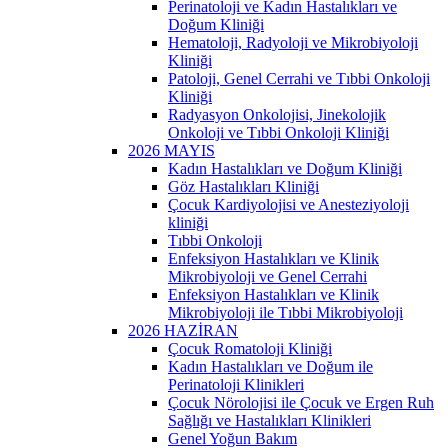
Perinatoloji ve Kadın Hastalıkları ve
Doğum Kliniği
Hematoloji, Radyoloji ve Mikrobiyoloji
Kliniği
Patoloji, Genel Cerrahi ve Tıbbi Onkoloji
Kliniği
Radyasyon Onkolojisi, Jinekolojik
Onkoloji ve Tıbbi Onkoloji Kliniği
2026 MAYIS
Kadın Hastalıkları ve Doğum Kliniği
Göz Hastalıkları Kliniği
Çocuk Kardiyolojisi ve Anesteziyoloji
kliniği
Tıbbi Onkoloji
Enfeksiyon Hastalıkları ve Klinik
Mikrobiyoloji ve Genel Cerrahi
Enfeksiyon Hastalıkları ve Klinik
Mikrobiyoloji ile Tıbbi Mikrobiyoloji
2026 HAZİRAN
Çocuk Romatoloji Kliniği
Kadın Hastalıkları ve Doğum ile
Perinatoloji Klinikleri
Çocuk Nörolojisi ile Çocuk ve Ergen Ruh
Sağlığı ve Hastalıkları Klinikleri
Genel Yoğun Bakım