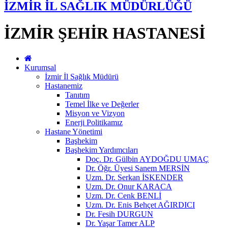
İZMİR İL SAĞLIK MÜDÜRLÜĞÜ
İZMİR ŞEHİR HASTANESİ
Kurumsal
İzmir İl Sağlık Müdürü
Hastanemiz
Tanıtım
Temel İlke ve Değerler
Misyon ve Vizyon
Enerji Politikamız
Hastane Yönetimi
Başhekim
Başhekim Yardımcıları
Doç. Dr. Gülbin AYDOĞDU UMAÇ
Dr. Öğr. Üyesi Sanem MERSİN
Uzm. Dr. Serkan İSKENDER
Uzm. Dr. Onur KARACA
Uzm. Dr. Cenk BENLİ
Uzm. Dr. Enis Behçet AĞIRDICI
Dr. Fesih DURGUN
Dr. Yaşar Tamer ALP