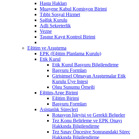
Hasta Hakları
Muayene Kabul Komisyon Birimi
Tıbbi Sosyal Hizmet
Sağlık Kurulu
Adli Sekreterlik
Vezne
Taşınır Kayıt Kontrol Birimi
Eğitim ve Araştırma
EPK (Eğitim Planlama Kurulu)
Etik Kurul
Etik Kurul Başvuru Bilgilendirme
Başvuru Formları
Girişimsel Olmayan Araştırmalar Etik
Kurulu Üye listesi
Olgu Sunumu Örneği
Eğitim-Arge Birimi
Eğitim Birimi
Başvuru Formları
Asistanlık Süreçleri
Rotasyon İşleyişi ve Gerekli Belgeler
Tez Konu Belirleme ve EPK Onayı
Hakkında Bilgilendirme
Tez Sınav Öncesive Sonrasındaki Süreç
Hakkında Bilgilendirme