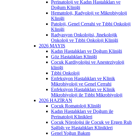
Perinatoloji ve Kadın Hastalıkları ve
Doğum Kliniği
Hematoloji, Radyoloji ve Mikrobiyoloji
Kliniği
Patoloji, Genel Cerrahi ve Tıbbi Onkoloji
Kliniği
Radyasyon Onkolojisi, Jinekolojik
Onkoloji ve Tıbbi Onkoloji Kliniği
2026 MAYIS
Kadın Hastalıkları ve Doğum Kliniği
Göz Hastalıkları Kliniği
Çocuk Kardiyolojisi ve Anesteziyoloji
kliniği
Tıbbi Onkoloji
Enfeksiyon Hastalıkları ve Klinik
Mikrobiyoloji ve Genel Cerrahi
Enfeksiyon Hastalıkları ve Klinik
Mikrobiyoloji ile Tıbbi Mikrobiyoloji
2026 HAZİRAN
Çocuk Romatoloji Kliniği
Kadın Hastalıkları ve Doğum ile
Perinatoloji Klinikleri
Çocuk Nörolojisi ile Çocuk ve Ergen Ruh
Sağlığı ve Hastalıkları Klinikleri
Genel Yoğun Bakım