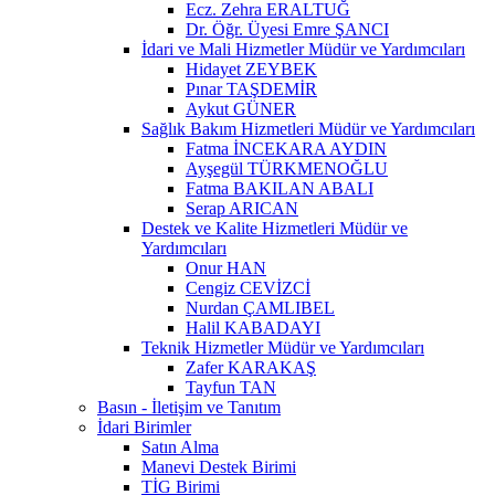
Ecz. Zehra ERALTUĞ
Dr. Öğr. Üyesi Emre ŞANCI
İdari ve Mali Hizmetler Müdür ve Yardımcıları
Hidayet ZEYBEK
Pınar TAŞDEMİR
Aykut GÜNER
Sağlık Bakım Hizmetleri Müdür ve Yardımcıları
Fatma İNCEKARA AYDIN
Ayşegül TÜRKMENOĞLU
Fatma BAKILAN ABALI
Serap ARICAN
Destek ve Kalite Hizmetleri Müdür ve
Yardımcıları
Onur HAN
Cengiz CEVİZCİ
Nurdan ÇAMLIBEL
Halil KABADAYI
Teknik Hizmetler Müdür ve Yardımcıları
Zafer KARAKAŞ
Tayfun TAN
Basın - İletişim ve Tanıtım
İdari Birimler
Satın Alma
Manevi Destek Birimi
TİG Birimi