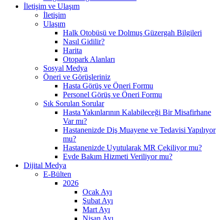
İletişim ve Ulaşım
İletişim
Ulaşım
Halk Otobüsü ve Dolmuş Güzergah Bilgileri
Nasıl Gidilir?
Harita
Otopark Alanları
Sosyal Medya
Öneri ve Görüşleriniz
Hasta Görüş ve Öneri Formu
Personel Görüş ve Öneri Formu
Sık Sorulan Sorular
Hasta Yakınlarının Kalabileceği Bir Misafirhane
Var mı?
Hastanenizde Diş Muayene ve Tedavisi Yapılıyor
mu?
Hastanenizde Uyutularak MR Çekiliyor mu?
Evde Bakım Hizmeti Veriliyor mu?
Dijital Medya
E-Bülten
2026
Ocak Ayı
Şubat Ayı
Mart Ayı
Nisan Ayı