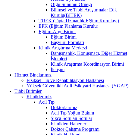
Olgu Sunumu Örneği
Bilimsel ve Tıbbi Araştırmalar Etik
Kurulu(BİTEK)
TUEK (Tıpta Uzmanlık Eğitim Kurultayı)
EPK (Eğitim Planlama Kurulu)
Eğitim-Arge Birimi
Eğitim Birimi
Başvuru Formları
Klinik Araştırma Merkezi
Danışmanlık, Konuşmacı, Diğer Hizmet
İşlemleri
Klinik Araştırma Koordinasyon Birimi
İletişim
Hizmet Binalarımız
Fiziksel Tıp ve Rehabilitasyon Hastanesi
Yüksek Güvenlikli Adli Psikiyatri Hastanesi (YGAP)
Tıbbi Birimler
Kliniklerimiz
Acil Tıp
Doktorlarımız
Acil Tıp Yoğun Bakım
Sıkça Sorulan Sorular
Klinikten Haberler
Doktor Çalışma Programı
Klinik Hakkında