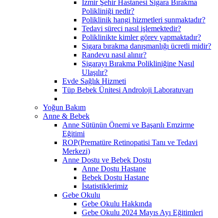
İzmir Şehir Hastanesi Sigara Bırakma
Polikliniği nedir?
Poliklinik hangi hizmetleri sunmaktadır?
Tedavi süreci nasıl işlemektedir?
Poliklinikte kimler görev yapmaktadır?
Sigara bırakma danışmanlığı ücretli midir?
Randevu nasıl alınır?
Sigarayı Bırakma Polikliniğine Nasıl
Ulaşılır?
Evde Sağlık Hizmeti
Tüp Bebek Ünitesi Androloji Laboratuvarı
Yoğun Bakım
Anne & Bebek
Anne Sütünün Önemi ve Başarılı Emzirme
Eğitimi
ROP(Prematüre Retinopatisi Tanı ve Tedavi
Merkezi)
Anne Dostu ve Bebek Dostu
Anne Dostu Hastane
Bebek Dostu Hastane
İstatistiklerimiz
Gebe Okulu
Gebe Okulu Hakkında
Gebe Okulu 2024 Mayıs Ayı Eğitimleri