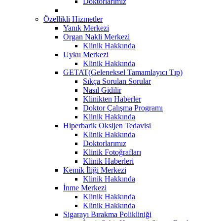
Doktorlarımız
Özellikli Hizmetler
Yanık Merkezi
Organ Nakli Merkezi
Klinik Hakkında
Uyku Merkezi
Klinik Hakkında
GETAT(Geleneksel Tamamlayıcı Tıp)
Sıkça Sorulan Sorular
Nasıl Gidilir
Klinikten Haberler
Doktor Çalışma Programı
Klinik Hakkında
Hiperbarik Oksijen Tedavisi
Klinik Hakkında
Doktorlarımız
Klinik Fotoğrafları
Klinik Haberleri
Kemik İliği Merkezi
Klinik Hakkında
İnme Merkezi
Klinik Hakkında
Klinik Hakkında
Sigarayı Bırakma Polikliniği