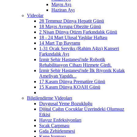
Mayıs Ayı
Haziran Ayı
Videolar
28 Temmuz Dünya Hepatit Günü
18 Mayıs Avrupa Obezite Günü
2 Nisan Dünya Otizm Farkındalık Günü
18 - 24 Mart Ulusal Yaşlılar Haftası
14 Mart Tıp Bayramı
1-31 Ocak Serviks (Rahim Ağzı) Kanseri
Farkındalık Ayı
İzmir Şehir Hastanesi'nde Robotik
Rehabilitasyon Cihazı Hizmete Girdi.
İzmir Şehir Hastanesi'nde İlk Biyonik Kulak
Ameliyatı Yapıldı...
17 Kasım Dünya Prematüre Günü
15 Kasım Dünya KOAH Günü
Bilgilendirme Videoları
Duygusal Yeme Bozukluğu
Dijital Çağın Çocuklar Üzerindeki Olumsuz
Etkisi
Havuz Enfeksiyonları
Sıcak Çarpması
Gıda Zehirlenmesi
Kene Isırması