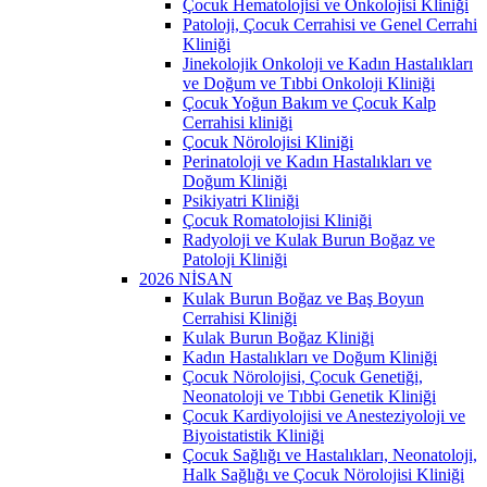
Çocuk Hematolojisi ve Onkolojisi Kliniği
Patoloji, Çocuk Cerrahisi ve Genel Cerrahi
Kliniği
Jinekolojik Onkoloji ve Kadın Hastalıkları
ve Doğum ve Tıbbi Onkoloji Kliniği
Çocuk Yoğun Bakım ve Çocuk Kalp
Cerrahisi kliniği
Çocuk Nörolojisi Kliniği
Perinatoloji ve Kadın Hastalıkları ve
Doğum Kliniği
Psikiyatri Kliniği
Çocuk Romatolojisi Kliniği
Radyoloji ve Kulak Burun Boğaz ve
Patoloji Kliniği
2026 NİSAN
Kulak Burun Boğaz ve Baş Boyun
Cerrahisi Kliniği
Kulak Burun Boğaz Kliniği
Kadın Hastalıkları ve Doğum Kliniği
Çocuk Nörolojisi, Çocuk Genetiği,
Neonatoloji ve Tıbbi Genetik Kliniği
Çocuk Kardiyolojisi ve Anesteziyoloji ve
Biyoistatistik Kliniği
Çocuk Sağlığı ve Hastalıkları, Neonatoloji,
Halk Sağlığı ve Çocuk Nörolojisi Kliniği