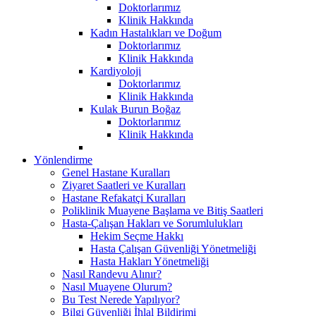
Doktorlarımız
Klinik Hakkında
Kadın Hastalıkları ve Doğum
Doktorlarımız
Klinik Hakkında
Kardiyoloji
Doktorlarımız
Klinik Hakkında
Kulak Burun Boğaz
Doktorlarımız
Klinik Hakkında
Yönlendirme
Genel Hastane Kuralları
Ziyaret Saatleri ve Kuralları
Hastane Refakatçi Kuralları
Poliklinik Muayene Başlama ve Bitiş Saatleri
Hasta-Çalışan Hakları ve Sorumlulukları
Hekim Seçme Hakkı
Hasta Çalışan Güvenliği Yönetmeliği
Hasta Hakları Yönetmeliği
Nasıl Randevu Alınır?
Nasıl Muayene Olurum?
Bu Test Nerede Yapılıyor?
Bilgi Güvenliği İhlal Bildirimi