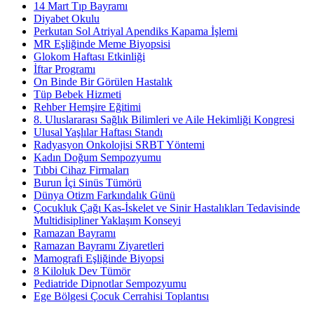
14 Mart Tıp Bayramı
Diyabet Okulu
Perkutan Sol Atriyal Apendiks Kapama İşlemi
MR Eşliğinde Meme Biyopsisi
Glokom Haftası Etkinliği
İftar Programı
On Binde Bir Görülen Hastalık
Tüp Bebek Hizmeti
Rehber Hemşire Eğitimi
8. Uluslararası Sağlık Bilimleri ve Aile Hekimliği Kongresi
Ulusal Yaşlılar Haftası Standı
Radyasyon Onkolojisi SRBT Yöntemi
Kadın Doğum Sempozyumu
Tıbbi Cihaz Firmaları
Burun İçi Sinüs Tümörü
Dünya Otizm Farkındalık Günü
Çocukluk Çağı Kas-İskelet ve Sinir Hastalıkları Tedavisinde
Multidisipliner Yaklaşım Konseyi
Ramazan Bayramı
Ramazan Bayramı Ziyaretleri
Mamografi Eşliğinde Biyopsi
8 Kiloluk Dev Tümör
Pediatride Dipnotlar Sempozyumu
Ege Bölgesi Çocuk Cerrahisi Toplantısı