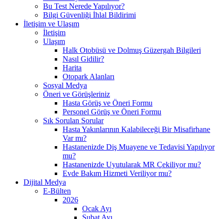
Bu Test Nerede Yapılıyor?
Bilgi Güvenliği İhlal Bildirimi
İletişim ve Ulaşım
İletişim
Ulaşım
Halk Otobüsü ve Dolmuş Güzergah Bilgileri
Nasıl Gidilir?
Harita
Otopark Alanları
Sosyal Medya
Öneri ve Görüşleriniz
Hasta Görüş ve Öneri Formu
Personel Görüş ve Öneri Formu
Sık Sorulan Sorular
Hasta Yakınlarının Kalabileceği Bir Misafirhane
Var mı?
Hastanenizde Diş Muayene ve Tedavisi Yapılıyor
mu?
Hastanenizde Uyutularak MR Çekiliyor mu?
Evde Bakım Hizmeti Veriliyor mu?
Dijital Medya
E-Bülten
2026
Ocak Ayı
Şubat Ayı