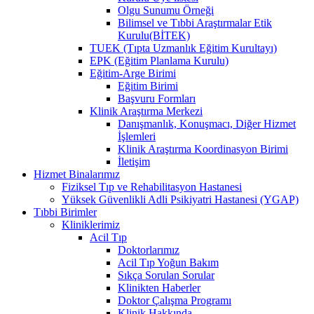
Olgu Sunumu Örneği
Bilimsel ve Tıbbi Araştırmalar Etik
Kurulu(BİTEK)
TUEK (Tıpta Uzmanlık Eğitim Kurultayı)
EPK (Eğitim Planlama Kurulu)
Eğitim-Arge Birimi
Eğitim Birimi
Başvuru Formları
Klinik Araştırma Merkezi
Danışmanlık, Konuşmacı, Diğer Hizmet
İşlemleri
Klinik Araştırma Koordinasyon Birimi
İletişim
Hizmet Binalarımız
Fiziksel Tıp ve Rehabilitasyon Hastanesi
Yüksek Güvenlikli Adli Psikiyatri Hastanesi (YGAP)
Tıbbi Birimler
Kliniklerimiz
Acil Tıp
Doktorlarımız
Acil Tıp Yoğun Bakım
Sıkça Sorulan Sorular
Klinikten Haberler
Doktor Çalışma Programı
Klinik Hakkında