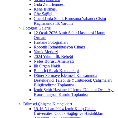
Gıda Zehirlenmesi
Kene Isırması
Göz Sağlığı
Çocuklarda Soluk Borusuna Yabancı Cisim
Kaçmasında İlk Yardım
Fotoğraf Galerisi
12 Ocak 2026 İzmir Şehir Hastanesi Hatıra
Ormanı
Hastane Fotoğrafları
Robotik Rehabilitasyon Cihazı
Yanık Merkezi
2024 Yılının İlk Bebeği
Nefes Borusu Ameliyatı
İlk Organ Nakli
Batın İçi Sıcak Kemoterapi
Döner Sermaye İşletmesi Kapsamında
Destekleyici Talebi ile Yürütülecek Çalışmaları
Bilgilendirme Toplantısı
İzmir Şehir Hastanesi İşletme Dönemi Ocak Ayı
Koordinasyon Kurulu Toplantısı
Bilimsel Çalışma Kitapçıkları
15-16 Nisan 2024 İzmir Katip Çelebi
Üniversitesi Çocuk Sağlığı ve Hastalıkları