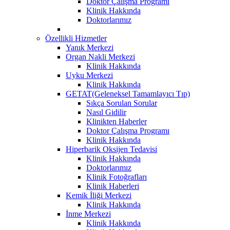
Doktor Çalışma Programı
Klinik Hakkında
Doktorlarımız
Özellikli Hizmetler
Yanık Merkezi
Organ Nakli Merkezi
Klinik Hakkında
Uyku Merkezi
Klinik Hakkında
GETAT(Geleneksel Tamamlayıcı Tıp)
Sıkça Sorulan Sorular
Nasıl Gidilir
Klinikten Haberler
Doktor Çalışma Programı
Klinik Hakkında
Hiperbarik Oksijen Tedavisi
Klinik Hakkında
Doktorlarımız
Klinik Fotoğrafları
Klinik Haberleri
Kemik İliği Merkezi
Klinik Hakkında
İnme Merkezi
Klinik Hakkında