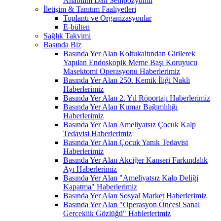
Anabilim Dalı Sempozyumu
İletişim & Tanıtım Faaliyetleri
Toplantı ve Organizasyonlar
E-bülten
Sağlık Takvimi
Basında Biz
Basında Yer Alan Koltukaltından Girilerek
Yapılan Endoskopik Meme Başı Koruyucu
Masektomi Operasyonu Haberlerimiz
Basında Yer Alan 250. Kemik İliği Nakli
Haberlerimiz
Basında Yer Alan 2. Yıl Röportajı Haberlerimiz
Basında Yer Alan Kumar Bağımlılığı
Haberlerimiz
Basında Yer Alan Ameliyatsız Çocuk Kalp
Tedavisi Haberlerimiz
Basında Yer Alan Çocuk Yanık Tedavisi
Haberlerimiz
Basında Yer Alan Akciğer Kanseri Farkındalık
Ayı Haberlerimiz
Basında Yer Alan "Ameliyatsız Kalp Deliği
Kapatma" Haberlerimiz
Basında Yer Alan Sosyal Market Haberlerimiz
Basında Yer Alan "Operasyon Öncesi Sanal
Gerçeklik Gözlüğü" Hablerlerimiz