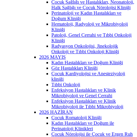
Çocuk Sağlığı ve Hastalıkları, Neonatoloji,
Halk Sağlığı ve Çocuk Nörolojisi Kliniği
Perinatoloji ve Kadın Hastalıkları ve
Doğum Kliniği
Hematoloji, Radyoloji ve Mikrobiyoloji
Kliniği
Patoloji, Genel Cerrahi ve Tıbbi Onkoloji
Kliniği
Radyasyon Onkolojisi, Jinekolojik
Onkoloji ve Tıbbi Onkoloji Kliniği
2026 MAYIS
Kadın Hastalıkları ve Doğum Kliniği
Göz Hastalıkları Kliniği
Çocuk Kardiyolojisi ve Anesteziyoloji
kliniği
Tıbbi Onkoloji
Enfeksiyon Hastalıkları ve Klinik
Mikrobiyoloji ve Genel Cerrahi
Enfeksiyon Hastalıkları ve Klinik
Mikrobiyoloji ile Tıbbi Mikrobiyoloji
2026 HAZİRAN
Çocuk Romatoloji Kliniği
Kadın Hastalıkları ve Doğum ile
Perinatoloji Klinikleri
Çocuk Nörolojisi ile Çocuk ve Ergen Ruh