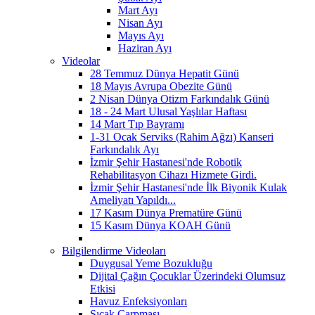
Mart Ayı
Nisan Ayı
Mayıs Ayı
Haziran Ayı
Videolar
28 Temmuz Dünya Hepatit Günü
18 Mayıs Avrupa Obezite Günü
2 Nisan Dünya Otizm Farkındalık Günü
18 - 24 Mart Ulusal Yaşlılar Haftası
14 Mart Tıp Bayramı
1-31 Ocak Serviks (Rahim Ağzı) Kanseri
Farkındalık Ayı
İzmir Şehir Hastanesi'nde Robotik
Rehabilitasyon Cihazı Hizmete Girdi.
İzmir Şehir Hastanesi'nde İlk Biyonik Kulak
Ameliyatı Yapıldı...
17 Kasım Dünya Prematüre Günü
15 Kasım Dünya KOAH Günü
Bilgilendirme Videoları
Duygusal Yeme Bozukluğu
Dijital Çağın Çocuklar Üzerindeki Olumsuz
Etkisi
Havuz Enfeksiyonları
Sıcak Çarpması