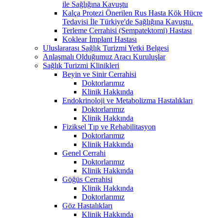
ile Sağlığına Kavuştu
Kalça Protezi Önerilen Rus Hasta Kök Hücre
Tedavisi İle Türkiye'de Sağlığına Kavuştu.
Terleme Cerrahisi (Sempatektomi) Hastası
Koklear İmplant Hastası
Uluslararası Sağlık Turizmi Yetki Belgesi
Anlaşmalı Olduğumuz Aracı Kuruluşlar
Sağlık Turizmi Klinikleri
Beyin ve Sinir Cerrahisi
Doktorlarımız
Klinik Hakkında
Endokrinoloji ve Metabolizma Hastalıkları
Doktorlarımız
Klinik Hakkında
Fiziksel Tıp ve Rehabilitasyon
Doktorlarımız
Klinik Hakkında
Genel Cerrahi
Doktorlarımız
Klinik Hakkında
Göğüs Cerrahisi
Klinik Hakkında
Doktorlarımız
Göz Hastalıkları
Klinik Hakkında