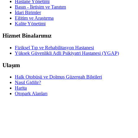
Hastane Yönetimi
Basın - İletişim ve Tanıtım
İdari Birimler
Eğitim ve Araştırma
Kalite Yönetimi
Hizmet Binalarımız
Fiziksel Tıp ve Rehabilitasyon Hastanesi
Yüksek Güvenlikli Adli Psikiyatri Hastanesi (YGAP)
Ulaşım
Halk Otobüsü ve Dolmuş Güzergah Bilgileri
Nasıl Gidilir?
Harita
Otopark Alanları