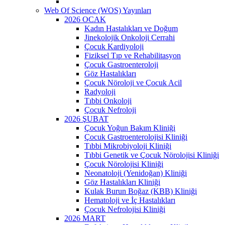
Web Of Science (WOS) Yayınları
2026 OCAK
Kadın Hastalıkları ve Doğum
Jinekolojik Onkoloji Cerrahi
Çocuk Kardiyoloji
Fiziksel Tıp ve Rehabilitasyon
Çocuk Gastroenteroloji
Göz Hastalıkları
Çocuk Nöroloji ve Çocuk Acil
Radyoloji
Tıbbi Onkoloji
Çocuk Nefroloji
2026 ŞUBAT
Çocuk Yoğun Bakım Kliniği
Çocuk Gastroenterolojisi Kliniği
Tıbbi Mikrobiyoloji Kliniği
Tıbbi Genetik ve Çocuk Nörolojisi Kliniği
Çocuk Nörolojisi Kliniği
Neonatoloji (Yenidoğan) Kliniği
Göz Hastalıkları Kliniği
Kulak Burun Boğaz (KBB) Kliniği
Hematoloji ve İç Hastalıkları
Çocuk Nefrolojisi Kliniği
2026 MART