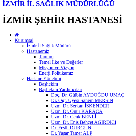
İZMİR İL SAĞLIK MÜDÜRLÜĞÜ
İZMİR ŞEHİR HASTANESİ
Kurumsal
İzmir İl Sağlık Müdürü
Hastanemiz
Tanıtım
Temel İlke ve Değerler
Misyon ve Vizyon
Enerji Politikamız
Hastane Yönetimi
Başhekim
Başhekim Yardımcıları
Doç. Dr. Gülbin AYDOĞDU UMAÇ
Dr. Öğr. Üyesi Sanem MERSİN
Uzm. Dr. Serkan İSKENDER
Uzm. Dr. Onur KARACA
Uzm. Dr. Cenk BENLİ
Uzm. Dr. Enis Behçet AĞIRDICI
Dr. Fesih DURGUN
Dr. Yaşar Tamer ALP