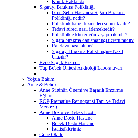
Klinik Hakkında
Sigarayı Bırakma Polikliniği
İzmir Şehir Hastanesi Sigara Bırakma
Polikliniği nedir?
Poliklinik hangi hizmetleri sunmaktadır?
Tedavi süreci nasıl işlemektedir?
Poliklinikte kimler görev yapmaktadır?
Sigara bırakma danışmanlığı ücretli midir?
Randevu nasıl alınır?
Sigarayı Bırakma Polikliniğine Nasıl
Ulaşılır?
Evde Sağlık Hizmeti
Tüp Bebek Ünitesi Androloji Laboratuvarı
Yoğun Bakım
Anne & Bebek
Anne Sütünün Önemi ve Başarılı Emzirme
Eğitimi
ROP(Prematüre Retinopatisi Tanı ve Tedavi
Merkezi)
Anne Dostu ve Bebek Dostu
Anne Dostu Hastane
Bebek Dostu Hastane
İstatistiklerimiz
Gebe Okulu