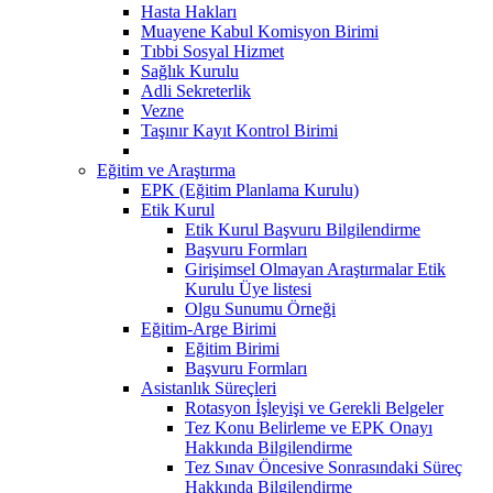
Hasta Hakları
Muayene Kabul Komisyon Birimi
Tıbbi Sosyal Hizmet
Sağlık Kurulu
Adli Sekreterlik
Vezne
Taşınır Kayıt Kontrol Birimi
Eğitim ve Araştırma
EPK (Eğitim Planlama Kurulu)
Etik Kurul
Etik Kurul Başvuru Bilgilendirme
Başvuru Formları
Girişimsel Olmayan Araştırmalar Etik
Kurulu Üye listesi
Olgu Sunumu Örneği
Eğitim-Arge Birimi
Eğitim Birimi
Başvuru Formları
Asistanlık Süreçleri
Rotasyon İşleyişi ve Gerekli Belgeler
Tez Konu Belirleme ve EPK Onayı
Hakkında Bilgilendirme
Tez Sınav Öncesive Sonrasındaki Süreç
Hakkında Bilgilendirme