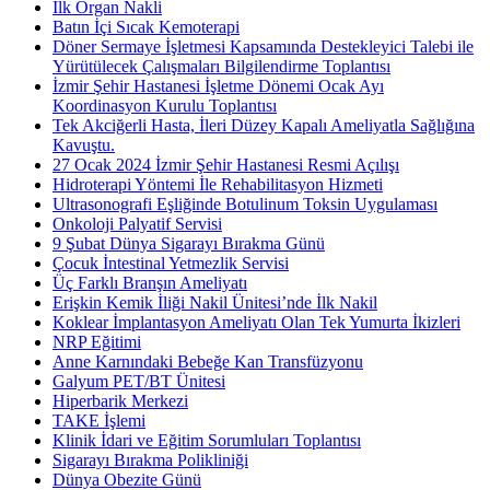
İlk Organ Nakli
Batın İçi Sıcak Kemoterapi
Döner Sermaye İşletmesi Kapsamında Destekleyici Talebi ile
Yürütülecek Çalışmaları Bilgilendirme Toplantısı
İzmir Şehir Hastanesi İşletme Dönemi Ocak Ayı
Koordinasyon Kurulu Toplantısı
Tek Akciğerli Hasta, İleri Düzey Kapalı Ameliyatla Sağlığına
Kavuştu.
27 Ocak 2024 İzmir Şehir Hastanesi Resmi Açılışı
Hidroterapi Yöntemi İle Rehabilitasyon Hizmeti
Ultrasonografi Eşliğinde Botulinum Toksin Uygulaması
Onkoloji Palyatif Servisi
9 Şubat Dünya Sigarayı Bırakma Günü
Çocuk İntestinal Yetmezlik Servisi
Üç Farklı Branşın Ameliyatı
Erişkin Kemik İliği Nakil Ünitesi’nde İlk Nakil
Koklear İmplantasyon Ameliyatı Olan Tek Yumurta İkizleri
NRP Eğitimi
Anne Karnındaki Bebeğe Kan Transfüzyonu
Galyum PET/BT Ünitesi
Hiperbarik Merkezi
TAKE İşlemi
Klinik İdari ve Eğitim Sorumluları Toplantısı
Sigarayı Bırakma Polikliniği
Dünya Obezite Günü