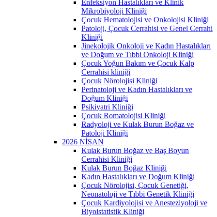
Enfeksiyon Hastalıkları ve Klinik
Mikrobiyoloji Kliniği
Çocuk Hematolojisi ve Onkolojisi Kliniği
Patoloji, Çocuk Cerrahisi ve Genel Cerrahi
Kliniği
Jinekolojik Onkoloji ve Kadın Hastalıkları
ve Doğum ve Tıbbi Onkoloji Kliniği
Çocuk Yoğun Bakım ve Çocuk Kalp
Cerrahisi kliniği
Çocuk Nörolojisi Kliniği
Perinatoloji ve Kadın Hastalıkları ve
Doğum Kliniği
Psikiyatri Kliniği
Çocuk Romatolojisi Kliniği
Radyoloji ve Kulak Burun Boğaz ve
Patoloji Kliniği
2026 NİSAN
Kulak Burun Boğaz ve Baş Boyun
Cerrahisi Kliniği
Kulak Burun Boğaz Kliniği
Kadın Hastalıkları ve Doğum Kliniği
Çocuk Nörolojisi, Çocuk Genetiği,
Neonatoloji ve Tıbbi Genetik Kliniği
Çocuk Kardiyolojisi ve Anesteziyoloji ve
Biyoistatistik Kliniği