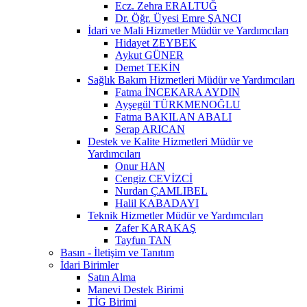
Ecz. Zehra ERALTUĞ
Dr. Öğr. Üyesi Emre ŞANCI
İdari ve Mali Hizmetler Müdür ve Yardımcıları
Hidayet ZEYBEK
Aykut GÜNER
Demet TEKİN
Sağlık Bakım Hizmetleri Müdür ve Yardımcıları
Fatma İNCEKARA AYDIN
Ayşegül TÜRKMENOĞLU
Fatma BAKILAN ABALI
Serap ARICAN
Destek ve Kalite Hizmetleri Müdür ve
Yardımcıları
Onur HAN
Cengiz CEVİZCİ
Nurdan ÇAMLIBEL
Halil KABADAYI
Teknik Hizmetler Müdür ve Yardımcıları
Zafer KARAKAŞ
Tayfun TAN
Basın - İletişim ve Tanıtım
İdari Birimler
Satın Alma
Manevi Destek Birimi
TİG Birimi