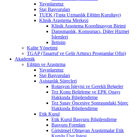
Yayınlarımız
Staj Başvuruları
TUEK (Tıpta Uzmanlık Eğitim Kurultayı)
Klinik Araştırma Merkezi
Klinik Araştırma Koordinasyon Birimi
Danışmanlık, Konuşmacı, Diğer Hizmet
İşlemleri
İletişim
Kalite Yönetimi
TGAP (Tasarruf ve Gelir Arttırıcı Programlar Ofisi)
Akademik
Eğitim ve Araştırma
Yayınlarımız
Staj Başvuruları
Asistanlık Süreçleri
Rotasyon İşleyişi ve Gerekli Belgeler
Tez Konu Belirleme ve EPK Onayı
Hakkında Bilgilendirme
Tez Sınav Öncesive Sonrasındaki Süreç
Hakkında Bilgilendirme
Etik Kurul
Etik Kurul Başvuru Bilgilendirme
Başvuru Formları
Girişimsel Olmayan Araştırmalar Etik
Kurulu Üye listesi