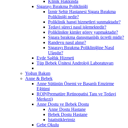
Klinik Hakkında
Sigarayı Bırakma Polikliniği
İzmir Şehir Hastanesi Sigara Bırakma
Polikliniği nedir?
Poliklinik hangi hizmetleri sunmaktadır?
Tedavi süreci nasıl işlemektedir?
Poliklinikte kimler görev yapmaktadır?
Sigara bırakma danışmanlığı ücretli midir?
Randevu nasıl alınır?
Sigarayı Bırakma Polikliniğine Nasıl
Ulaşılır?
Evde Sağlık Hizmeti
Tüp Bebek Ünitesi Androloji Laboratuvarı
Yoğun Bakım
Anne & Bebek
Anne Sütünün Önemi ve Başarılı Emzirme
Eğitimi
ROP(Prematüre Retinopatisi Tanı ve Tedavi
Merkezi)
Anne Dostu ve Bebek Dostu
Anne Dostu Hastane
Bebek Dostu Hastane
İstatistiklerimiz
Gebe Okulu