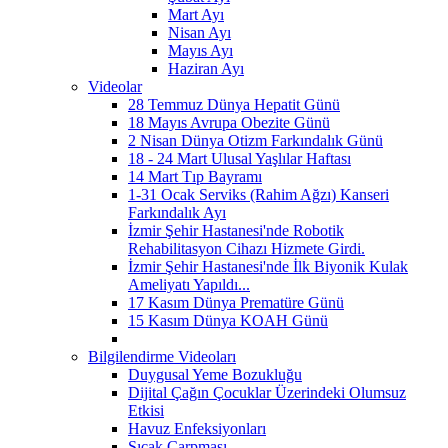
Mart Ayı
Nisan Ayı
Mayıs Ayı
Haziran Ayı
Videolar
28 Temmuz Dünya Hepatit Günü
18 Mayıs Avrupa Obezite Günü
2 Nisan Dünya Otizm Farkındalık Günü
18 - 24 Mart Ulusal Yaşlılar Haftası
14 Mart Tıp Bayramı
1-31 Ocak Serviks (Rahim Ağzı) Kanseri
Farkındalık Ayı
İzmir Şehir Hastanesi'nde Robotik
Rehabilitasyon Cihazı Hizmete Girdi.
İzmir Şehir Hastanesi'nde İlk Biyonik Kulak
Ameliyatı Yapıldı...
17 Kasım Dünya Prematüre Günü
15 Kasım Dünya KOAH Günü
Bilgilendirme Videoları
Duygusal Yeme Bozukluğu
Dijital Çağın Çocuklar Üzerindeki Olumsuz
Etkisi
Havuz Enfeksiyonları
Sıcak Çarpması