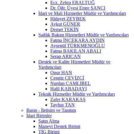
Ecz. Zehra ERALTUĞ
Dr. Öğr. Üyesi Emre ŞANCI
İdari ve Mali Hizmetler Müdür ve Yardımcıları
Hidayet ZEYBEK
Aykut GÜNER
Demet TEKİN
Sağlık Bakım Hizmetleri Müdür ve Yardımcıları
Fatma İNCEKARA AYDIN
Ayşegül TÜRKMENOĞLU
Fatma BAKILAN ABALI
Serap ARICAN
Destek ve Kalite Hizmetleri Müdür ve
Yardımcıları
Onur HAN
Cengiz CEVİZCİ
Nurdan ÇAMLIBEL
Halil KABADAYI
Teknik Hizmetler Müdür ve Yardımcıları
Zafer KARAKAŞ
Tayfun TAN
Basın - İletişim ve Tanıtım
İdari Birimler
Satın Alma
Manevi Destek Birimi
TİG Birimi