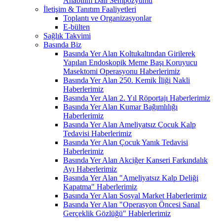
Anabilim Dalı Sempozyumu
İletişim & Tanıtım Faaliyetleri
Toplantı ve Organizasyonlar
E-bülten
Sağlık Takvimi
Basında Biz
Basında Yer Alan Koltukaltından Girilerek
Yapılan Endoskopik Meme Başı Koruyucu
Masektomi Operasyonu Haberlerimiz
Basında Yer Alan 250. Kemik İliği Nakli
Haberlerimiz
Basında Yer Alan 2. Yıl Röportajı Haberlerimiz
Basında Yer Alan Kumar Bağımlılığı
Haberlerimiz
Basında Yer Alan Ameliyatsız Çocuk Kalp
Tedavisi Haberlerimiz
Basında Yer Alan Çocuk Yanık Tedavisi
Haberlerimiz
Basında Yer Alan Akciğer Kanseri Farkındalık
Ayı Haberlerimiz
Basında Yer Alan "Ameliyatsız Kalp Deliği
Kapatma" Haberlerimiz
Basında Yer Alan Sosyal Market Haberlerimiz
Basında Yer Alan "Operasyon Öncesi Sanal
Gerçeklik Gözlüğü" Hablerlerimiz