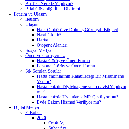
Bu Test Nerede Yapılıyor?
Bilgi Güvenliği İhlal Bildirimi
İletişim ve Ulaşım
İletişim
Ulaşım
Halk Otobüsü ve Dolmuş Güzergah Bilgileri
Nasıl Gidilir?
Harita
Otopark Alanları
Sosyal Medya
Öneri ve Görüşleriniz
Hasta Görüş ve Öneri Formu
Personel Görüş ve Öneri Formu
Sık Sorulan Sorular
Hasta Yakınlarının Kalabileceği Bir Misafirhane
Var mı?
Hastanenizde Diş Muayene ve Tedavisi Yapılıyor
mu?
Hastanenizde Uyutularak MR Çekiliyor mu?
Evde Bakım Hizmeti Veriliyor mu?
Dijital Medya
E-Bülten
2026
Ocak Ayı
Şubat Ayı