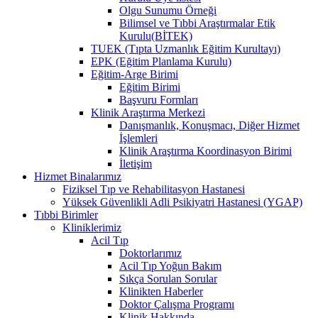
Olgu Sunumu Örneği
Bilimsel ve Tıbbi Araştırmalar Etik
Kurulu(BİTEK)
TUEK (Tıpta Uzmanlık Eğitim Kurultayı)
EPK (Eğitim Planlama Kurulu)
Eğitim-Arge Birimi
Eğitim Birimi
Başvuru Formları
Klinik Araştırma Merkezi
Danışmanlık, Konuşmacı, Diğer Hizmet
İşlemleri
Klinik Araştırma Koordinasyon Birimi
İletişim
Hizmet Binalarımız
Fiziksel Tıp ve Rehabilitasyon Hastanesi
Yüksek Güvenlikli Adli Psikiyatri Hastanesi (YGAP)
Tıbbi Birimler
Kliniklerimiz
Acil Tıp
Doktorlarımız
Acil Tıp Yoğun Bakım
Sıkça Sorulan Sorular
Klinikten Haberler
Doktor Çalışma Programı
Klinik Hakkında