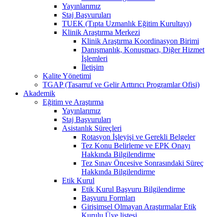
Yayınlarımız
Staj Başvuruları
TUEK (Tıpta Uzmanlık Eğitim Kurultayı)
Klinik Araştırma Merkezi
Klinik Araştırma Koordinasyon Birimi
Danışmanlık, Konuşmacı, Diğer Hizmet
İşlemleri
İletişim
Kalite Yönetimi
TGAP (Tasarruf ve Gelir Arttırıcı Programlar Ofisi)
Akademik
Eğitim ve Araştırma
Yayınlarımız
Staj Başvuruları
Asistanlık Süreçleri
Rotasyon İşleyişi ve Gerekli Belgeler
Tez Konu Belirleme ve EPK Onayı
Hakkında Bilgilendirme
Tez Sınav Öncesive Sonrasındaki Süreç
Hakkında Bilgilendirme
Etik Kurul
Etik Kurul Başvuru Bilgilendirme
Başvuru Formları
Girişimsel Olmayan Araştırmalar Etik
Kurulu Üye listesi