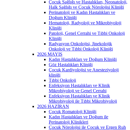
Çocuk Sağlığı ve Hastalıkları, Neonatoloji,
Halk Sağlığı ve Çocuk Nörolojisi Kliniği
Perinatoloji ve Kadın Hastalıkları ve
Doğum Kliniği
Hematoloji, Radyoloji ve Mikrobiyoloji
Kliniği
Patoloji, Genel Cerrahi ve Tıbbi Onkoloji
Kliniği
Radyasyon Onkolojisi, Jinekolojik
Onkoloji ve Tıbbi Onkoloji Kliniği
2026 MAYIS
Kadın Hastalıkları ve Doğum Kliniği
Göz Hastalıkları Kliniği
Çocuk Kardiyolojisi ve Anesteziyoloji
kliniği
Tıbbi Onkoloji
Enfeksiyon Hastalıkları ve Klinik
Mikrobiyoloji ve Genel Cerrahi
Enfeksiyon Hastalıkları ve Klinik
Mikrobiyoloji ile Tıbbi Mikrobiyoloji
2026 HAZİRAN
Çocuk Romatoloji Kliniği
Kadın Hastalıkları ve Doğum ile
Perinatoloji Klinikleri
Çocuk Nörolojisi ile Çocuk ve Ergen Ruh