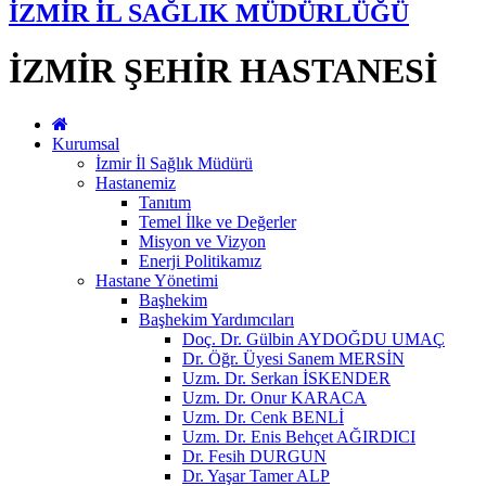
İZMİR İL SAĞLIK MÜDÜRLÜĞÜ
İZMİR ŞEHİR HASTANESİ
Kurumsal
İzmir İl Sağlık Müdürü
Hastanemiz
Tanıtım
Temel İlke ve Değerler
Misyon ve Vizyon
Enerji Politikamız
Hastane Yönetimi
Başhekim
Başhekim Yardımcıları
Doç. Dr. Gülbin AYDOĞDU UMAÇ
Dr. Öğr. Üyesi Sanem MERSİN
Uzm. Dr. Serkan İSKENDER
Uzm. Dr. Onur KARACA
Uzm. Dr. Cenk BENLİ
Uzm. Dr. Enis Behçet AĞIRDICI
Dr. Fesih DURGUN
Dr. Yaşar Tamer ALP