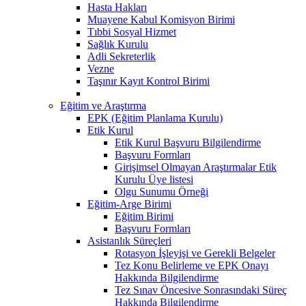
Hasta Hakları
Muayene Kabul Komisyon Birimi
Tıbbi Sosyal Hizmet
Sağlık Kurulu
Adli Sekreterlik
Vezne
Taşınır Kayıt Kontrol Birimi
Eğitim ve Araştırma
EPK (Eğitim Planlama Kurulu)
Etik Kurul
Etik Kurul Başvuru Bilgilendirme
Başvuru Formları
Girişimsel Olmayan Araştırmalar Etik
Kurulu Üye listesi
Olgu Sunumu Örneği
Eğitim-Arge Birimi
Eğitim Birimi
Başvuru Formları
Asistanlık Süreçleri
Rotasyon İşleyişi ve Gerekli Belgeler
Tez Konu Belirleme ve EPK Onayı
Hakkında Bilgilendirme
Tez Sınav Öncesive Sonrasındaki Süreç
Hakkında Bilgilendirme