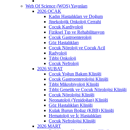
Web Of Science (WOS) Yayınları
2026 OCAK
Kadın Hastalıkları ve Doğum
Jinekolojik Onkoloji Cerrahi
Çocuk Kardiyoloji
Fiziksel Tıp ve Rehabilitasyon
Çocuk Gastroenteroloji
Göz Hastalıkları
Çocuk Nöroloji ve Çocuk Acil
Radyoloji
Tıbbi Onkoloji
Çocuk Nefroloji
2026 ŞUBAT
Çocuk Yoğun Bakım Kliniği
Çocuk Gastroenterolojisi Kliniği
Tıbbi Mikrobiyoloji Kliniği
Tıbbi Genetik ve Çocuk Nörolojisi Kliniği
Çocuk Nörolojisi Kliniği
Neonatoloji (Yenidoğan) Kliniği
Göz Hastalıkları Kliniği
Kulak Burun Boğaz (KBB) Kliniği
Hematoloji ve İç Hastalıkları
Çocuk Nefrolojisi Kliniği
2026 MART