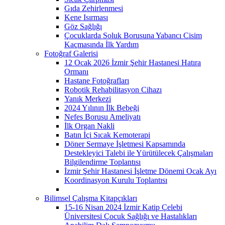
Gıda Zehirlenmesi
Kene Isırması
Göz Sağlığı
Çocuklarda Soluk Borusuna Yabancı Cisim
Kaçmasında İlk Yardım
Fotoğraf Galerisi
12 Ocak 2026 İzmir Şehir Hastanesi Hatıra
Ormanı
Hastane Fotoğrafları
Robotik Rehabilitasyon Cihazı
Yanık Merkezi
2024 Yılının İlk Bebeği
Nefes Borusu Ameliyatı
İlk Organ Nakli
Batın İçi Sıcak Kemoterapi
Döner Sermaye İşletmesi Kapsamında
Destekleyici Talebi ile Yürütülecek Çalışmaları
Bilgilendirme Toplantısı
İzmir Şehir Hastanesi İşletme Dönemi Ocak Ayı
Koordinasyon Kurulu Toplantısı
Bilimsel Çalışma Kitapçıkları
15-16 Nisan 2024 İzmir Katip Çelebi
Üniversitesi Çocuk Sağlığı ve Hastalıkları