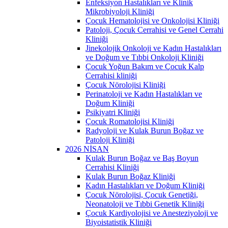
Enfeksiyon Hastalıkları ve Klinik
Mikrobiyoloji Kliniği
Çocuk Hematolojisi ve Onkolojisi Kliniği
Patoloji, Çocuk Cerrahisi ve Genel Cerrahi
Kliniği
Jinekolojik Onkoloji ve Kadın Hastalıkları
ve Doğum ve Tıbbi Onkoloji Kliniği
Çocuk Yoğun Bakım ve Çocuk Kalp
Cerrahisi kliniği
Çocuk Nörolojisi Kliniği
Perinatoloji ve Kadın Hastalıkları ve
Doğum Kliniği
Psikiyatri Kliniği
Çocuk Romatolojisi Kliniği
Radyoloji ve Kulak Burun Boğaz ve
Patoloji Kliniği
2026 NİSAN
Kulak Burun Boğaz ve Baş Boyun
Cerrahisi Kliniği
Kulak Burun Boğaz Kliniği
Kadın Hastalıkları ve Doğum Kliniği
Çocuk Nörolojisi, Çocuk Genetiği,
Neonatoloji ve Tıbbi Genetik Kliniği
Çocuk Kardiyolojisi ve Anesteziyoloji ve
Biyoistatistik Kliniği