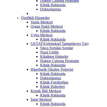
Doktor Çalışma Programı
Klinik Hakkında
Doktorlarımız
Özellikli Hizmetler
Yanık Merkezi
Organ Nakli Merkezi
Klinik Hakkında
Uyku Merkezi
Klinik Hakkında
GETAT(Geleneksel Tamamlayıcı Tıp)
Sıkça Sorulan Sorular
Nasıl Gidilir
Klinikten Haberler
Doktor Çalışma Programı
Klinik Hakkında
Hiperbarik Oksijen Tedavisi
Klinik Hakkında
Doktorlarımız
Klinik Fotoğrafları
Klinik Haberleri
Kemik İliği Merkezi
Klinik Hakkında
İnme Merkezi
Klinik Hakkında