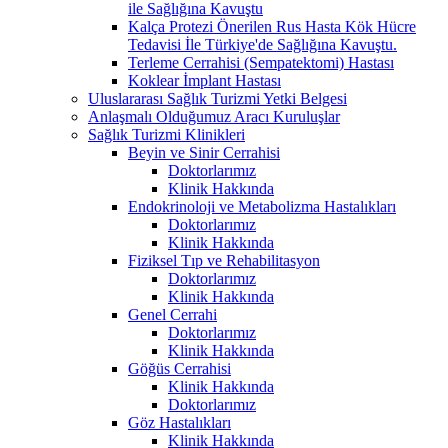
ile Sağlığına Kavuştu
Kalça Protezi Önerilen Rus Hasta Kök Hücre
Tedavisi İle Türkiye'de Sağlığına Kavuştu.
Terleme Cerrahisi (Sempatektomi) Hastası
Koklear İmplant Hastası
Uluslararası Sağlık Turizmi Yetki Belgesi
Anlaşmalı Olduğumuz Aracı Kuruluşlar
Sağlık Turizmi Klinikleri
Beyin ve Sinir Cerrahisi
Doktorlarımız
Klinik Hakkında
Endokrinoloji ve Metabolizma Hastalıkları
Doktorlarımız
Klinik Hakkında
Fiziksel Tıp ve Rehabilitasyon
Doktorlarımız
Klinik Hakkında
Genel Cerrahi
Doktorlarımız
Klinik Hakkında
Göğüs Cerrahisi
Klinik Hakkında
Doktorlarımız
Göz Hastalıkları
Klinik Hakkında