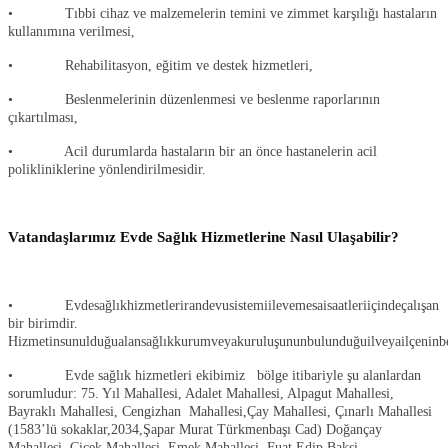
• Tıbbi cihaz ve malzemelerin temini ve zimmet karşılığı hastaların
kullanımına verilmesi,
• Rehabilitasyon, eğitim ve destek hizmetleri,
• Beslenmelerinin düzenlenmesi ve beslenme raporlarının
çıkartılması,
• Acil durumlarda hastaların bir an önce hastanelerin acil
polikliniklerine yönlendirilmesidir.
Vatandaşlarımız Evde Sağlık Hizmetlerine Nasıl Ulaşabilir?
• Evdesağlıkhizmetlerirandevusistemiilevemesaisaatleriiçindeçalışan
bir birimdir.
Hizmetinsunulduğualansağlıkkurumveyakuruluşununbulunduğuilveyailçeninbele
• Evde sağlık hizmetleri ekibimiz bölge itibariyle şu alanlardan
sorumludur: 75. Yıl Mahallesi, Adalet Mahallesi, Alpagut Mahallesi,
Bayraklı Mahallesi, Cengizhan Mahallesi,Çay Mahallesi, Çınarlı Mahallesi
(1583’lü sokaklar,2034,Şapar Murat Türkmenbaşı Cad) Doğançay
Mahallesi, Çiçek Mahallesi, Emek Mahallesi, Fuat Edip Baksi