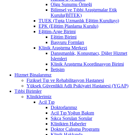
Olgu Sunumu Örneği
Bilimsel ve Tıbbi Araştırmalar Etik
Kurulu(BİTEK)
TUEK (Tıpta Uzmanlık Eğitim Kurultayı)
EPK (Eğitim Planlama Kurulu)
Eğitim-Arge Birimi
Eğitim Birimi
Başvuru Formları
Klinik Araştırma Merkezi
Danışmanlık, Konuşmacı, Diğer Hizmet
İşlemleri
Klinik Araştırma Koordinasyon Birimi
İletişim
Hizmet Binalarımız
Fiziksel Tıp ve Rehabilitasyon Hastanesi
Yüksek Güvenlikli Adli Psikiyatri Hastanesi (YGAP)
Tıbbi Birimler
Kliniklerimiz
Acil Tıp
Doktorlarımız
Acil Tıp Yoğun Bakım
Sıkça Sorulan Sorular
Klinikten Haberler
Doktor Çalışma Programı
Klinik Hakkında