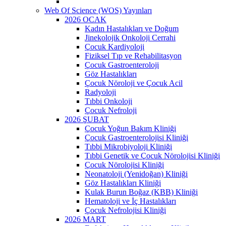
Web Of Science (WOS) Yayınları
2026 OCAK
Kadın Hastalıkları ve Doğum
Jinekolojik Onkoloji Cerrahi
Çocuk Kardiyoloji
Fiziksel Tıp ve Rehabilitasyon
Çocuk Gastroenteroloji
Göz Hastalıkları
Çocuk Nöroloji ve Çocuk Acil
Radyoloji
Tıbbi Onkoloji
Çocuk Nefroloji
2026 ŞUBAT
Çocuk Yoğun Bakım Kliniği
Çocuk Gastroenterolojisi Kliniği
Tıbbi Mikrobiyoloji Kliniği
Tıbbi Genetik ve Çocuk Nörolojisi Kliniği
Çocuk Nörolojisi Kliniği
Neonatoloji (Yenidoğan) Kliniği
Göz Hastalıkları Kliniği
Kulak Burun Boğaz (KBB) Kliniği
Hematoloji ve İç Hastalıkları
Çocuk Nefrolojisi Kliniği
2026 MART