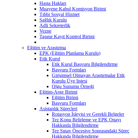
Hasta Hakları
Muayene Kabul Komisyon Birimi
Tıbbi Sosyal Hizmet
Sağlık Kurulu
Adli Sekreterlik
Vezne
Taşınır Kayıt Kontrol Birimi
Eğitim ve Araştırma
EPK (Eğitim Planlama Kurulu)
Etik Kurul
Etik Kurul Başvuru Bilgilendirme
Başvuru Formları
Girişimsel Olmayan Araştırmalar Etik
Kurulu Üye listesi
Olgu Sunumu Örneği
Eğitim-Arge Birimi
Eğitim Birimi
Başvuru Formları
Asistanlık Süreçleri
Rotasyon İşleyişi ve Gerekli Belgeler
Tez Konu Belirleme ve EPK Onayı
Hakkında Bilgilendirme
Tez Sınav Öncesive Sonrasındaki Süreç
Hakkında Bilgilendirme