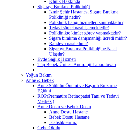
Klinik Hakkında
Sigarayı Bırakma Polikliniği
İzmir Şehir Hastanesi Sigara Bırakma
Polikliniği nedir?
Poliklinik hangi hizmetleri sunmaktadır?
Tedavi süreci nasıl işlemektedir?
Poliklinikte kimler görev yapmaktadır?
Sigara bırakma danışmanlığı ücretli midir?
Randevu nasıl alınır?
Sigarayı Bırakma Polikliniğine Nasıl
Ulaşılır?
Evde Sağlık Hizmeti
Tüp Bebek Ünitesi Androloji Laboratuvarı
Yoğun Bakım
Anne & Bebek
Anne Sütünün Önemi ve Başarılı Emzirme
Eğitimi
ROP(Prematüre Retinopatisi Tanı ve Tedavi
Merkezi)
Anne Dostu ve Bebek Dostu
Anne Dostu Hastane
Bebek Dostu Hastane
İstatistiklerimiz
Gebe Okulu