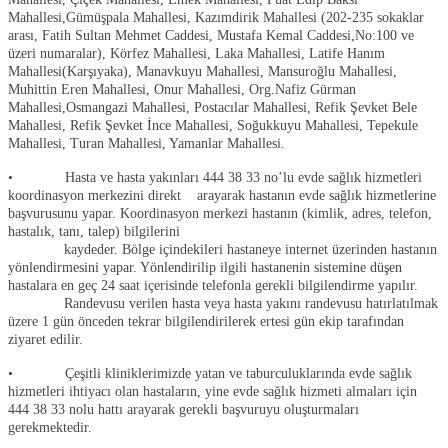
Mahallesi,Gümüşpala Mahallesi, Kazımdirik Mahallesi (202-235 sokaklar
arası, Fatih Sultan Mehmet Caddesi, Mustafa Kemal Caddesi,No:100 ve
üzeri numaralar), Körfez Mahallesi, Laka Mahallesi, Latife Hanım
Mahallesi(Karşıyaka), Manavkuyu Mahallesi, Mansuroğlu Mahallesi,
Muhittin Eren Mahallesi, Onur Mahallesi, Org.Nafiz Gürman
Mahallesi,Osmangazi Mahallesi, Postacılar Mahallesi, Refik Şevket Bele
Mahallesi, Refik Şevket İnce Mahallesi, Soğukkuyu Mahallesi, Tepekule
Mahallesi, Turan Mahallesi, Yamanlar Mahallesi.
• Hasta ve hasta yakınları 444 38 33 no’lu evde sağlık hizmetleri
koordinasyon merkezini direkt arayarak hastanın evde sağlık hizmetlerine
başvurusunu yapar. Koordinasyon merkezi hastanın (kimlik, adres, telefon,
hastalık, tanı, talep) bilgilerini
kaydeder. Bölge içindekileri hastaneye internet üzerinden hastanın
yönlendirmesini yapar. Yönlendirilip ilgili hastanenin sistemine düşen
hastalara en geç 24 saat içerisinde telefonla gerekli bilgilendirme yapılır.
Randevusu verilen hasta veya hasta yakını randevusu hatırlatılmak
üzere 1 gün önceden tekrar bilgilendirilerek ertesi gün ekip tarafından
ziyaret edilir.
• Çeşitli kliniklerimizde yatan ve taburculuklarında evde sağlık
hizmetleri ihtiyacı olan hastaların, yine evde sağlık hizmeti almaları için
444 38 33 nolu hattı arayarak gerekli başvuruyu oluşturmaları
gerekmektedir.