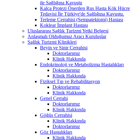
ile Sağlığına Kavuştu
Kalça Protezi Önerilen Rus Hasta Kök Hücre
Tedavisi İle Türkiye'de Sağlığına Kavuştu.
Terleme Cerrahisi (Sempatektomi) Hastası
Koklear İmplant Hastası
Uluslararası Sağlık Turizmi Yetki Belgesi
Anlaşmalı Olduğumuz Aracı Kuruluşlar
Sağlık Turizmi Klinikleri
Beyin ve Sinir Cerrahisi
Doktorlarımız
Klinik Hakkında
Endokrinoloji ve Metabolizma Hastalıkları
Doktorlarımız
Klinik Hakkında
Fiziksel Tıp ve Rehabilitasyon
Doktorlarımız
Klinik Hakkında
Genel Cerrahi
Doktorlarımız
Klinik Hakkında
Göğüs Cerrahisi
Klinik Hakkında
Doktorlarımız
Göz Hastalıkları
Klinik Hakkında