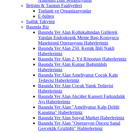
Anabilim Dalı Sempozyumu
İletişim & Tanıtım Faaliyetleri
Toplantı ve Organizasyonlar
E-bülten
Sağlık Takvimi
Basında Biz
Basında Yer Alan Koltukaltından Girilerek
Yapılan Endoskopik Meme Başı Koruyucu
Masektomi Operasyonu Haberlerimiz
Basında Yer Alan 250. Kemik İliği Nakli
Haberlerimiz
Basında Yer Alan 2. Yıl Röportajı Haberlerimiz
Basında Yer Alan Kumar Bağımlılığı
Haberlerimiz
Basında Yer Alan Ameliyatsız Çocuk Kalp
Tedavisi Haberlerimiz
Basında Yer Alan Çocuk Yanık Tedavisi
Haberlerimiz
Basında Yer Alan Akciğer Kanseri Farkındalık
Ayı Haberlerimiz
Basında Yer Alan "Ameliyatsız Kalp Deliği
Kapatma" Haberlerimiz
Basında Yer Alan Sosyal Market Haberlerimiz
Basında Yer Alan "Operasyon Öncesi Sanal
Gerçeklik Gözlüğü" Hablerlerimiz