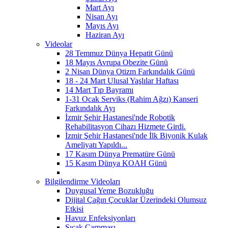
Mart Ayı
Nisan Ayı
Mayıs Ayı
Haziran Ayı
Videolar
28 Temmuz Dünya Hepatit Günü
18 Mayıs Avrupa Obezite Günü
2 Nisan Dünya Otizm Farkındalık Günü
18 - 24 Mart Ulusal Yaşlılar Haftası
14 Mart Tıp Bayramı
1-31 Ocak Serviks (Rahim Ağzı) Kanseri
Farkındalık Ayı
İzmir Şehir Hastanesi'nde Robotik
Rehabilitasyon Cihazı Hizmete Girdi.
İzmir Şehir Hastanesi'nde İlk Biyonik Kulak
Ameliyatı Yapıldı...
17 Kasım Dünya Prematüre Günü
15 Kasım Dünya KOAH Günü
Bilgilendirme Videoları
Duygusal Yeme Bozukluğu
Dijital Çağın Çocuklar Üzerindeki Olumsuz
Etkisi
Havuz Enfeksiyonları
Sıcak Çarpması