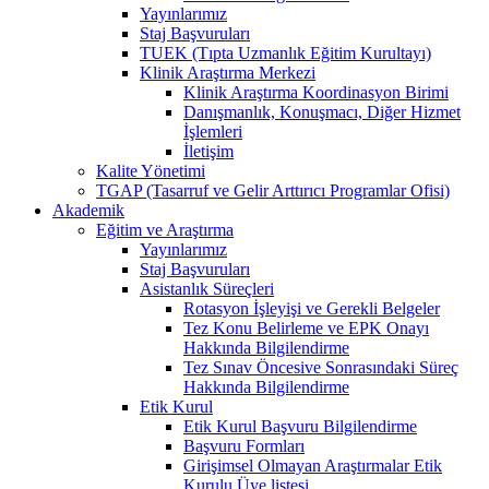
Yayınlarımız
Staj Başvuruları
TUEK (Tıpta Uzmanlık Eğitim Kurultayı)
Klinik Araştırma Merkezi
Klinik Araştırma Koordinasyon Birimi
Danışmanlık, Konuşmacı, Diğer Hizmet
İşlemleri
İletişim
Kalite Yönetimi
TGAP (Tasarruf ve Gelir Arttırıcı Programlar Ofisi)
Akademik
Eğitim ve Araştırma
Yayınlarımız
Staj Başvuruları
Asistanlık Süreçleri
Rotasyon İşleyişi ve Gerekli Belgeler
Tez Konu Belirleme ve EPK Onayı
Hakkında Bilgilendirme
Tez Sınav Öncesive Sonrasındaki Süreç
Hakkında Bilgilendirme
Etik Kurul
Etik Kurul Başvuru Bilgilendirme
Başvuru Formları
Girişimsel Olmayan Araştırmalar Etik
Kurulu Üye listesi