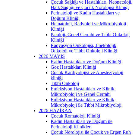
Çocuk Sağlığı ve Hastalıkları, Neonatoloji,
Halk Sağlığı ve Çocuk Nörolojisi Kliniği
Perinatoloji ve Kadın Hastalıkları ve
Doğum Kliniği
Hematoloji, Radyoloji ve Mikrobiyoloji
Kliniği
Patoloji, Genel Cerrahi ve Tıbbi Onkoloji
Kliniği
Radyasyon Onkolojisi, Jinekolojik
Onkoloji ve Tıbbi Onkoloji Kliniği
2026 MAYIS
Kadın Hastalıkları ve Doğum Kliniği
Göz Hastalıkları Kliniği
Çocuk Kardiyolojisi ve Anesteziyoloji
kliniği
Tıbbi Onkoloji
Enfeksiyon Hastalıkları ve Klinik
Mikrobiyoloji ve Genel Cerrahi
Enfeksiyon Hastalıkları ve Klinik
Mikrobiyoloji ile Tıbbi Mikrobiyoloji
2026 HAZİRAN
Çocuk Romatoloji Kliniği
Kadın Hastalıkları ve Doğum ile
Perinatoloji Klinikleri
Çocuk Nörolojisi ile Çocuk ve Ergen Ruh