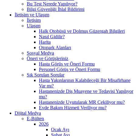
Bu Test Nerede Yapılıyor?
Bilgi Güvenliği İhlal Bildirimi
İletişim ve Ulaşım
İletişim
Ulaşım
Halk Otobüsü ve Dolmuş Güzergah Bilgileri
Nasıl Gidilir?
Harita
Otopark Alanları
Sosyal Medya
Öneri ve Görüşleriniz
Hasta Görüş ve Öneri Formu
Personel Görüş ve Öneri Formu
Sık Sorulan Sorular
Hasta Yakınlarının Kalabileceği Bir Misafirhane
Var mı?
Hastanenizde Diş Muayene ve Tedavisi Yapılıyor
mu?
Hastanenizde Uyutularak MR Çekiliyor mu?
Evde Bakım Hizmeti Veriliyor mu?
Dijital Medya
E-Bülten
2026
Ocak Ayı
Şubat Ayı