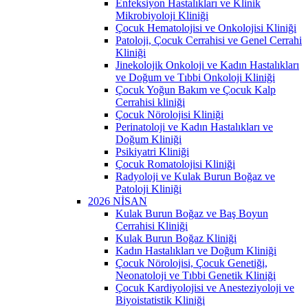
Enfeksiyon Hastalıkları ve Klinik
Mikrobiyoloji Kliniği
Çocuk Hematolojisi ve Onkolojisi Kliniği
Patoloji, Çocuk Cerrahisi ve Genel Cerrahi
Kliniği
Jinekolojik Onkoloji ve Kadın Hastalıkları
ve Doğum ve Tıbbi Onkoloji Kliniği
Çocuk Yoğun Bakım ve Çocuk Kalp
Cerrahisi kliniği
Çocuk Nörolojisi Kliniği
Perinatoloji ve Kadın Hastalıkları ve
Doğum Kliniği
Psikiyatri Kliniği
Çocuk Romatolojisi Kliniği
Radyoloji ve Kulak Burun Boğaz ve
Patoloji Kliniği
2026 NİSAN
Kulak Burun Boğaz ve Baş Boyun
Cerrahisi Kliniği
Kulak Burun Boğaz Kliniği
Kadın Hastalıkları ve Doğum Kliniği
Çocuk Nörolojisi, Çocuk Genetiği,
Neonatoloji ve Tıbbi Genetik Kliniği
Çocuk Kardiyolojisi ve Anesteziyoloji ve
Biyoistatistik Kliniği