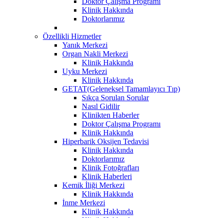
Doktor Çalışma Programı
Klinik Hakkında
Doktorlarımız
Özellikli Hizmetler
Yanık Merkezi
Organ Nakli Merkezi
Klinik Hakkında
Uyku Merkezi
Klinik Hakkında
GETAT(Geleneksel Tamamlayıcı Tıp)
Sıkça Sorulan Sorular
Nasıl Gidilir
Klinikten Haberler
Doktor Çalışma Programı
Klinik Hakkında
Hiperbarik Oksijen Tedavisi
Klinik Hakkında
Doktorlarımız
Klinik Fotoğrafları
Klinik Haberleri
Kemik İliği Merkezi
Klinik Hakkında
İnme Merkezi
Klinik Hakkında