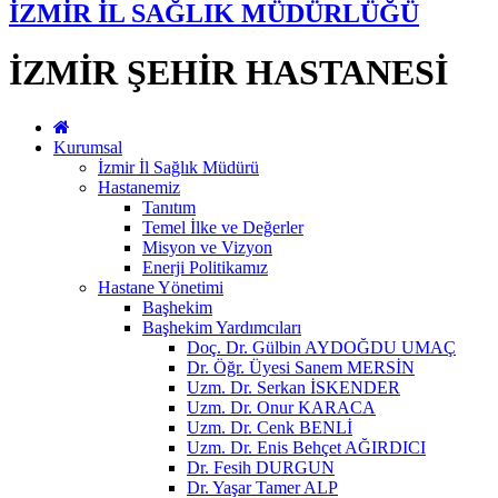
İZMİR İL SAĞLIK MÜDÜRLÜĞÜ
İZMİR ŞEHİR HASTANESİ
Kurumsal
İzmir İl Sağlık Müdürü
Hastanemiz
Tanıtım
Temel İlke ve Değerler
Misyon ve Vizyon
Enerji Politikamız
Hastane Yönetimi
Başhekim
Başhekim Yardımcıları
Doç. Dr. Gülbin AYDOĞDU UMAÇ
Dr. Öğr. Üyesi Sanem MERSİN
Uzm. Dr. Serkan İSKENDER
Uzm. Dr. Onur KARACA
Uzm. Dr. Cenk BENLİ
Uzm. Dr. Enis Behçet AĞIRDICI
Dr. Fesih DURGUN
Dr. Yaşar Tamer ALP