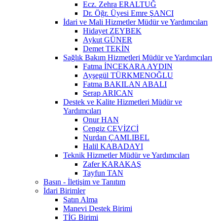
Ecz. Zehra ERALTUĞ
Dr. Öğr. Üyesi Emre ŞANCI
İdari ve Mali Hizmetler Müdür ve Yardımcıları
Hidayet ZEYBEK
Aykut GÜNER
Demet TEKİN
Sağlık Bakım Hizmetleri Müdür ve Yardımcıları
Fatma İNCEKARA AYDIN
Ayşegül TÜRKMENOĞLU
Fatma BAKILAN ABALI
Serap ARICAN
Destek ve Kalite Hizmetleri Müdür ve
Yardımcıları
Onur HAN
Cengiz CEVİZCİ
Nurdan ÇAMLIBEL
Halil KABADAYI
Teknik Hizmetler Müdür ve Yardımcıları
Zafer KARAKAŞ
Tayfun TAN
Basın - İletişim ve Tanıtım
İdari Birimler
Satın Alma
Manevi Destek Birimi
TİG Birimi