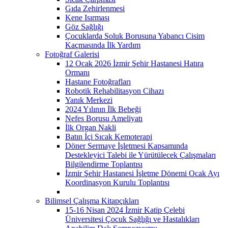
Gıda Zehirlenmesi
Kene Isırması
Göz Sağlığı
Çocuklarda Soluk Borusuna Yabancı Cisim
Kaçmasında İlk Yardım
Fotoğraf Galerisi
12 Ocak 2026 İzmir Şehir Hastanesi Hatıra
Ormanı
Hastane Fotoğrafları
Robotik Rehabilitasyon Cihazı
Yanık Merkezi
2024 Yılının İlk Bebeği
Nefes Borusu Ameliyatı
İlk Organ Nakli
Batın İçi Sıcak Kemoterapi
Döner Sermaye İşletmesi Kapsamında
Destekleyici Talebi ile Yürütülecek Çalışmaları
Bilgilendirme Toplantısı
İzmir Şehir Hastanesi İşletme Dönemi Ocak Ayı
Koordinasyon Kurulu Toplantısı
Bilimsel Çalışma Kitapçıkları
15-16 Nisan 2024 İzmir Katip Çelebi
Üniversitesi Çocuk Sağlığı ve Hastalıkları