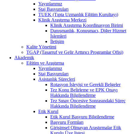
Yayınlarımız
Staj Başvuruları
TUEK (Tıpta Uzmanlık Eğitim Kurultayı)
Klinik Araştırma Merkezi
Klinik Araştırma Koordinasyon Birimi
Danışmanlık, Konuşmacı, Diğer Hizmet
İşlemleri
İletişim
Kalite Yönetimi
TGAP (Tasarruf ve Gelir Arttırıcı Programlar Ofisi)
Akademik
Eğitim ve Araştırma
Yayınlarımız
Staj Başvuruları
Asistanlık Süreçleri
Rotasyon İşleyişi ve Gerekli Belgeler
Tez Konu Belirleme ve EPK Onayı
Hakkında Bilgilendirme
Tez Sınav Öncesive Sonrasındaki Süreç
Hakkında Bilgilendirme
Etik Kurul
Etik Kurul Başvuru Bilgilendirme
Başvuru Formları
Girişimsel Olmayan Araştırmalar Etik
Kurulu Üye listesi