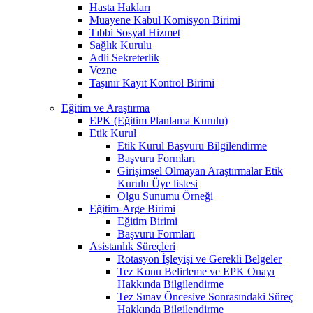
Hasta Hakları
Muayene Kabul Komisyon Birimi
Tıbbi Sosyal Hizmet
Sağlık Kurulu
Adli Sekreterlik
Vezne
Taşınır Kayıt Kontrol Birimi
Eğitim ve Araştırma
EPK (Eğitim Planlama Kurulu)
Etik Kurul
Etik Kurul Başvuru Bilgilendirme
Başvuru Formları
Girişimsel Olmayan Araştırmalar Etik
Kurulu Üye listesi
Olgu Sunumu Örneği
Eğitim-Arge Birimi
Eğitim Birimi
Başvuru Formları
Asistanlık Süreçleri
Rotasyon İşleyişi ve Gerekli Belgeler
Tez Konu Belirleme ve EPK Onayı
Hakkında Bilgilendirme
Tez Sınav Öncesive Sonrasındaki Süreç
Hakkında Bilgilendirme