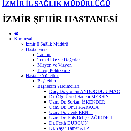
İZMİR İL SAĞLIK MÜDÜRLÜĞÜ
İZMİR ŞEHİR HASTANESİ
Kurumsal
İzmir İl Sağlık Müdürü
Hastanemiz
Tanıtım
Temel İlke ve Değerler
Misyon ve Vizyon
Enerji Politikamız
Hastane Yönetimi
Başhekim
Başhekim Yardımcıları
Doç. Dr. Gülbin AYDOĞDU UMAÇ
Dr. Öğr. Üyesi Sanem MERSİN
Uzm. Dr. Serkan İSKENDER
Uzm. Dr. Onur KARACA
Uzm. Dr. Cenk BENLİ
Uzm. Dr. Enis Behçet AĞIRDICI
Dr. Fesih DURGUN
Dr. Yaşar Tamer ALP