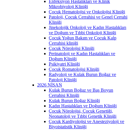
Enfeksiyon Hastalıkları ve Klinik
Mikrobiyoloji Kliniği
Çocuk Hematolojisi ve Onkolojisi Kliniği
Patoloji, Çocuk Cerrahisi ve Genel Cerrahi
Kliniği
Jinekolojik Onkoloji ve Kadın Hastalıkları
ve Doğum ve Tıbbi Onkoloji Kliniği
Çocuk Yoğun Bakım ve Çocuk Kalp
Cerrahisi kliniği
Çocuk Nörolojisi Kliniği
Perinatoloji ve Kadın Hastalıkları ve
Doğum Kliniği
Psikiyatri Kliniği
Çocuk Romatolojisi Kliniği
Radyoloji ve Kulak Burun Boğaz ve
Patoloji Kliniği
2026 NİSAN
Kulak Burun Boğaz ve Baş Boyun
Cerrahisi Kliniği
Kulak Burun Boğaz Kliniği
Kadın Hastalıkları ve Doğum Kliniği
Çocuk Nörolojisi, Çocuk Genetiği,
Neonatoloji ve Tıbbi Genetik Kliniği
Çocuk Kardiyolojisi ve Anesteziyoloji ve
Biyoistatistik Kliniği