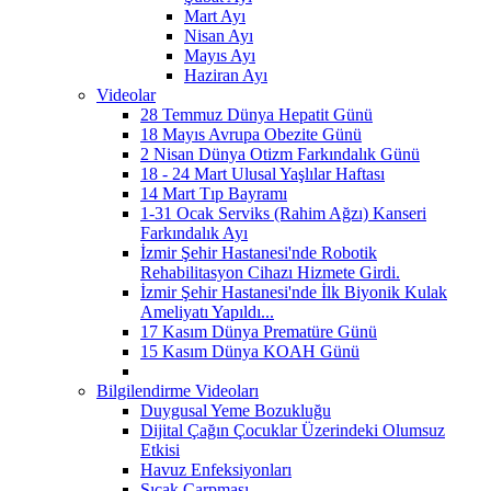
Mart Ayı
Nisan Ayı
Mayıs Ayı
Haziran Ayı
Videolar
28 Temmuz Dünya Hepatit Günü
18 Mayıs Avrupa Obezite Günü
2 Nisan Dünya Otizm Farkındalık Günü
18 - 24 Mart Ulusal Yaşlılar Haftası
14 Mart Tıp Bayramı
1-31 Ocak Serviks (Rahim Ağzı) Kanseri
Farkındalık Ayı
İzmir Şehir Hastanesi'nde Robotik
Rehabilitasyon Cihazı Hizmete Girdi.
İzmir Şehir Hastanesi'nde İlk Biyonik Kulak
Ameliyatı Yapıldı...
17 Kasım Dünya Prematüre Günü
15 Kasım Dünya KOAH Günü
Bilgilendirme Videoları
Duygusal Yeme Bozukluğu
Dijital Çağın Çocuklar Üzerindeki Olumsuz
Etkisi
Havuz Enfeksiyonları
Sıcak Çarpması