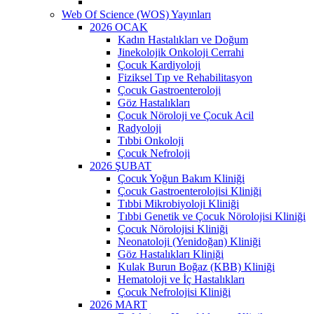
Web Of Science (WOS) Yayınları
2026 OCAK
Kadın Hastalıkları ve Doğum
Jinekolojik Onkoloji Cerrahi
Çocuk Kardiyoloji
Fiziksel Tıp ve Rehabilitasyon
Çocuk Gastroenteroloji
Göz Hastalıkları
Çocuk Nöroloji ve Çocuk Acil
Radyoloji
Tıbbi Onkoloji
Çocuk Nefroloji
2026 ŞUBAT
Çocuk Yoğun Bakım Kliniği
Çocuk Gastroenterolojisi Kliniği
Tıbbi Mikrobiyoloji Kliniği
Tıbbi Genetik ve Çocuk Nörolojisi Kliniği
Çocuk Nörolojisi Kliniği
Neonatoloji (Yenidoğan) Kliniği
Göz Hastalıkları Kliniği
Kulak Burun Boğaz (KBB) Kliniği
Hematoloji ve İç Hastalıkları
Çocuk Nefrolojisi Kliniği
2026 MART