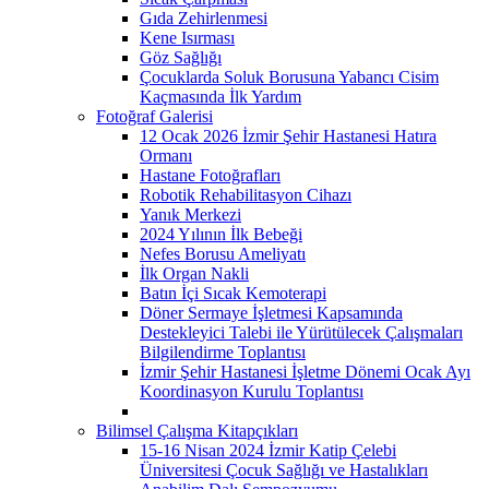
Gıda Zehirlenmesi
Kene Isırması
Göz Sağlığı
Çocuklarda Soluk Borusuna Yabancı Cisim
Kaçmasında İlk Yardım
Fotoğraf Galerisi
12 Ocak 2026 İzmir Şehir Hastanesi Hatıra
Ormanı
Hastane Fotoğrafları
Robotik Rehabilitasyon Cihazı
Yanık Merkezi
2024 Yılının İlk Bebeği
Nefes Borusu Ameliyatı
İlk Organ Nakli
Batın İçi Sıcak Kemoterapi
Döner Sermaye İşletmesi Kapsamında
Destekleyici Talebi ile Yürütülecek Çalışmaları
Bilgilendirme Toplantısı
İzmir Şehir Hastanesi İşletme Dönemi Ocak Ayı
Koordinasyon Kurulu Toplantısı
Bilimsel Çalışma Kitapçıkları
15-16 Nisan 2024 İzmir Katip Çelebi
Üniversitesi Çocuk Sağlığı ve Hastalıkları