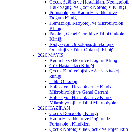
Çocuk Sağlığı ve Hastalıkları, Neonatoloji,
Halk Sağlığı ve Çocuk Nörolojisi Kliniği
Perinatoloji ve Kadın Hastalıkları ve
Doğum Kliniği
Hematoloji, Radyoloji ve Mikrobiyoloji
Kliniği
Patoloji, Genel Cerrahi ve Tıbbi Onkoloji
Kliniği
Radyasyon Onkolojisi, Jinekolojik
Onkoloji ve Tıbbi Onkoloji Kliniği
2026 MAYIS
Kadın Hastalıkları ve Doğum Kliniği
Göz Hastalıkları Kliniği
Çocuk Kardiyolojisi ve Anesteziyoloji
kliniği
Tıbbi Onkoloji
Enfeksiyon Hastalıkları ve Klinik
Mikrobiyoloji ve Genel Cerrahi
Enfeksiyon Hastalıkları ve Klinik
Mikrobiyoloji ile Tıbbi Mikrobiyoloji
2026 HAZİRAN
Çocuk Romatoloji Kliniği
Kadın Hastalıkları ve Doğum ile
Perinatoloji Klinikleri
Çocuk Nörolojisi ile Çocuk ve Ergen Ruh