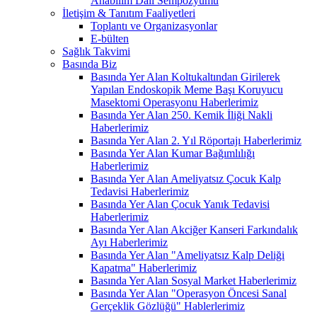
Anabilim Dalı Sempozyumu
İletişim & Tanıtım Faaliyetleri
Toplantı ve Organizasyonlar
E-bülten
Sağlık Takvimi
Basında Biz
Basında Yer Alan Koltukaltından Girilerek
Yapılan Endoskopik Meme Başı Koruyucu
Masektomi Operasyonu Haberlerimiz
Basında Yer Alan 250. Kemik İliği Nakli
Haberlerimiz
Basında Yer Alan 2. Yıl Röportajı Haberlerimiz
Basında Yer Alan Kumar Bağımlılığı
Haberlerimiz
Basında Yer Alan Ameliyatsız Çocuk Kalp
Tedavisi Haberlerimiz
Basında Yer Alan Çocuk Yanık Tedavisi
Haberlerimiz
Basında Yer Alan Akciğer Kanseri Farkındalık
Ayı Haberlerimiz
Basında Yer Alan "Ameliyatsız Kalp Deliği
Kapatma" Haberlerimiz
Basında Yer Alan Sosyal Market Haberlerimiz
Basında Yer Alan "Operasyon Öncesi Sanal
Gerçeklik Gözlüğü" Hablerlerimiz