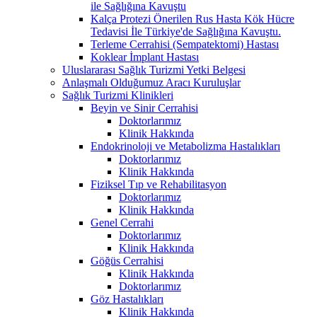
ile Sağlığına Kavuştu
Kalça Protezi Önerilen Rus Hasta Kök Hücre
Tedavisi İle Türkiye'de Sağlığına Kavuştu.
Terleme Cerrahisi (Sempatektomi) Hastası
Koklear İmplant Hastası
Uluslararası Sağlık Turizmi Yetki Belgesi
Anlaşmalı Olduğumuz Aracı Kuruluşlar
Sağlık Turizmi Klinikleri
Beyin ve Sinir Cerrahisi
Doktorlarımız
Klinik Hakkında
Endokrinoloji ve Metabolizma Hastalıkları
Doktorlarımız
Klinik Hakkında
Fiziksel Tıp ve Rehabilitasyon
Doktorlarımız
Klinik Hakkında
Genel Cerrahi
Doktorlarımız
Klinik Hakkında
Göğüs Cerrahisi
Klinik Hakkında
Doktorlarımız
Göz Hastalıkları
Klinik Hakkında