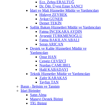
Ecz. Zehra ERALTUĞ
Dr. Öğr. Üyesi Emre ŞANCI
İdari ve Mali Hizmetler Müdür ve Yardımcıları
Hidayet ZEYBEK
Aykut GÜNER
Demet TEKİN
Sağlık Bakım Hizmetleri Müdür ve Yardımcıları
Fatma İNCEKARA AYDIN
Ayşegül TÜRKMENOĞLU
Fatma BAKILAN ABALI
Serap ARICAN
Destek ve Kalite Hizmetleri Müdür ve
Yardımcıları
Onur HAN
Cengiz CEVİZCİ
Nurdan ÇAMLIBEL
Halil KABADAYI
Teknik Hizmetler Müdür ve Yardımcıları
Zafer KARAKAŞ
Tayfun TAN
Basın - İletişim ve Tanıtım
İdari Birimler
Satın Alma
Manevi Destek Birimi
TİG Birimi