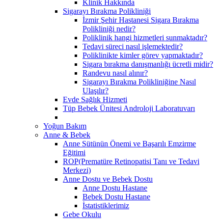
Klinik Hakkında
Sigarayı Bırakma Polikliniği
İzmir Şehir Hastanesi Sigara Bırakma
Polikliniği nedir?
Poliklinik hangi hizmetleri sunmaktadır?
Tedavi süreci nasıl işlemektedir?
Poliklinikte kimler görev yapmaktadır?
Sigara bırakma danışmanlığı ücretli midir?
Randevu nasıl alınır?
Sigarayı Bırakma Polikliniğine Nasıl
Ulaşılır?
Evde Sağlık Hizmeti
Tüp Bebek Ünitesi Androloji Laboratuvarı
Yoğun Bakım
Anne & Bebek
Anne Sütünün Önemi ve Başarılı Emzirme
Eğitimi
ROP(Prematüre Retinopatisi Tanı ve Tedavi
Merkezi)
Anne Dostu ve Bebek Dostu
Anne Dostu Hastane
Bebek Dostu Hastane
İstatistiklerimiz
Gebe Okulu