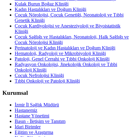
Kulak Burun Boğaz Kliniği
Kadın Hastalıkları ve Doğum Kliniği
Çocuk Nörolojisi, Çocuk Genetiği, Neonatoloji ve Tıbbi
Genetik Kliniği
Çocuk Kardiyolojisi ve Anesteziyoloji ve Biyoistatistik
Kliniği
Çocuk Sağlığı ve Hastalıkları, Neonatoloji, Halk Sağlığı ve
Çocuk Nörolojisi Kliniği
Perinatoloji ve Kadın Hastalıkları ve Doğum Kliniği
Hematoloji, Radyoloji ve Mikrobiyoloji Kliniği
Patoloji, Genel Cerrahi ve Tıbbi Onkoloji Kliniği
Radyasyon Onkolojisi, Jinekolojik Onkoloji ve Tıbbi
Onkoloji Kliniği
Çocuk Nefrolojisi Kliniği
Tıbbi Onkoloji ve Patoloji Kliniği
Kurumsal
İzmir İl Sağlık Müdürü
Hastanemiz
Hastane Yönetimi
Basın - İletişim ve Tanıtım
İdari Birimler
Eğitim ve Araştırma