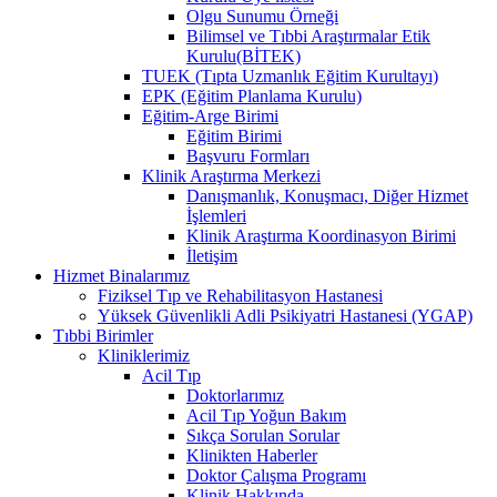
Olgu Sunumu Örneği
Bilimsel ve Tıbbi Araştırmalar Etik
Kurulu(BİTEK)
TUEK (Tıpta Uzmanlık Eğitim Kurultayı)
EPK (Eğitim Planlama Kurulu)
Eğitim-Arge Birimi
Eğitim Birimi
Başvuru Formları
Klinik Araştırma Merkezi
Danışmanlık, Konuşmacı, Diğer Hizmet
İşlemleri
Klinik Araştırma Koordinasyon Birimi
İletişim
Hizmet Binalarımız
Fiziksel Tıp ve Rehabilitasyon Hastanesi
Yüksek Güvenlikli Adli Psikiyatri Hastanesi (YGAP)
Tıbbi Birimler
Kliniklerimiz
Acil Tıp
Doktorlarımız
Acil Tıp Yoğun Bakım
Sıkça Sorulan Sorular
Klinikten Haberler
Doktor Çalışma Programı
Klinik Hakkında