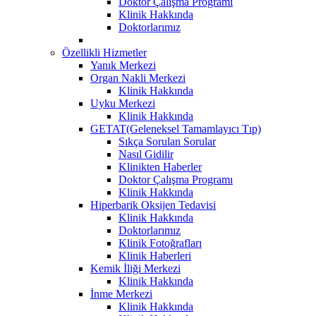
Doktor Çalışma Programı
Klinik Hakkında
Doktorlarımız
Özellikli Hizmetler
Yanık Merkezi
Organ Nakli Merkezi
Klinik Hakkında
Uyku Merkezi
Klinik Hakkında
GETAT(Geleneksel Tamamlayıcı Tıp)
Sıkça Sorulan Sorular
Nasıl Gidilir
Klinikten Haberler
Doktor Çalışma Programı
Klinik Hakkında
Hiperbarik Oksijen Tedavisi
Klinik Hakkında
Doktorlarımız
Klinik Fotoğrafları
Klinik Haberleri
Kemik İliği Merkezi
Klinik Hakkında
İnme Merkezi
Klinik Hakkında