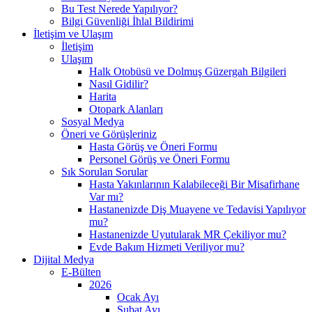
Bu Test Nerede Yapılıyor?
Bilgi Güvenliği İhlal Bildirimi
İletişim ve Ulaşım
İletişim
Ulaşım
Halk Otobüsü ve Dolmuş Güzergah Bilgileri
Nasıl Gidilir?
Harita
Otopark Alanları
Sosyal Medya
Öneri ve Görüşleriniz
Hasta Görüş ve Öneri Formu
Personel Görüş ve Öneri Formu
Sık Sorulan Sorular
Hasta Yakınlarının Kalabileceği Bir Misafirhane
Var mı?
Hastanenizde Diş Muayene ve Tedavisi Yapılıyor
mu?
Hastanenizde Uyutularak MR Çekiliyor mu?
Evde Bakım Hizmeti Veriliyor mu?
Dijital Medya
E-Bülten
2026
Ocak Ayı
Şubat Ayı