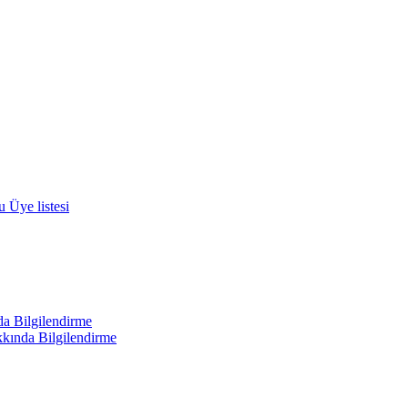
 Üye listesi
a Bilgilendirme
kında Bilgilendirme