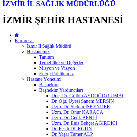
İZMİR İL SAĞLIK MÜDÜRLÜĞÜ
İZMİR ŞEHİR HASTANESİ
Kurumsal
İzmir İl Sağlık Müdürü
Hastanemiz
Tanıtım
Temel İlke ve Değerler
Misyon ve Vizyon
Enerji Politikamız
Hastane Yönetimi
Başhekim
Başhekim Yardımcıları
Doç. Dr. Gülbin AYDOĞDU UMAÇ
Dr. Öğr. Üyesi Sanem MERSİN
Uzm. Dr. Serkan İSKENDER
Uzm. Dr. Onur KARACA
Uzm. Dr. Cenk BENLİ
Uzm. Dr. Enis Behçet AĞIRDICI
Dr. Fesih DURGUN
Dr. Yaşar Tamer ALP