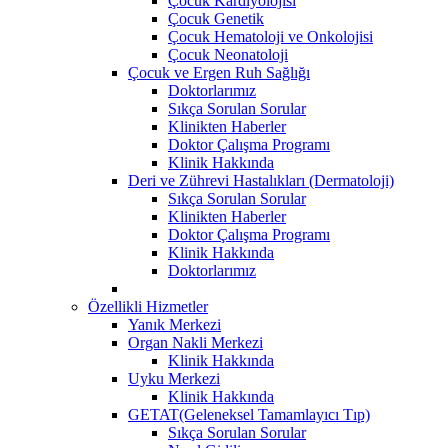
Çocuk Kardiyolojisi
Çocuk Genetik
Çocuk Hematoloji ve Onkolojisi
Çocuk Neonatoloji
Çocuk ve Ergen Ruh Sağlığı
Doktorlarımız
Sıkça Sorulan Sorular
Klinikten Haberler
Doktor Çalışma Programı
Klinik Hakkında
Deri ve Zührevi Hastalıkları (Dermatoloji)
Sıkça Sorulan Sorular
Klinikten Haberler
Doktor Çalışma Programı
Klinik Hakkında
Doktorlarımız
Özellikli Hizmetler
Yanık Merkezi
Organ Nakli Merkezi
Klinik Hakkında
Uyku Merkezi
Klinik Hakkında
GETAT(Geleneksel Tamamlayıcı Tıp)
Sıkça Sorulan Sorular