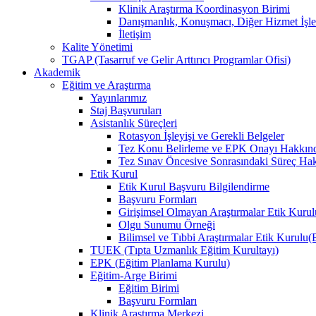
Klinik Araştırma Koordinasyon Birimi
Danışmanlık, Konuşmacı, Diğer Hizmet İşle
İletişim
Kalite Yönetimi
TGAP (Tasarruf ve Gelir Arttırıcı Programlar Ofisi)
Akademik
Eğitim ve Araştırma
Yayınlarımız
Staj Başvuruları
Asistanlık Süreçleri
Rotasyon İşleyişi ve Gerekli Belgeler
Tez Konu Belirleme ve EPK Onayı Hakkınd
Tez Sınav Öncesive Sonrasındaki Süreç Hak
Etik Kurul
Etik Kurul Başvuru Bilgilendirme
Başvuru Formları
Girişimsel Olmayan Araştırmalar Etik Kurulu
Olgu Sunumu Örneği
Bilimsel ve Tıbbi Araştırmalar Etik Kurul
TUEK (Tıpta Uzmanlık Eğitim Kurultayı)
EPK (Eğitim Planlama Kurulu)
Eğitim-Arge Birimi
Eğitim Birimi
Başvuru Formları
Klinik Araştırma Merkezi