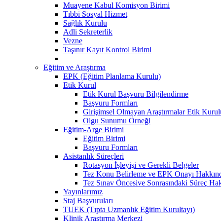
Muayene Kabul Komisyon Birimi
Tıbbi Sosyal Hizmet
Sağlık Kurulu
Adli Sekreterlik
Vezne
Taşınır Kayıt Kontrol Birimi
Eğitim ve Araştırma
EPK (Eğitim Planlama Kurulu)
Etik Kurul
Etik Kurul Başvuru Bilgilendirme
Başvuru Formları
Girişimsel Olmayan Araştırmalar Etik Kurulu
Olgu Sunumu Örneği
Eğitim-Arge Birimi
Eğitim Birimi
Başvuru Formları
Asistanlık Süreçleri
Rotasyon İşleyişi ve Gerekli Belgeler
Tez Konu Belirleme ve EPK Onayı Hakkınd
Tez Sınav Öncesive Sonrasındaki Süreç Hak
Yayınlarımız
Staj Başvuruları
TUEK (Tıpta Uzmanlık Eğitim Kurultayı)
Klinik Araştırma Merkezi