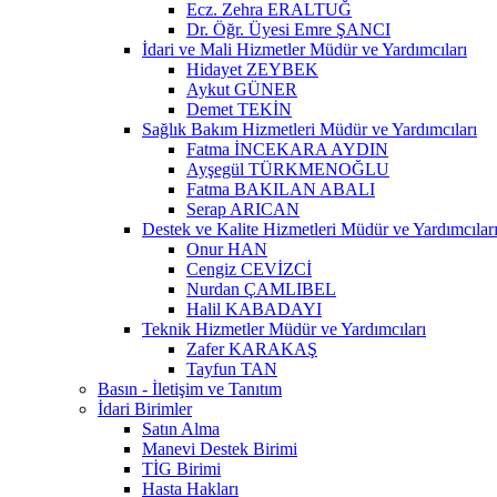
Ecz. Zehra ERALTUĞ
Dr. Öğr. Üyesi Emre ŞANCI
İdari ve Mali Hizmetler Müdür ve Yardımcıları
Hidayet ZEYBEK
Aykut GÜNER
Demet TEKİN
Sağlık Bakım Hizmetleri Müdür ve Yardımcıları
Fatma İNCEKARA AYDIN
Ayşegül TÜRKMENOĞLU
Fatma BAKILAN ABALI
Serap ARICAN
Destek ve Kalite Hizmetleri Müdür ve Yardımcılar
Onur HAN
Cengiz CEVİZCİ
Nurdan ÇAMLIBEL
Halil KABADAYI
Teknik Hizmetler Müdür ve Yardımcıları
Zafer KARAKAŞ
Tayfun TAN
Basın - İletişim ve Tanıtım
İdari Birimler
Satın Alma
Manevi Destek Birimi
TİG Birimi
Hasta Hakları