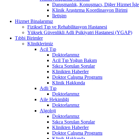
Danışmanlık, Konuşmacı, Diğer Hizmet İşle
Klinik Araştırma Koordinasyon Birimi
İletişim
Hizmet Binalarımız
Fiziksel Tıp ve Rehabilitasyon Hastanesi
Yüksek Güvenlikli Adli Psikiyatri Hastanesi (YGAP)
Tıbbi Birimler
Kliniklerimiz
Acil Tıp
Doktorlarımız
Acil Tıp Yoğun Bakım
Sıkça Sorulan Sorular
Klinikten Haberler
Doktor Çalışma Programı
Klinik Hakkında
Adli Tıp
Doktorlarımız
Aile Hekimliği
Doktorlarımız
Algoloji
Doktorlarımız
Sıkça Sorulan Sorular
Klinikten Haberler
Doktor Çalışma Programı
Klinik Hakkında