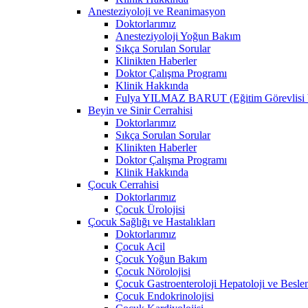
Anesteziyoloji ve Reanimasyon
Doktorlarımız
Anesteziyoloji Yoğun Bakım
Sıkça Sorulan Sorular
Klinikten Haberler
Doktor Çalışma Programı
Klinik Hakkında
Fulya YILMAZ BARUT (Eğitim Görevlisi V
Beyin ve Sinir Cerrahisi
Doktorlarımız
Sıkça Sorulan Sorular
Klinikten Haberler
Doktor Çalışma Programı
Klinik Hakkında
Çocuk Cerrahisi
Doktorlarımız
Çocuk Ürolojisi
Çocuk Sağlığı ve Hastalıkları
Doktorlarımız
Çocuk Acil
Çocuk Yoğun Bakım
Çocuk Nörolojisi
Çocuk Gastroenteroloji Hepatoloji ve Besl
Çocuk Endokrinolojisi