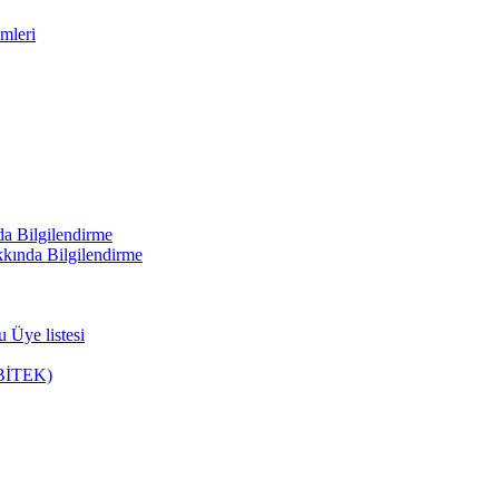
mleri
a Bilgilendirme
kında Bilgilendirme
 Üye listesi
u(BİTEK)