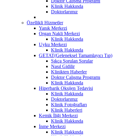
Doktor Çalışma Programı
Klinik Hakkında
Doktorlarımız
Özellikli Hizmetler
Yanık Merkezi
Organ Nakli Merkezi
Klinik Hakkında
Uyku Merkezi
Klinik Hakkında
GETAT(Geleneksel Tamamlayıcı Tıp)
Sıkça Sorulan Sorular
Nasıl Gidilir
Klinikten Haberler
Doktor Çalışma Programı
Klinik Hakkında
Hiperbarik Oksijen Tedavisi
Klinik Hakkında
Doktorlarımız
Klinik Fotoğrafları
Klinik Haberleri
Kemik İliği Merkezi
Klinik Hakkında
İnme Merkezi
Klinik Hakkında