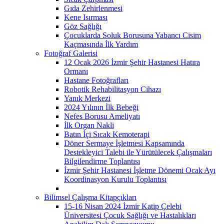
Gıda Zehirlenmesi
Kene Isırması
Göz Sağlığı
Çocuklarda Soluk Borusuna Yabancı Cisim
Kaçmasında İlk Yardım
Fotoğraf Galerisi
12 Ocak 2026 İzmir Şehir Hastanesi Hatıra
Ormanı
Hastane Fotoğrafları
Robotik Rehabilitasyon Cihazı
Yanık Merkezi
2024 Yılının İlk Bebeği
Nefes Borusu Ameliyatı
İlk Organ Nakli
Batın İçi Sıcak Kemoterapi
Döner Sermaye İşletmesi Kapsamında
Destekleyici Talebi ile Yürütülecek Çalışmaları
Bilgilendirme Toplantısı
İzmir Şehir Hastanesi İşletme Dönemi Ocak Ayı
Koordinasyon Kurulu Toplantısı
Bilimsel Çalışma Kitapçıkları
15-16 Nisan 2024 İzmir Katip Çelebi
Üniversitesi Çocuk Sağlığı ve Hastalıkları