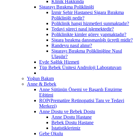
Klinik Hakkında
Sigarayı Bırakma Polikliniği
İzmir Şehir Hastanesi Sigara Bırakma
Polikliniği nedir?
Poliklinik hangi hizmetleri sunmaktadır?
Tedavi süreci nasıl işlemektedir?
Poliklinikte kimler görev yapmaktadır?
Sigara bırakma danışmanlığı ücretli midir?
Randevu nasıl alınır?
Sigarayı Bırakma Polikliniğine Nasıl
Ulaşılır?
Evde Sağlık Hizmeti
Tüp Bebek Ünitesi Androloji Laboratuvarı
Yoğun Bakım
Anne & Bebek
Anne Sütünün Önemi ve Başarılı Emzirme
Eğitimi
ROP(Prematüre Retinopatisi Tanı ve Tedavi
Merkezi)
Anne Dostu ve Bebek Dostu
Anne Dostu Hastane
Bebek Dostu Hastane
İstatistiklerimiz
Gebe Okulu