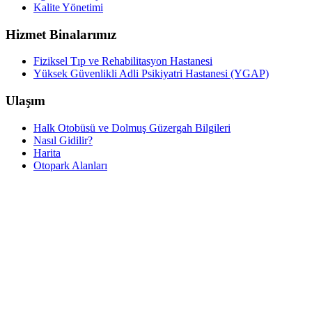
Kalite Yönetimi
Hizmet Binalarımız
Fiziksel Tıp ve Rehabilitasyon Hastanesi
Yüksek Güvenlikli Adli Psikiyatri Hastanesi (YGAP)
Ulaşım
Halk Otobüsü ve Dolmuş Güzergah Bilgileri
Nasıl Gidilir?
Harita
Otopark Alanları