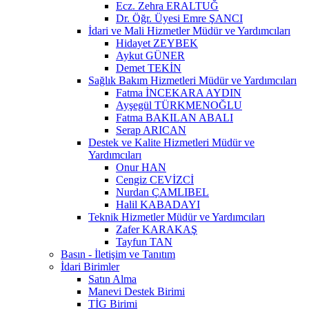
Ecz. Zehra ERALTUĞ
Dr. Öğr. Üyesi Emre ŞANCI
İdari ve Mali Hizmetler Müdür ve Yardımcıları
Hidayet ZEYBEK
Aykut GÜNER
Demet TEKİN
Sağlık Bakım Hizmetleri Müdür ve Yardımcıları
Fatma İNCEKARA AYDIN
Ayşegül TÜRKMENOĞLU
Fatma BAKILAN ABALI
Serap ARICAN
Destek ve Kalite Hizmetleri Müdür ve
Yardımcıları
Onur HAN
Cengiz CEVİZCİ
Nurdan ÇAMLIBEL
Halil KABADAYI
Teknik Hizmetler Müdür ve Yardımcıları
Zafer KARAKAŞ
Tayfun TAN
Basın - İletişim ve Tanıtım
İdari Birimler
Satın Alma
Manevi Destek Birimi
TİG Birimi