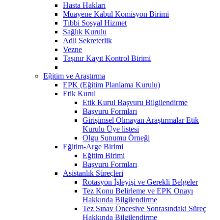
Hasta Hakları
Muayene Kabul Komisyon Birimi
Tıbbi Sosyal Hizmet
Sağlık Kurulu
Adli Sekreterlik
Vezne
Taşınır Kayıt Kontrol Birimi
Eğitim ve Araştırma
EPK (Eğitim Planlama Kurulu)
Etik Kurul
Etik Kurul Başvuru Bilgilendirme
Başvuru Formları
Girişimsel Olmayan Araştırmalar Etik
Kurulu Üye listesi
Olgu Sunumu Örneği
Eğitim-Arge Birimi
Eğitim Birimi
Başvuru Formları
Asistanlık Süreçleri
Rotasyon İşleyişi ve Gerekli Belgeler
Tez Konu Belirleme ve EPK Onayı
Hakkında Bilgilendirme
Tez Sınav Öncesive Sonrasındaki Süreç
Hakkında Bilgilendirme