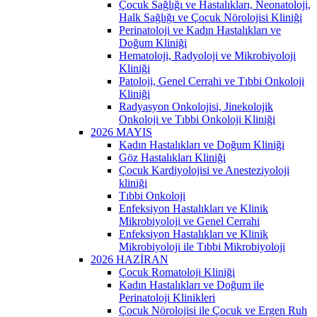
Çocuk Sağlığı ve Hastalıkları, Neonatoloji,
Halk Sağlığı ve Çocuk Nörolojisi Kliniği
Perinatoloji ve Kadın Hastalıkları ve
Doğum Kliniği
Hematoloji, Radyoloji ve Mikrobiyoloji
Kliniği
Patoloji, Genel Cerrahi ve Tıbbi Onkoloji
Kliniği
Radyasyon Onkolojisi, Jinekolojik
Onkoloji ve Tıbbi Onkoloji Kliniği
2026 MAYIS
Kadın Hastalıkları ve Doğum Kliniği
Göz Hastalıkları Kliniği
Çocuk Kardiyolojisi ve Anesteziyoloji
kliniği
Tıbbi Onkoloji
Enfeksiyon Hastalıkları ve Klinik
Mikrobiyoloji ve Genel Cerrahi
Enfeksiyon Hastalıkları ve Klinik
Mikrobiyoloji ile Tıbbi Mikrobiyoloji
2026 HAZİRAN
Çocuk Romatoloji Kliniği
Kadın Hastalıkları ve Doğum ile
Perinatoloji Klinikleri
Çocuk Nörolojisi ile Çocuk ve Ergen Ruh