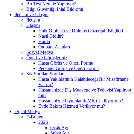
Bu Test Nerede Yapılıyor?
Bilgi Güvenliği İhlal Bildirimi
İletişim ve Ulaşım
İletişim
Ulaşım
Halk Otobüsü ve Dolmuş Güzergah Bilgileri
Nasıl Gidilir?
Harita
Otopark Alanları
Sosyal Medya
Öneri ve Görüşleriniz
Hasta Görüş ve Öneri Formu
Personel Görüş ve Öneri Formu
Sık Sorulan Sorular
Hasta Yakınlarının Kalabileceği Bir Misafirhane
Var mı?
Hastanenizde Diş Muayene ve Tedavisi Yapılıyor
mu?
Hastanenizde Uyutularak MR Çekiliyor mu?
Evde Bakım Hizmeti Veriliyor mu?
Dijital Medya
E-Bülten
2026
Ocak Ayı
Şubat Ayı