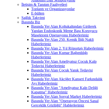
Anabilim Dalı Sempozyumu
İletişim & Tanıtım Faaliyetleri
Toplantı ve Organizasyonlar
E-bülten
Sağlık Takvimi
Basında Biz
Basında Yer Alan Koltukaltından Girilerek
Yapılan Endoskopik Meme Başı Koruyucu
Masektomi Operasyonu Haberlerimiz
Basında Yer Alan 250. Kemik İliği Nakli
Haberlerimiz
Basında Yer Alan 2. Yıl Röportajı Haberlerimiz
Basında Yer Alan Kumar Bağımlılığı
Haberlerimiz
Basında Yer Alan Ameliyatsız Çocuk Kalp
Tedavisi Haberlerimiz
Basında Yer Alan Çocuk Yanık Tedavisi
Haberlerimiz
Basında Yer Alan Akciğer Kanseri Farkındalık
Ayı Haberlerimiz
Basında Yer Alan "Ameliyatsız Kalp Deliği
Kapatma" Haberlerimiz
Basında Yer Alan Sosyal Market Haberlerimiz
Basında Yer Alan "Operasyon Öncesi Sanal
Gerçeklik Gözlüğü" Hablerlerimiz