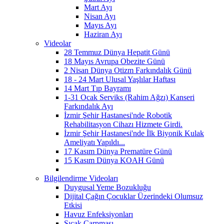
Mart Ayı
Nisan Ayı
Mayıs Ayı
Haziran Ayı
Videolar
28 Temmuz Dünya Hepatit Günü
18 Mayıs Avrupa Obezite Günü
2 Nisan Dünya Otizm Farkındalık Günü
18 - 24 Mart Ulusal Yaşlılar Haftası
14 Mart Tıp Bayramı
1-31 Ocak Serviks (Rahim Ağzı) Kanseri
Farkındalık Ayı
İzmir Şehir Hastanesi'nde Robotik
Rehabilitasyon Cihazı Hizmete Girdi.
İzmir Şehir Hastanesi'nde İlk Biyonik Kulak
Ameliyatı Yapıldı...
17 Kasım Dünya Prematüre Günü
15 Kasım Dünya KOAH Günü
Bilgilendirme Videoları
Duygusal Yeme Bozukluğu
Dijital Çağın Çocuklar Üzerindeki Olumsuz
Etkisi
Havuz Enfeksiyonları
Sıcak Çarpması