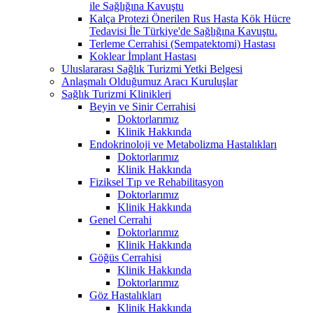
ile Sağlığına Kavuştu
Kalça Protezi Önerilen Rus Hasta Kök Hücre
Tedavisi İle Türkiye'de Sağlığına Kavuştu.
Terleme Cerrahisi (Sempatektomi) Hastası
Koklear İmplant Hastası
Uluslararası Sağlık Turizmi Yetki Belgesi
Anlaşmalı Olduğumuz Aracı Kuruluşlar
Sağlık Turizmi Klinikleri
Beyin ve Sinir Cerrahisi
Doktorlarımız
Klinik Hakkında
Endokrinoloji ve Metabolizma Hastalıkları
Doktorlarımız
Klinik Hakkında
Fiziksel Tıp ve Rehabilitasyon
Doktorlarımız
Klinik Hakkında
Genel Cerrahi
Doktorlarımız
Klinik Hakkında
Göğüs Cerrahisi
Klinik Hakkında
Doktorlarımız
Göz Hastalıkları
Klinik Hakkında