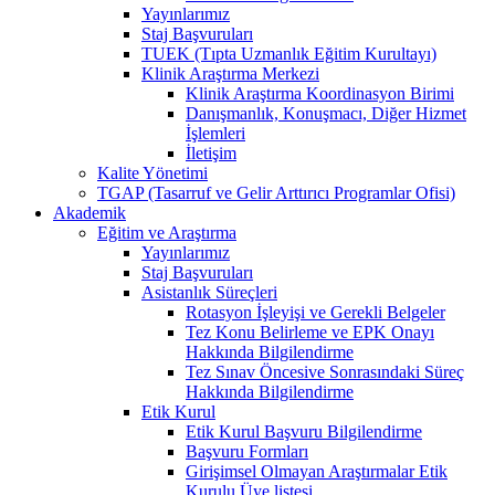
Yayınlarımız
Staj Başvuruları
TUEK (Tıpta Uzmanlık Eğitim Kurultayı)
Klinik Araştırma Merkezi
Klinik Araştırma Koordinasyon Birimi
Danışmanlık, Konuşmacı, Diğer Hizmet
İşlemleri
İletişim
Kalite Yönetimi
TGAP (Tasarruf ve Gelir Arttırıcı Programlar Ofisi)
Akademik
Eğitim ve Araştırma
Yayınlarımız
Staj Başvuruları
Asistanlık Süreçleri
Rotasyon İşleyişi ve Gerekli Belgeler
Tez Konu Belirleme ve EPK Onayı
Hakkında Bilgilendirme
Tez Sınav Öncesive Sonrasındaki Süreç
Hakkında Bilgilendirme
Etik Kurul
Etik Kurul Başvuru Bilgilendirme
Başvuru Formları
Girişimsel Olmayan Araştırmalar Etik
Kurulu Üye listesi