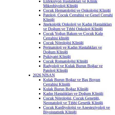
Enfeksiyon Hastalıkları ve Klinik
Mikrobiyoloji Kliniği
Çocuk Hematolojisi ve Onkolojisi Kliniği
Patoloji, Çocuk Cerrahisi ve Genel Cerrahi
Kliniği
Jinekolojik Onkoloji ve Kadın Hastalıkları
ve Doğum ve Tıbbi Onkoloji Kliniği
Çocuk Yoğun Bakım ve Çocuk Kalp
Cerrahisi kliniği
Çocuk Nörolojisi Kliniği
Perinatoloji ve Kadın Hastalıkları ve
Doğum Kliniği
Psikiyatri Kliniği
Çocuk Romatolojisi Kliniği
Radyoloji ve Kulak Burun Boğaz ve
Patoloji Kliniği
2026 NİSAN
Kulak Burun Boğaz ve Baş Boyun
Cerrahisi Kliniği
Kulak Burun Boğaz Kliniği
Kadın Hastalıkları ve Doğum Kliniği
Çocuk Nörolojisi, Çocuk Genetiği,
Neonatoloji ve Tıbbi Genetik Kliniği
Çocuk Kardiyolojisi ve Anesteziyoloji ve
Biyoistatistik Kliniği