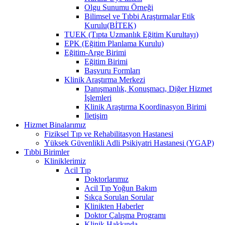
Olgu Sunumu Örneği
Bilimsel ve Tıbbi Araştırmalar Etik
Kurulu(BİTEK)
TUEK (Tıpta Uzmanlık Eğitim Kurultayı)
EPK (Eğitim Planlama Kurulu)
Eğitim-Arge Birimi
Eğitim Birimi
Başvuru Formları
Klinik Araştırma Merkezi
Danışmanlık, Konuşmacı, Diğer Hizmet
İşlemleri
Klinik Araştırma Koordinasyon Birimi
İletişim
Hizmet Binalarımız
Fiziksel Tıp ve Rehabilitasyon Hastanesi
Yüksek Güvenlikli Adli Psikiyatri Hastanesi (YGAP)
Tıbbi Birimler
Kliniklerimiz
Acil Tıp
Doktorlarımız
Acil Tıp Yoğun Bakım
Sıkça Sorulan Sorular
Klinikten Haberler
Doktor Çalışma Programı
Klinik Hakkında