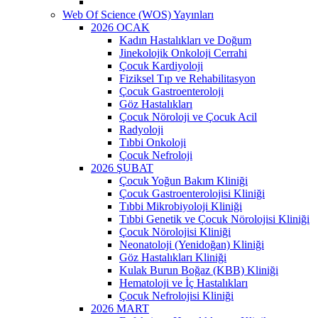
Web Of Science (WOS) Yayınları
2026 OCAK
Kadın Hastalıkları ve Doğum
Jinekolojik Onkoloji Cerrahi
Çocuk Kardiyoloji
Fiziksel Tıp ve Rehabilitasyon
Çocuk Gastroenteroloji
Göz Hastalıkları
Çocuk Nöroloji ve Çocuk Acil
Radyoloji
Tıbbi Onkoloji
Çocuk Nefroloji
2026 ŞUBAT
Çocuk Yoğun Bakım Kliniği
Çocuk Gastroenterolojisi Kliniği
Tıbbi Mikrobiyoloji Kliniği
Tıbbi Genetik ve Çocuk Nörolojisi Kliniği
Çocuk Nörolojisi Kliniği
Neonatoloji (Yenidoğan) Kliniği
Göz Hastalıkları Kliniği
Kulak Burun Boğaz (KBB) Kliniği
Hematoloji ve İç Hastalıkları
Çocuk Nefrolojisi Kliniği
2026 MART