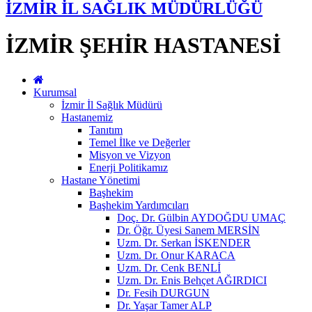
İZMİR İL SAĞLIK MÜDÜRLÜĞÜ
İZMİR ŞEHİR HASTANESİ
Kurumsal
İzmir İl Sağlık Müdürü
Hastanemiz
Tanıtım
Temel İlke ve Değerler
Misyon ve Vizyon
Enerji Politikamız
Hastane Yönetimi
Başhekim
Başhekim Yardımcıları
Doç. Dr. Gülbin AYDOĞDU UMAÇ
Dr. Öğr. Üyesi Sanem MERSİN
Uzm. Dr. Serkan İSKENDER
Uzm. Dr. Onur KARACA
Uzm. Dr. Cenk BENLİ
Uzm. Dr. Enis Behçet AĞIRDICI
Dr. Fesih DURGUN
Dr. Yaşar Tamer ALP