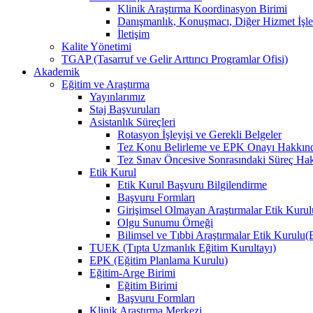
Klinik Araştırma Koordinasyon Birimi
Danışmanlık, Konuşmacı, Diğer Hizmet İşle
İletişim
Kalite Yönetimi
TGAP (Tasarruf ve Gelir Arttırıcı Programlar Ofisi)
Akademik
Eğitim ve Araştırma
Yayınlarımız
Staj Başvuruları
Asistanlık Süreçleri
Rotasyon İşleyişi ve Gerekli Belgeler
Tez Konu Belirleme ve EPK Onayı Hakkınd
Tez Sınav Öncesive Sonrasındaki Süreç Hak
Etik Kurul
Etik Kurul Başvuru Bilgilendirme
Başvuru Formları
Girişimsel Olmayan Araştırmalar Etik Kurulu
Olgu Sunumu Örneği
Bilimsel ve Tıbbi Araştırmalar Etik Kurul
TUEK (Tıpta Uzmanlık Eğitim Kurultayı)
EPK (Eğitim Planlama Kurulu)
Eğitim-Arge Birimi
Eğitim Birimi
Başvuru Formları
Klinik Araştırma Merkezi