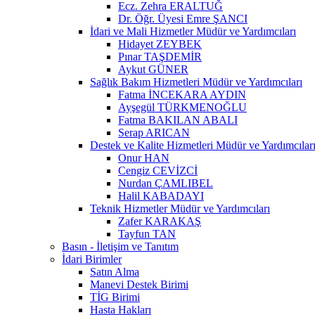
Ecz. Zehra ERALTUĞ
Dr. Öğr. Üyesi Emre ŞANCI
İdari ve Mali Hizmetler Müdür ve Yardımcıları
Hidayet ZEYBEK
Pınar TAŞDEMİR
Aykut GÜNER
Sağlık Bakım Hizmetleri Müdür ve Yardımcıları
Fatma İNCEKARA AYDIN
Ayşegül TÜRKMENOĞLU
Fatma BAKILAN ABALI
Serap ARICAN
Destek ve Kalite Hizmetleri Müdür ve Yardımcılar
Onur HAN
Cengiz CEVİZCİ
Nurdan ÇAMLIBEL
Halil KABADAYI
Teknik Hizmetler Müdür ve Yardımcıları
Zafer KARAKAŞ
Tayfun TAN
Basın - İletişim ve Tanıtım
İdari Birimler
Satın Alma
Manevi Destek Birimi
TİG Birimi
Hasta Hakları