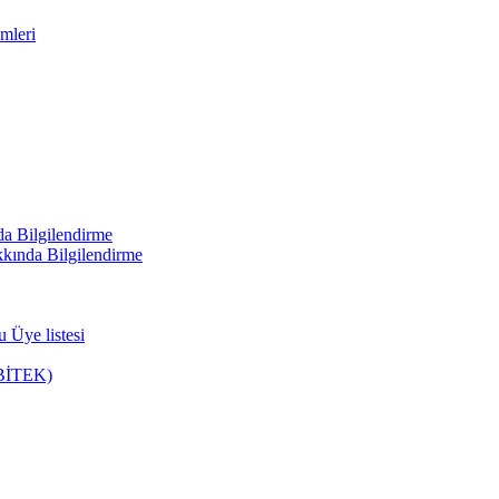
mleri
a Bilgilendirme
kında Bilgilendirme
 Üye listesi
u(BİTEK)