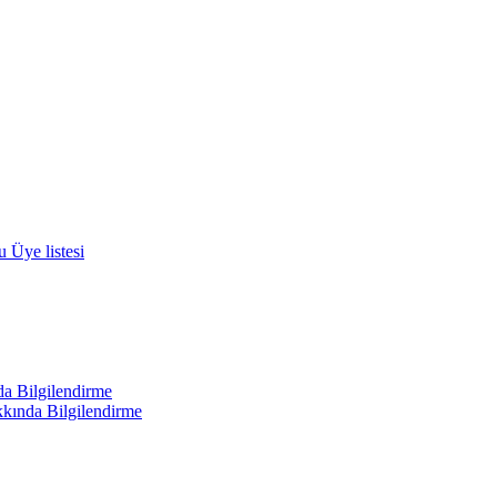
 Üye listesi
a Bilgilendirme
kında Bilgilendirme