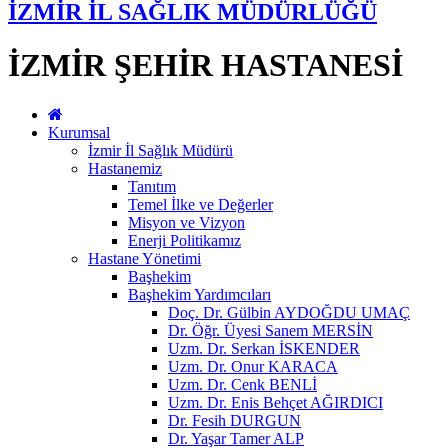
İZMİR İL SAĞLIK MÜDÜRLÜĞÜ
İZMİR ŞEHİR HASTANESİ
Kurumsal
İzmir İl Sağlık Müdürü
Hastanemiz
Tanıtım
Temel İlke ve Değerler
Misyon ve Vizyon
Enerji Politikamız
Hastane Yönetimi
Başhekim
Başhekim Yardımcıları
Doç. Dr. Gülbin AYDOĞDU UMAÇ
Dr. Öğr. Üyesi Sanem MERSİN
Uzm. Dr. Serkan İSKENDER
Uzm. Dr. Onur KARACA
Uzm. Dr. Cenk BENLİ
Uzm. Dr. Enis Behçet AĞIRDICI
Dr. Fesih DURGUN
Dr. Yaşar Tamer ALP