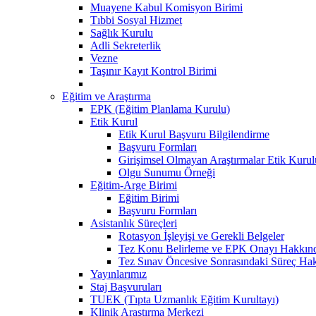
Muayene Kabul Komisyon Birimi
Tıbbi Sosyal Hizmet
Sağlık Kurulu
Adli Sekreterlik
Vezne
Taşınır Kayıt Kontrol Birimi
Eğitim ve Araştırma
EPK (Eğitim Planlama Kurulu)
Etik Kurul
Etik Kurul Başvuru Bilgilendirme
Başvuru Formları
Girişimsel Olmayan Araştırmalar Etik Kurulu
Olgu Sunumu Örneği
Eğitim-Arge Birimi
Eğitim Birimi
Başvuru Formları
Asistanlık Süreçleri
Rotasyon İşleyişi ve Gerekli Belgeler
Tez Konu Belirleme ve EPK Onayı Hakkınd
Tez Sınav Öncesive Sonrasındaki Süreç Hak
Yayınlarımız
Staj Başvuruları
TUEK (Tıpta Uzmanlık Eğitim Kurultayı)
Klinik Araştırma Merkezi