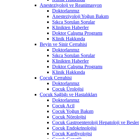
Anesteziyoloji ve Reanimasyon
Doktorlarımız
Anesteziyoloji Yoğun Bakım
Sıkça Sorulan Sorular
Klinikten Haberler
Doktor Çalışma Programı
Klinik Hakkında
Beyin ve Sinir Cerrahisi
Doktorlarımız
Sıkça Sorulan Sorular
Klinikten Haberler
Doktor Çalışma Programı
Klinik Hakkında
Çocuk Cerrahisi
Doktorlarımız
Çocuk Ürolojisi
Çocuk Sağlığı ve Hastalıkları
Doktorlarımız
Çocuk Acil
Çocuk Yoğun Bakım
Çocuk Nörolojisi
Çocuk Gastroenteroloji Hepatoloji ve Besl
Çocuk Endokrinolojisi
Çocuk Kardiyolojisi