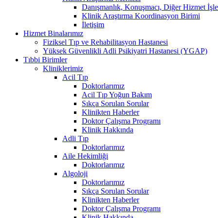
Danışmanlık, Konuşmacı, Diğer Hizmet İşle
Klinik Araştırma Koordinasyon Birimi
İletişim
Hizmet Binalarımız
Fiziksel Tıp ve Rehabilitasyon Hastanesi
Yüksek Güvenlikli Adli Psikiyatri Hastanesi (YGAP)
Tıbbi Birimler
Kliniklerimiz
Acil Tıp
Doktorlarımız
Acil Tıp Yoğun Bakım
Sıkça Sorulan Sorular
Klinikten Haberler
Doktor Çalışma Programı
Klinik Hakkında
Adli Tıp
Doktorlarımız
Aile Hekimliği
Doktorlarımız
Algoloji
Doktorlarımız
Sıkça Sorulan Sorular
Klinikten Haberler
Doktor Çalışma Programı
Klinik Hakkında