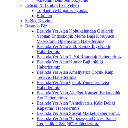
Anabilim Dalı Sempozyumu
İletişim & Tanıtım Faaliyetleri
Toplantı ve Organizasyonlar
E-bülten
Sağlık Takvimi
Basında Biz
Basında Yer Alan Koltukaltından Girilerek
Yapılan Endoskopik Meme Başı Koruyucu
Masektomi Operasyonu Haberlerimiz
Basında Yer Alan 250. Kemik İliği Nakli
Haberlerimiz
Basında Yer Alan 2. Yıl Röportajı Haberlerimiz
Basında Yer Alan Kumar Bağımlılığı
Haberlerimiz
Basında Yer Alan Ameliyatsız Çocuk Kalp
Tedavisi Haberlerimiz
Basında Yer Alan Çocuk Yanık Tedavisi
Haberlerimiz
Basında Yer Alan Akciğer Kanseri Farkındalık
Ayı Haberlerimiz
Basında Yer Alan "Ameliyatsız Kalp Deliği
Kapatma" Haberlerimiz
Basında Yer Alan Sosyal Market Haberlerimiz
Basında Yer Alan "Operasyon Öncesi Sanal
Gerçeklik Gözlüğü" Hablerlerimiz