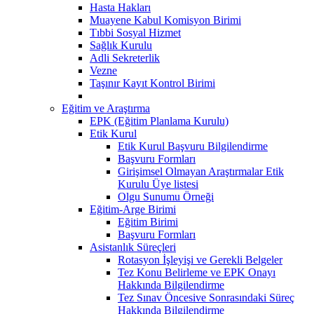
Hasta Hakları
Muayene Kabul Komisyon Birimi
Tıbbi Sosyal Hizmet
Sağlık Kurulu
Adli Sekreterlik
Vezne
Taşınır Kayıt Kontrol Birimi
Eğitim ve Araştırma
EPK (Eğitim Planlama Kurulu)
Etik Kurul
Etik Kurul Başvuru Bilgilendirme
Başvuru Formları
Girişimsel Olmayan Araştırmalar Etik
Kurulu Üye listesi
Olgu Sunumu Örneği
Eğitim-Arge Birimi
Eğitim Birimi
Başvuru Formları
Asistanlık Süreçleri
Rotasyon İşleyişi ve Gerekli Belgeler
Tez Konu Belirleme ve EPK Onayı
Hakkında Bilgilendirme
Tez Sınav Öncesive Sonrasındaki Süreç
Hakkında Bilgilendirme