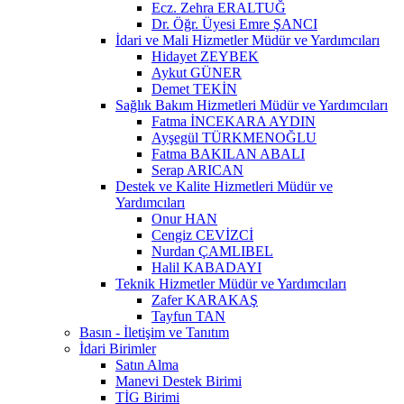
Ecz. Zehra ERALTUĞ
Dr. Öğr. Üyesi Emre ŞANCI
İdari ve Mali Hizmetler Müdür ve Yardımcıları
Hidayet ZEYBEK
Aykut GÜNER
Demet TEKİN
Sağlık Bakım Hizmetleri Müdür ve Yardımcıları
Fatma İNCEKARA AYDIN
Ayşegül TÜRKMENOĞLU
Fatma BAKILAN ABALI
Serap ARICAN
Destek ve Kalite Hizmetleri Müdür ve
Yardımcıları
Onur HAN
Cengiz CEVİZCİ
Nurdan ÇAMLIBEL
Halil KABADAYI
Teknik Hizmetler Müdür ve Yardımcıları
Zafer KARAKAŞ
Tayfun TAN
Basın - İletişim ve Tanıtım
İdari Birimler
Satın Alma
Manevi Destek Birimi
TİG Birimi