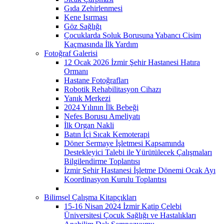
Gıda Zehirlenmesi
Kene Isırması
Göz Sağlığı
Çocuklarda Soluk Borusuna Yabancı Cisim
Kaçmasında İlk Yardım
Fotoğraf Galerisi
12 Ocak 2026 İzmir Şehir Hastanesi Hatıra
Ormanı
Hastane Fotoğrafları
Robotik Rehabilitasyon Cihazı
Yanık Merkezi
2024 Yılının İlk Bebeği
Nefes Borusu Ameliyatı
İlk Organ Nakli
Batın İçi Sıcak Kemoterapi
Döner Sermaye İşletmesi Kapsamında
Destekleyici Talebi ile Yürütülecek Çalışmaları
Bilgilendirme Toplantısı
İzmir Şehir Hastanesi İşletme Dönemi Ocak Ayı
Koordinasyon Kurulu Toplantısı
Bilimsel Çalışma Kitapçıkları
15-16 Nisan 2024 İzmir Katip Çelebi
Üniversitesi Çocuk Sağlığı ve Hastalıkları