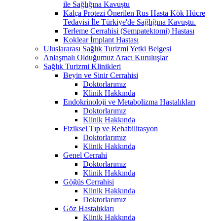
ile Sağlığına Kavuştu
Kalça Protezi Önerilen Rus Hasta Kök Hücre
Tedavisi İle Türkiye'de Sağlığına Kavuştu.
Terleme Cerrahisi (Sempatektomi) Hastası
Koklear İmplant Hastası
Uluslararası Sağlık Turizmi Yetki Belgesi
Anlaşmalı Olduğumuz Aracı Kuruluşlar
Sağlık Turizmi Klinikleri
Beyin ve Sinir Cerrahisi
Doktorlarımız
Klinik Hakkında
Endokrinoloji ve Metabolizma Hastalıkları
Doktorlarımız
Klinik Hakkında
Fiziksel Tıp ve Rehabilitasyon
Doktorlarımız
Klinik Hakkında
Genel Cerrahi
Doktorlarımız
Klinik Hakkında
Göğüs Cerrahisi
Klinik Hakkında
Doktorlarımız
Göz Hastalıkları
Klinik Hakkında