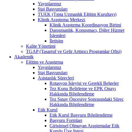
Yayınlarımız
Staj Başvuruları
TUEK (Tıpta Uzmanlık Eğitim Kurultayı)
Klinik Araştırma Merkezi
Klinik Araştırma Koordinasyon Birimi
Danışmanlık, Konuşmacı, Diğer Hizmet
İşlemleri
İletişim
Kalite Yönetimi
TGAP (Tasarruf ve Gelir Arttırıcı Programlar Ofisi)
Akademik
Eğitim ve Araştırma
Yayınlarımız
Staj Başvuruları
Asistanlık Süreçleri
Rotasyon İşleyişi ve Gerekli Belgeler
Tez Konu Belirleme ve EPK Onayı
Hakkında Bilgilendirme
Tez Sınav Öncesive Sonrasındaki Süreç
Hakkında Bilgilendirme
Etik Kurul
Etik Kurul Başvuru Bilgilendirme
Başvuru Formları
Girişimsel Olmayan Araştırmalar Etik
Kurulu Üye listesi