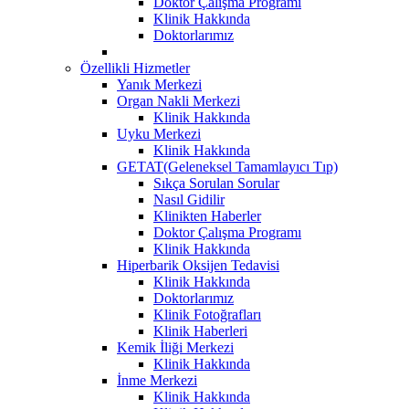
Doktor Çalışma Programı
Klinik Hakkında
Doktorlarımız
Özellikli Hizmetler
Yanık Merkezi
Organ Nakli Merkezi
Klinik Hakkında
Uyku Merkezi
Klinik Hakkında
GETAT(Geleneksel Tamamlayıcı Tıp)
Sıkça Sorulan Sorular
Nasıl Gidilir
Klinikten Haberler
Doktor Çalışma Programı
Klinik Hakkında
Hiperbarik Oksijen Tedavisi
Klinik Hakkında
Doktorlarımız
Klinik Fotoğrafları
Klinik Haberleri
Kemik İliği Merkezi
Klinik Hakkında
İnme Merkezi
Klinik Hakkında