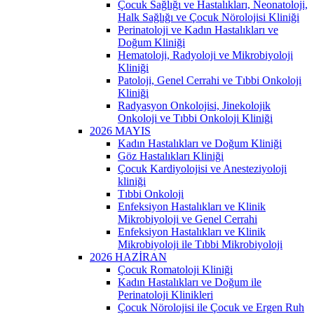
Çocuk Sağlığı ve Hastalıkları, Neonatoloji,
Halk Sağlığı ve Çocuk Nörolojisi Kliniği
Perinatoloji ve Kadın Hastalıkları ve
Doğum Kliniği
Hematoloji, Radyoloji ve Mikrobiyoloji
Kliniği
Patoloji, Genel Cerrahi ve Tıbbi Onkoloji
Kliniği
Radyasyon Onkolojisi, Jinekolojik
Onkoloji ve Tıbbi Onkoloji Kliniği
2026 MAYIS
Kadın Hastalıkları ve Doğum Kliniği
Göz Hastalıkları Kliniği
Çocuk Kardiyolojisi ve Anesteziyoloji
kliniği
Tıbbi Onkoloji
Enfeksiyon Hastalıkları ve Klinik
Mikrobiyoloji ve Genel Cerrahi
Enfeksiyon Hastalıkları ve Klinik
Mikrobiyoloji ile Tıbbi Mikrobiyoloji
2026 HAZİRAN
Çocuk Romatoloji Kliniği
Kadın Hastalıkları ve Doğum ile
Perinatoloji Klinikleri
Çocuk Nörolojisi ile Çocuk ve Ergen Ruh