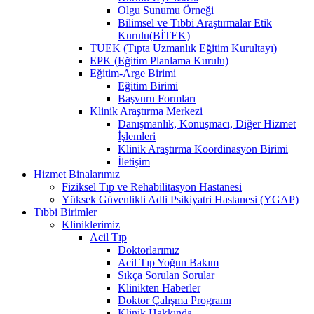
Olgu Sunumu Örneği
Bilimsel ve Tıbbi Araştırmalar Etik
Kurulu(BİTEK)
TUEK (Tıpta Uzmanlık Eğitim Kurultayı)
EPK (Eğitim Planlama Kurulu)
Eğitim-Arge Birimi
Eğitim Birimi
Başvuru Formları
Klinik Araştırma Merkezi
Danışmanlık, Konuşmacı, Diğer Hizmet
İşlemleri
Klinik Araştırma Koordinasyon Birimi
İletişim
Hizmet Binalarımız
Fiziksel Tıp ve Rehabilitasyon Hastanesi
Yüksek Güvenlikli Adli Psikiyatri Hastanesi (YGAP)
Tıbbi Birimler
Kliniklerimiz
Acil Tıp
Doktorlarımız
Acil Tıp Yoğun Bakım
Sıkça Sorulan Sorular
Klinikten Haberler
Doktor Çalışma Programı
Klinik Hakkında