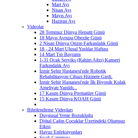
Mart Ayı
Nisan Ayı
Mayıs Ayı
Haziran Ayı
Videolar
28 Temmuz Dünya Hepatit Günü
18 Mayıs Avrupa Obezite Günü
2 Nisan Dünya Otizm Farkındalık Günü
18 - 24 Mart Ulusal Yaşlılar Haftası
14 Mart Tıp Bayramı
1-31 Ocak Serviks (Rahim Ağzı) Kanseri
Farkındalık Ayı
İzmir Şehir Hastanesi'nde Robotik
Rehabilitasyon Cihazı Hizmete Girdi.
İzmir Şehir Hastanesi'nde İlk Biyonik Kulak
Ameliyatı Yapıldı...
17 Kasım Dünya Prematüre Günü
15 Kasım Dünya KOAH Günü
Bilgilendirme Videoları
Duygusal Yeme Bozukluğu
Dijital Çağın Çocuklar Üzerindeki Olumsuz
Etkisi
Havuz Enfeksiyonları
Sıcak Çarpması