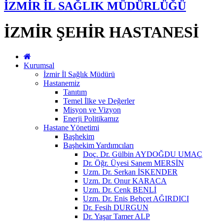
İZMİR İL SAĞLIK MÜDÜRLÜĞÜ
İZMİR ŞEHİR HASTANESİ
Kurumsal
İzmir İl Sağlık Müdürü
Hastanemiz
Tanıtım
Temel İlke ve Değerler
Misyon ve Vizyon
Enerji Politikamız
Hastane Yönetimi
Başhekim
Başhekim Yardımcıları
Doç. Dr. Gülbin AYDOĞDU UMAÇ
Dr. Öğr. Üyesi Sanem MERSİN
Uzm. Dr. Serkan İSKENDER
Uzm. Dr. Onur KARACA
Uzm. Dr. Cenk BENLİ
Uzm. Dr. Enis Behçet AĞIRDICI
Dr. Fesih DURGUN
Dr. Yaşar Tamer ALP