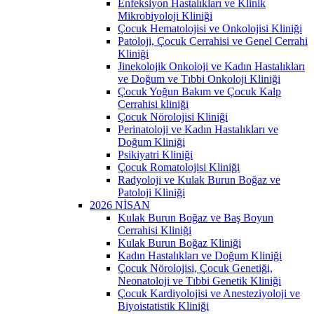
Enfeksiyon Hastalıkları ve Klinik
Mikrobiyoloji Kliniği
Çocuk Hematolojisi ve Onkolojisi Kliniği
Patoloji, Çocuk Cerrahisi ve Genel Cerrahi
Kliniği
Jinekolojik Onkoloji ve Kadın Hastalıkları
ve Doğum ve Tıbbi Onkoloji Kliniği
Çocuk Yoğun Bakım ve Çocuk Kalp
Cerrahisi kliniği
Çocuk Nörolojisi Kliniği
Perinatoloji ve Kadın Hastalıkları ve
Doğum Kliniği
Psikiyatri Kliniği
Çocuk Romatolojisi Kliniği
Radyoloji ve Kulak Burun Boğaz ve
Patoloji Kliniği
2026 NİSAN
Kulak Burun Boğaz ve Baş Boyun
Cerrahisi Kliniği
Kulak Burun Boğaz Kliniği
Kadın Hastalıkları ve Doğum Kliniği
Çocuk Nörolojisi, Çocuk Genetiği,
Neonatoloji ve Tıbbi Genetik Kliniği
Çocuk Kardiyolojisi ve Anesteziyoloji ve
Biyoistatistik Kliniği