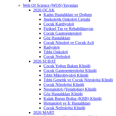
Web Of Science (WOS) Yayınları
2026 OCAK
Kadın Hastalıkları ve Doğum
Jinekolojik Onkoloji Cerrahi
Çocuk Kardiyoloji
Fiziksel Tıp ve Rehabilitasyon
Çocuk Gastroenteroloji
Göz Hastalıkları
Çocuk Nöroloji ve Çocuk Acil
Radyoloji
Tıbbi Onkoloji
Çocuk Nefroloji
2026 ŞUBAT
Çocuk Yoğun Bakım Kliniği
Çocuk Gastroenterolojisi Kliniği
Tıbbi Mikrobiyoloji Kliniği
Tıbbi Genetik ve Çocuk Nörolojisi Kliniği
Çocuk Nörolojisi Kliniği
Neonatoloji (Yenidoğan) Kliniği
Göz Hastalıkları Kliniği
Kulak Burun Boğaz (KBB) Kliniği
Hematoloji ve İç Hastalıkları
Çocuk Nefrolojisi Kliniği
2026 MART