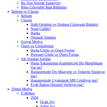
Bu Test Nerede Yapılıyor?
Bilgi Güvenliği İhlal Bildirimi
İletişim ve Ulaşım
İletişim
Ulaşım
Halk Otobüsü ve Dolmuş Güzergah Bilgileri
Nasıl Gidilir?
Harita
Otopark Alanları
Sosyal Medya
Öneri ve Görüşleriniz
Hasta Görüş ve Öneri Formu
Personel Görüş ve Öneri Formu
Sık Sorulan Sorular
Hasta Yakınlarının Kalabileceği Bir Misafirhane
Var mı?
Hastanenizde Diş Muayene ve Tedavisi Yapılıyor
mu?
Hastanenizde Uyutularak MR Çekiliyor mu?
Evde Bakım Hizmeti Veriliyor mu?
Dijital Medya
E-Bülten
2026
Ocak Ayı
Şubat Ayı