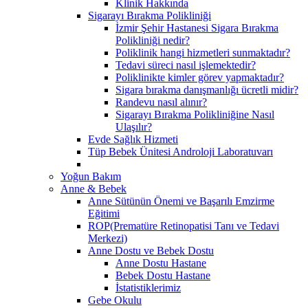
Klinik Hakkında
Sigarayı Bırakma Polikliniği
İzmir Şehir Hastanesi Sigara Bırakma
Polikliniği nedir?
Poliklinik hangi hizmetleri sunmaktadır?
Tedavi süreci nasıl işlemektedir?
Poliklinikte kimler görev yapmaktadır?
Sigara bırakma danışmanlığı ücretli midir?
Randevu nasıl alınır?
Sigarayı Bırakma Polikliniğine Nasıl
Ulaşılır?
Evde Sağlık Hizmeti
Tüp Bebek Ünitesi Androloji Laboratuvarı
Yoğun Bakım
Anne & Bebek
Anne Sütünün Önemi ve Başarılı Emzirme
Eğitimi
ROP(Prematüre Retinopatisi Tanı ve Tedavi
Merkezi)
Anne Dostu ve Bebek Dostu
Anne Dostu Hastane
Bebek Dostu Hastane
İstatistiklerimiz
Gebe Okulu