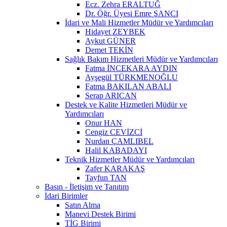
Ecz. Zehra ERALTUĞ
Dr. Öğr. Üyesi Emre ŞANCI
İdari ve Mali Hizmetler Müdür ve Yardımcıları
Hidayet ZEYBEK
Aykut GÜNER
Demet TEKİN
Sağlık Bakım Hizmetleri Müdür ve Yardımcıları
Fatma İNCEKARA AYDIN
Ayşegül TÜRKMENOĞLU
Fatma BAKILAN ABALI
Serap ARICAN
Destek ve Kalite Hizmetleri Müdür ve
Yardımcıları
Onur HAN
Cengiz CEVİZCİ
Nurdan ÇAMLIBEL
Halil KABADAYI
Teknik Hizmetler Müdür ve Yardımcıları
Zafer KARAKAŞ
Tayfun TAN
Basın - İletişim ve Tanıtım
İdari Birimler
Satın Alma
Manevi Destek Birimi
TİG Birimi