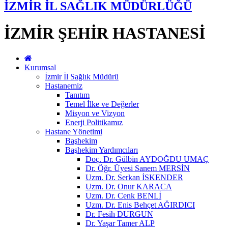
İZMİR İL SAĞLIK MÜDÜRLÜĞÜ
İZMİR ŞEHİR HASTANESİ
Kurumsal
İzmir İl Sağlık Müdürü
Hastanemiz
Tanıtım
Temel İlke ve Değerler
Misyon ve Vizyon
Enerji Politikamız
Hastane Yönetimi
Başhekim
Başhekim Yardımcıları
Doç. Dr. Gülbin AYDOĞDU UMAÇ
Dr. Öğr. Üyesi Sanem MERSİN
Uzm. Dr. Serkan İSKENDER
Uzm. Dr. Onur KARACA
Uzm. Dr. Cenk BENLİ
Uzm. Dr. Enis Behçet AĞIRDICI
Dr. Fesih DURGUN
Dr. Yaşar Tamer ALP