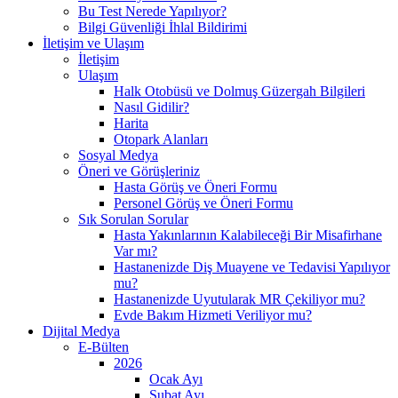
Bu Test Nerede Yapılıyor?
Bilgi Güvenliği İhlal Bildirimi
İletişim ve Ulaşım
İletişim
Ulaşım
Halk Otobüsü ve Dolmuş Güzergah Bilgileri
Nasıl Gidilir?
Harita
Otopark Alanları
Sosyal Medya
Öneri ve Görüşleriniz
Hasta Görüş ve Öneri Formu
Personel Görüş ve Öneri Formu
Sık Sorulan Sorular
Hasta Yakınlarının Kalabileceği Bir Misafirhane
Var mı?
Hastanenizde Diş Muayene ve Tedavisi Yapılıyor
mu?
Hastanenizde Uyutularak MR Çekiliyor mu?
Evde Bakım Hizmeti Veriliyor mu?
Dijital Medya
E-Bülten
2026
Ocak Ayı
Şubat Ayı