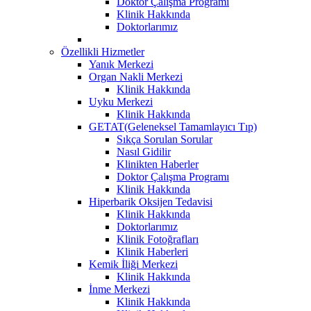
Doktor Çalışma Programı
Klinik Hakkında
Doktorlarımız
Özellikli Hizmetler
Yanık Merkezi
Organ Nakli Merkezi
Klinik Hakkında
Uyku Merkezi
Klinik Hakkında
GETAT(Geleneksel Tamamlayıcı Tıp)
Sıkça Sorulan Sorular
Nasıl Gidilir
Klinikten Haberler
Doktor Çalışma Programı
Klinik Hakkında
Hiperbarik Oksijen Tedavisi
Klinik Hakkında
Doktorlarımız
Klinik Fotoğrafları
Klinik Haberleri
Kemik İliği Merkezi
Klinik Hakkında
İnme Merkezi
Klinik Hakkında