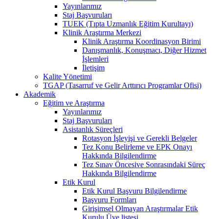
Yayınlarımız
Staj Başvuruları
TUEK (Tıpta Uzmanlık Eğitim Kurultayı)
Klinik Araştırma Merkezi
Klinik Araştırma Koordinasyon Birimi
Danışmanlık, Konuşmacı, Diğer Hizmet
İşlemleri
İletişim
Kalite Yönetimi
TGAP (Tasarruf ve Gelir Arttırıcı Programlar Ofisi)
Akademik
Eğitim ve Araştırma
Yayınlarımız
Staj Başvuruları
Asistanlık Süreçleri
Rotasyon İşleyişi ve Gerekli Belgeler
Tez Konu Belirleme ve EPK Onayı
Hakkında Bilgilendirme
Tez Sınav Öncesive Sonrasındaki Süreç
Hakkında Bilgilendirme
Etik Kurul
Etik Kurul Başvuru Bilgilendirme
Başvuru Formları
Girişimsel Olmayan Araştırmalar Etik
Kurulu Üye listesi