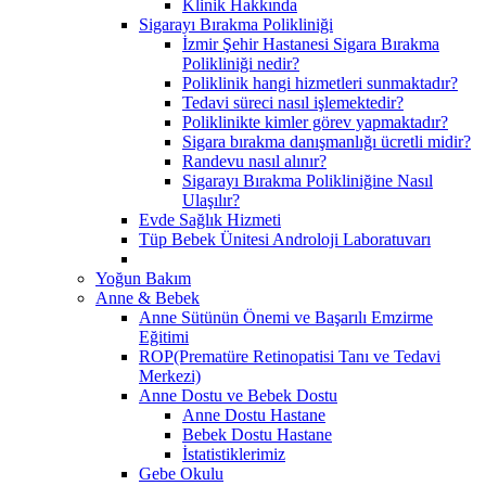
Klinik Hakkında
Sigarayı Bırakma Polikliniği
İzmir Şehir Hastanesi Sigara Bırakma
Polikliniği nedir?
Poliklinik hangi hizmetleri sunmaktadır?
Tedavi süreci nasıl işlemektedir?
Poliklinikte kimler görev yapmaktadır?
Sigara bırakma danışmanlığı ücretli midir?
Randevu nasıl alınır?
Sigarayı Bırakma Polikliniğine Nasıl
Ulaşılır?
Evde Sağlık Hizmeti
Tüp Bebek Ünitesi Androloji Laboratuvarı
Yoğun Bakım
Anne & Bebek
Anne Sütünün Önemi ve Başarılı Emzirme
Eğitimi
ROP(Prematüre Retinopatisi Tanı ve Tedavi
Merkezi)
Anne Dostu ve Bebek Dostu
Anne Dostu Hastane
Bebek Dostu Hastane
İstatistiklerimiz
Gebe Okulu