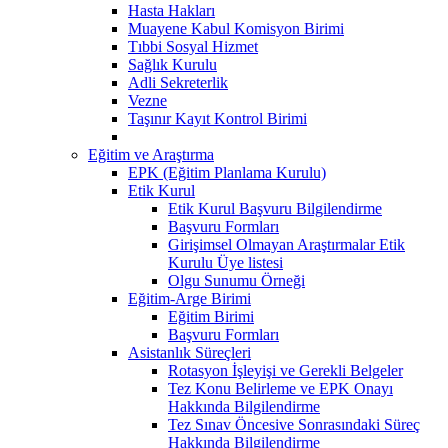
Hasta Hakları
Muayene Kabul Komisyon Birimi
Tıbbi Sosyal Hizmet
Sağlık Kurulu
Adli Sekreterlik
Vezne
Taşınır Kayıt Kontrol Birimi
Eğitim ve Araştırma
EPK (Eğitim Planlama Kurulu)
Etik Kurul
Etik Kurul Başvuru Bilgilendirme
Başvuru Formları
Girişimsel Olmayan Araştırmalar Etik
Kurulu Üye listesi
Olgu Sunumu Örneği
Eğitim-Arge Birimi
Eğitim Birimi
Başvuru Formları
Asistanlık Süreçleri
Rotasyon İşleyişi ve Gerekli Belgeler
Tez Konu Belirleme ve EPK Onayı
Hakkında Bilgilendirme
Tez Sınav Öncesive Sonrasındaki Süreç
Hakkında Bilgilendirme