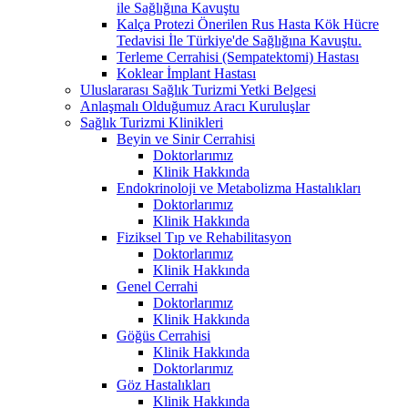
ile Sağlığına Kavuştu
Kalça Protezi Önerilen Rus Hasta Kök Hücre
Tedavisi İle Türkiye'de Sağlığına Kavuştu.
Terleme Cerrahisi (Sempatektomi) Hastası
Koklear İmplant Hastası
Uluslararası Sağlık Turizmi Yetki Belgesi
Anlaşmalı Olduğumuz Aracı Kuruluşlar
Sağlık Turizmi Klinikleri
Beyin ve Sinir Cerrahisi
Doktorlarımız
Klinik Hakkında
Endokrinoloji ve Metabolizma Hastalıkları
Doktorlarımız
Klinik Hakkında
Fiziksel Tıp ve Rehabilitasyon
Doktorlarımız
Klinik Hakkında
Genel Cerrahi
Doktorlarımız
Klinik Hakkında
Göğüs Cerrahisi
Klinik Hakkında
Doktorlarımız
Göz Hastalıkları
Klinik Hakkında