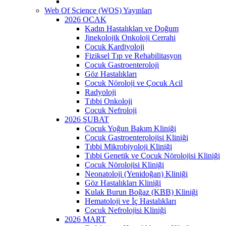
Web Of Science (WOS) Yayınları
2026 OCAK
Kadın Hastalıkları ve Doğum
Jinekolojik Onkoloji Cerrahi
Çocuk Kardiyoloji
Fiziksel Tıp ve Rehabilitasyon
Çocuk Gastroenteroloji
Göz Hastalıkları
Çocuk Nöroloji ve Çocuk Acil
Radyoloji
Tıbbi Onkoloji
Çocuk Nefroloji
2026 ŞUBAT
Çocuk Yoğun Bakım Kliniği
Çocuk Gastroenterolojisi Kliniği
Tıbbi Mikrobiyoloji Kliniği
Tıbbi Genetik ve Çocuk Nörolojisi Kliniği
Çocuk Nörolojisi Kliniği
Neonatoloji (Yenidoğan) Kliniği
Göz Hastalıkları Kliniği
Kulak Burun Boğaz (KBB) Kliniği
Hematoloji ve İç Hastalıkları
Çocuk Nefrolojisi Kliniği
2026 MART