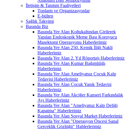
Anabilim Dalı Sempozyumu
İletişim & Tanıtım Faaliyetleri
Toplantı ve Organizasyonlar
E-bülten
Sağlık Takvimi
Basında Biz
Basında Yer Alan Koltukaltından Girilerek
Yapılan Endoskopik Meme Başı Koruyucu
Masektomi Operasyonu Haberlerimiz
Basında Yer Alan 250. Kemik İliği Nakli
Haberlerimiz
Basında Yer Alan 2. Yıl Röportajı Haberlerimiz
Basında Yer Alan Kumar Bağımlılığı
Haberlerimiz
Basında Yer Alan Ameliyatsız Çocuk Kalp
Tedavisi Haberlerimiz
Basında Yer Alan Çocuk Yanık Tedavisi
Haberlerimiz
Basında Yer Alan Akciğer Kanseri Farkındalık
Ayı Haberlerimiz
Basında Yer Alan "Ameliyatsız Kalp Deliği
Kapatma" Haberlerimiz
Basında Yer Alan Sosyal Market Haberlerimiz
Basında Yer Alan "Operasyon Öncesi Sanal
Gerçeklik Gözlüğü" Hablerlerimiz