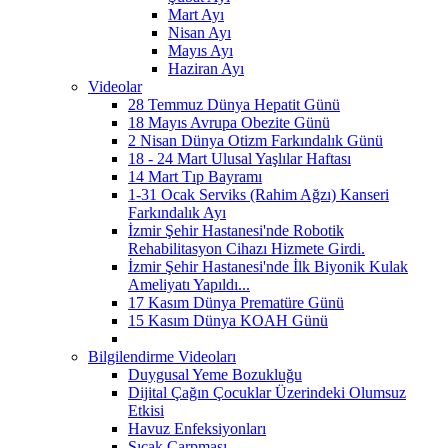
Mart Ayı
Nisan Ayı
Mayıs Ayı
Haziran Ayı
Videolar
28 Temmuz Dünya Hepatit Günü
18 Mayıs Avrupa Obezite Günü
2 Nisan Dünya Otizm Farkındalık Günü
18 - 24 Mart Ulusal Yaşlılar Haftası
14 Mart Tıp Bayramı
1-31 Ocak Serviks (Rahim Ağzı) Kanseri
Farkındalık Ayı
İzmir Şehir Hastanesi'nde Robotik
Rehabilitasyon Cihazı Hizmete Girdi.
İzmir Şehir Hastanesi'nde İlk Biyonik Kulak
Ameliyatı Yapıldı...
17 Kasım Dünya Prematüre Günü
15 Kasım Dünya KOAH Günü
Bilgilendirme Videoları
Duygusal Yeme Bozukluğu
Dijital Çağın Çocuklar Üzerindeki Olumsuz
Etkisi
Havuz Enfeksiyonları
Sıcak Çarpması