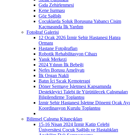
Gıda Zehirlenmesi
Kene Isırması
Göz Sağlığı
Çocuklarda Soluk Borusuna Yabancı Cisim
Kaçmasında İlk Yardım
Fotoğraf Galerisi
12 Ocak 2026 İzmir Şehir Hastanesi Hatıra
Ormanı
Hastane Fotoğrafları
Robotik Rehabilitasyon Cihazı
Yanık Merkezi
2024 Yılının İlk Bebeği
Nefes Borusu Ameliyatı
İlk Organ Nakli
Batın İçi Sıcak Kemoterapi
Döner Sermaye İşletmesi Kapsamında
Destekleyici Talebi ile Yürütülecek Çalışmaları
Bilgilendirme Toplantısı
İzmir Şehir Hastanesi İşletme Dönemi Ocak Ayı
Koordinasyon Kurulu Toplantısı
Bilimsel Çalışma Kitapçıkları
15-16 Nisan 2024 İzmir Katip Çelebi
Üniversitesi Çocuk Sağlığı ve Hastalıkları