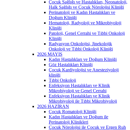
Çocuk Sağlığı ve Hastalıkları, Neonatoloji,
Halk Sağlığı ve Çocuk Nörolojisi Kliniği
Perinatoloji ve Kadın Hastalıkları ve
Doğum Kliniği
Hematoloji, Radyoloji ve Mikrobiyoloji
Kliniği
Patoloji, Genel Cerrahi ve Tıbbi Onkoloji
Kliniği
Radyasyon Onkolojisi, Jinekolojik
Onkoloji ve Tıbbi Onkoloji Kliniği
2026 MAYIS
Kadın Hastalıkları ve Doğum Kliniği
Göz Hastalıkları Kliniği
Çocuk Kardiyolojisi ve Anesteziyoloji
kliniği
Tıbbi Onkoloji
Enfeksiyon Hastalıkları ve Klinik
Mikrobiyoloji ve Genel Cerrahi
Enfeksiyon Hastalıkları ve Klinik
Mikrobiyoloji ile Tıbbi Mikrobiyoloji
2026 HAZİRAN
Çocuk Romatoloji Kliniği
Kadın Hastalıkları ve Doğum ile
Perinatoloji Klinikleri
Çocuk Nörolojisi ile Çocuk ve Ergen Ruh