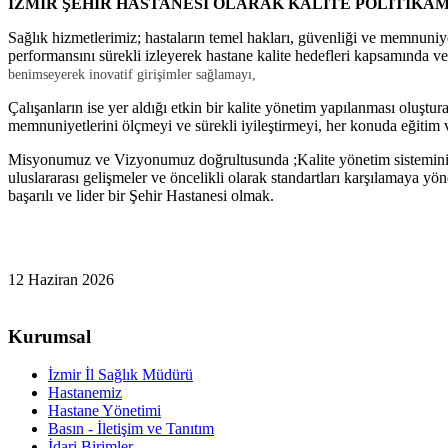
İZMİR ŞEHİR HASTANESİ OLARAK KALİTE POLİTİKAM
Sağlık hizmetlerimiz; hastaların temel hakları, güvenliği ve memnuniy
performansını sürekli izleyerek hastane kalite hedefleri kapsamında ve
benimseyerek inovatif girişimler sağlamayı,
Çalışanların ise yer aldığı etkin bir kalite yönetim yapılanması oluşt
memnuniyetlerini ölçmeyi ve sürekli iyileştirmeyi, her konuda eğitim
Misyonumuz ve Vizyonumuz doğrultusunda ;Kalite yönetim sisteminin s
uluslararası gelişmeler ve öncelikli olarak standartları karşılamaya yö
başarılı ve lider bir Şehir Hastanesi olmak.
12 Haziran 2026
Kurumsal
İzmir İl Sağlık Müdürü
Hastanemiz
Hastane Yönetimi
Basın - İletişim ve Tanıtım
İdari Birimler