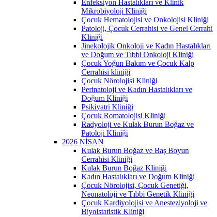
Enfeksiyon Hastalıkları ve Klinik
Mikrobiyoloji Kliniği
Çocuk Hematolojisi ve Onkolojisi Kliniği
Patoloji, Çocuk Cerrahisi ve Genel Cerrahi
Kliniği
Jinekolojik Onkoloji ve Kadın Hastalıkları
ve Doğum ve Tıbbi Onkoloji Kliniği
Çocuk Yoğun Bakım ve Çocuk Kalp
Cerrahisi kliniği
Çocuk Nörolojisi Kliniği
Perinatoloji ve Kadın Hastalıkları ve
Doğum Kliniği
Psikiyatri Kliniği
Çocuk Romatolojisi Kliniği
Radyoloji ve Kulak Burun Boğaz ve
Patoloji Kliniği
2026 NİSAN
Kulak Burun Boğaz ve Baş Boyun
Cerrahisi Kliniği
Kulak Burun Boğaz Kliniği
Kadın Hastalıkları ve Doğum Kliniği
Çocuk Nörolojisi, Çocuk Genetiği,
Neonatoloji ve Tıbbi Genetik Kliniği
Çocuk Kardiyolojisi ve Anesteziyoloji ve
Biyoistatistik Kliniği