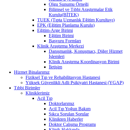
Olgu Sunumu Örneği
Bilimsel ve Tıbbi Araştırmalar Etik
Kurulu(BİTEK)
TUEK (Tıpta Uzmanlık Eğitim Kurultayı)
EPK (Eğitim Planlama Kurulu)
Eğitim-Arge Birimi
Eğitim Birimi
Başvuru Formları
Klinik Araştırma Merkezi
Danışmanlık, Konuşmacı, Diğer Hizmet
İşlemleri
Klinik Araştırma Koordinasyon Birimi
İletişim
Hizmet Binalarımız
Fiziksel Tıp ve Rehabilitasyon Hastanesi
Yüksek Güvenlikli Adli Psikiyatri Hastanesi (YGAP)
Tıbbi Birimler
Kliniklerimiz
Acil Tıp
Doktorlarımız
Acil Tıp Yoğun Bakım
Sıkça Sorulan Sorular
Klinikten Haberler
Doktor Çalışma Programı
Klinik Hakkında