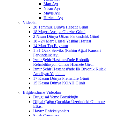
Mart Ayı
Nisan Ayı
Mayıs Ayı
Haziran Ayı
Videolar
28 Temmuz Dünya Hepatit Günü
18 Mayıs Avrupa Obezite Günü
2 Nisan Dünya Otizm Farkındalık Günü
18 - 24 Mart Ulusal Yaşlılar Haftası
14 Mart Tıp Bayramı
1-31 Ocak Serviks (Rahim Ağzı) Kanseri
Farkındalık Ayı
İzmir Şehir Hastanesi'nde Robotik
Rehabilitasyon Cihazı Hizmete Girdi.
İzmir Şehir Hastanesi'nde İlk Biyonik Kulak
Ameliyatı Yapıldı...
17 Kasım Dünya Prematüre Günü
15 Kasım Dünya KOAH Günü
Bilgilendirme Videoları
Duygusal Yeme Bozukluğu
Dijital Çağın Çocuklar Üzerindeki Olumsuz
Etkisi
Havuz Enfeksiyonları
Sıcak Çarpması