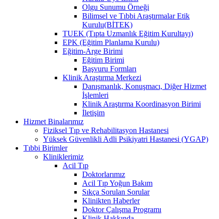
Olgu Sunumu Örneği
Bilimsel ve Tıbbi Araştırmalar Etik
Kurulu(BİTEK)
TUEK (Tıpta Uzmanlık Eğitim Kurultayı)
EPK (Eğitim Planlama Kurulu)
Eğitim-Arge Birimi
Eğitim Birimi
Başvuru Formları
Klinik Araştırma Merkezi
Danışmanlık, Konuşmacı, Diğer Hizmet
İşlemleri
Klinik Araştırma Koordinasyon Birimi
İletişim
Hizmet Binalarımız
Fiziksel Tıp ve Rehabilitasyon Hastanesi
Yüksek Güvenlikli Adli Psikiyatri Hastanesi (YGAP)
Tıbbi Birimler
Kliniklerimiz
Acil Tıp
Doktorlarımız
Acil Tıp Yoğun Bakım
Sıkça Sorulan Sorular
Klinikten Haberler
Doktor Çalışma Programı
Klinik Hakkında