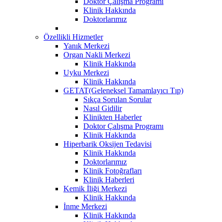
Doktor Çalışma Programı
Klinik Hakkında
Doktorlarımız
Özellikli Hizmetler
Yanık Merkezi
Organ Nakli Merkezi
Klinik Hakkında
Uyku Merkezi
Klinik Hakkında
GETAT(Geleneksel Tamamlayıcı Tıp)
Sıkça Sorulan Sorular
Nasıl Gidilir
Klinikten Haberler
Doktor Çalışma Programı
Klinik Hakkında
Hiperbarik Oksijen Tedavisi
Klinik Hakkında
Doktorlarımız
Klinik Fotoğrafları
Klinik Haberleri
Kemik İliği Merkezi
Klinik Hakkında
İnme Merkezi
Klinik Hakkında