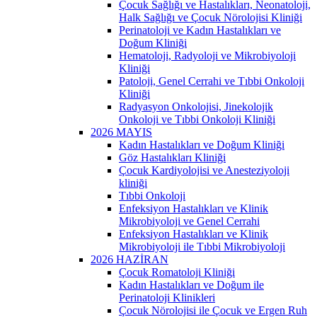
Çocuk Sağlığı ve Hastalıkları, Neonatoloji,
Halk Sağlığı ve Çocuk Nörolojisi Kliniği
Perinatoloji ve Kadın Hastalıkları ve
Doğum Kliniği
Hematoloji, Radyoloji ve Mikrobiyoloji
Kliniği
Patoloji, Genel Cerrahi ve Tıbbi Onkoloji
Kliniği
Radyasyon Onkolojisi, Jinekolojik
Onkoloji ve Tıbbi Onkoloji Kliniği
2026 MAYIS
Kadın Hastalıkları ve Doğum Kliniği
Göz Hastalıkları Kliniği
Çocuk Kardiyolojisi ve Anesteziyoloji
kliniği
Tıbbi Onkoloji
Enfeksiyon Hastalıkları ve Klinik
Mikrobiyoloji ve Genel Cerrahi
Enfeksiyon Hastalıkları ve Klinik
Mikrobiyoloji ile Tıbbi Mikrobiyoloji
2026 HAZİRAN
Çocuk Romatoloji Kliniği
Kadın Hastalıkları ve Doğum ile
Perinatoloji Klinikleri
Çocuk Nörolojisi ile Çocuk ve Ergen Ruh