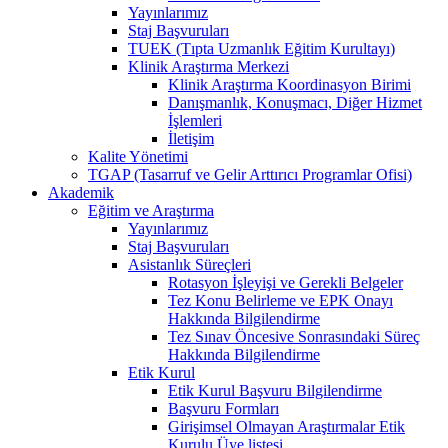
Yayınlarımız
Staj Başvuruları
TUEK (Tıpta Uzmanlık Eğitim Kurultayı)
Klinik Araştırma Merkezi
Klinik Araştırma Koordinasyon Birimi
Danışmanlık, Konuşmacı, Diğer Hizmet
İşlemleri
İletişim
Kalite Yönetimi
TGAP (Tasarruf ve Gelir Arttırıcı Programlar Ofisi)
Akademik
Eğitim ve Araştırma
Yayınlarımız
Staj Başvuruları
Asistanlık Süreçleri
Rotasyon İşleyişi ve Gerekli Belgeler
Tez Konu Belirleme ve EPK Onayı
Hakkında Bilgilendirme
Tez Sınav Öncesive Sonrasındaki Süreç
Hakkında Bilgilendirme
Etik Kurul
Etik Kurul Başvuru Bilgilendirme
Başvuru Formları
Girişimsel Olmayan Araştırmalar Etik
Kurulu Üye listesi