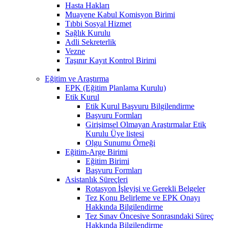
Hasta Hakları
Muayene Kabul Komisyon Birimi
Tıbbi Sosyal Hizmet
Sağlık Kurulu
Adli Sekreterlik
Vezne
Taşınır Kayıt Kontrol Birimi
Eğitim ve Araştırma
EPK (Eğitim Planlama Kurulu)
Etik Kurul
Etik Kurul Başvuru Bilgilendirme
Başvuru Formları
Girişimsel Olmayan Araştırmalar Etik
Kurulu Üye listesi
Olgu Sunumu Örneği
Eğitim-Arge Birimi
Eğitim Birimi
Başvuru Formları
Asistanlık Süreçleri
Rotasyon İşleyişi ve Gerekli Belgeler
Tez Konu Belirleme ve EPK Onayı
Hakkında Bilgilendirme
Tez Sınav Öncesive Sonrasındaki Süreç
Hakkında Bilgilendirme