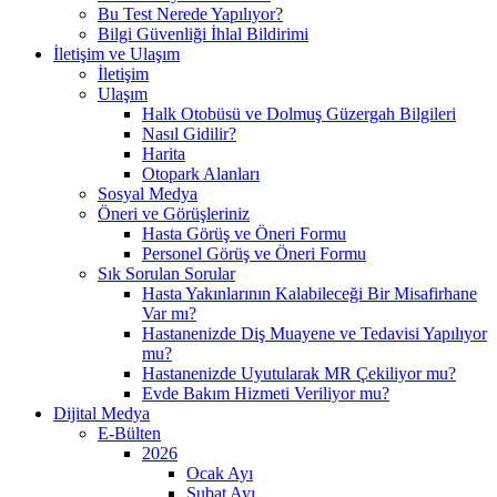
Bu Test Nerede Yapılıyor?
Bilgi Güvenliği İhlal Bildirimi
İletişim ve Ulaşım
İletişim
Ulaşım
Halk Otobüsü ve Dolmuş Güzergah Bilgileri
Nasıl Gidilir?
Harita
Otopark Alanları
Sosyal Medya
Öneri ve Görüşleriniz
Hasta Görüş ve Öneri Formu
Personel Görüş ve Öneri Formu
Sık Sorulan Sorular
Hasta Yakınlarının Kalabileceği Bir Misafirhane
Var mı?
Hastanenizde Diş Muayene ve Tedavisi Yapılıyor
mu?
Hastanenizde Uyutularak MR Çekiliyor mu?
Evde Bakım Hizmeti Veriliyor mu?
Dijital Medya
E-Bülten
2026
Ocak Ayı
Şubat Ayı