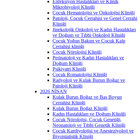
Enfeksiyon Hastalıkları ve Klinik
Mikrobiyoloji Kliniği
Çocuk Hematolojisi ve Onkolojisi Kliniği
Patoloji, Çocuk Cerrahisi ve Genel Cerrahi
Kliniği
Jinekolojik Onkoloji ve Kadın Hastalıkları
ve Doğum ve Tıbbi Onkoloji Kliniği
Çocuk Yoğun Bakım ve Çocuk Kalp
Cerrahisi kliniği
Çocuk Nörolojisi Kliniği
Perinatoloji ve Kadın Hastalıkları ve
Doğum Kliniği
Psikiyatri Kliniği
Çocuk Romatolojisi Kliniği
Radyoloji ve Kulak Burun Boğaz ve
Patoloji Kliniği
2026 NİSAN
Kulak Burun Boğaz ve Baş Boyun
Cerrahisi Kliniği
Kulak Burun Boğaz Kliniği
Kadın Hastalıkları ve Doğum Kliniği
Çocuk Nörolojisi, Çocuk Genetiği,
Neonatoloji ve Tıbbi Genetik Kliniği
Çocuk Kardiyolojisi ve Anesteziyoloji ve
Biyoistatistik Kliniği