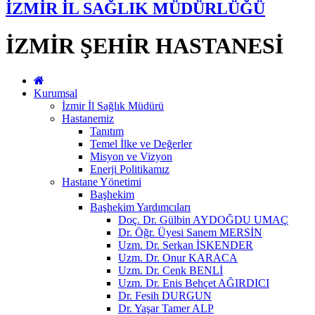
İZMİR İL SAĞLIK MÜDÜRLÜĞÜ
İZMİR ŞEHİR HASTANESİ
Kurumsal
İzmir İl Sağlık Müdürü
Hastanemiz
Tanıtım
Temel İlke ve Değerler
Misyon ve Vizyon
Enerji Politikamız
Hastane Yönetimi
Başhekim
Başhekim Yardımcıları
Doç. Dr. Gülbin AYDOĞDU UMAÇ
Dr. Öğr. Üyesi Sanem MERSİN
Uzm. Dr. Serkan İSKENDER
Uzm. Dr. Onur KARACA
Uzm. Dr. Cenk BENLİ
Uzm. Dr. Enis Behçet AĞIRDICI
Dr. Fesih DURGUN
Dr. Yaşar Tamer ALP