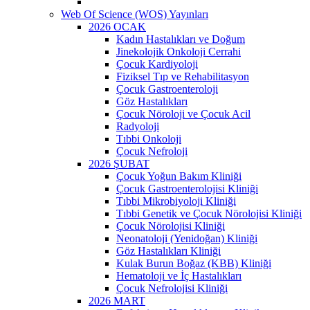
Web Of Science (WOS) Yayınları
2026 OCAK
Kadın Hastalıkları ve Doğum
Jinekolojik Onkoloji Cerrahi
Çocuk Kardiyoloji
Fiziksel Tıp ve Rehabilitasyon
Çocuk Gastroenteroloji
Göz Hastalıkları
Çocuk Nöroloji ve Çocuk Acil
Radyoloji
Tıbbi Onkoloji
Çocuk Nefroloji
2026 ŞUBAT
Çocuk Yoğun Bakım Kliniği
Çocuk Gastroenterolojisi Kliniği
Tıbbi Mikrobiyoloji Kliniği
Tıbbi Genetik ve Çocuk Nörolojisi Kliniği
Çocuk Nörolojisi Kliniği
Neonatoloji (Yenidoğan) Kliniği
Göz Hastalıkları Kliniği
Kulak Burun Boğaz (KBB) Kliniği
Hematoloji ve İç Hastalıkları
Çocuk Nefrolojisi Kliniği
2026 MART