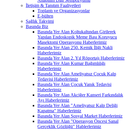
Anabilim Dalı Sempozyumu
İletişim & Tanıtım Faaliyetleri
Toplantı ve Organizasyonlar
E-bülten
Sağlık Takvimi
Basında Biz
Basında Yer Alan Koltukaltından Girilerek
Yapılan Endoskopik Meme Başı Koruyucu
Masektomi Operasyonu Haberlerimiz
Basında Yer Alan 250. Kemik İliği Nakli
Haberlerimiz
Basında Yer Alan 2. Yıl Röportajı Haberlerimiz
Basında Yer Alan Kumar Bağımlılığı
Haberlerimiz
Basında Yer Alan Ameliyatsız Çocuk Kalp
Tedavisi Haberlerimiz
Basında Yer Alan Çocuk Yanık Tedavisi
Haberlerimiz
Basında Yer Alan Akciğer Kanseri Farkındalık
Ayı Haberlerimiz
Basında Yer Alan "Ameliyatsız Kalp Deliği
Kapatma" Haberlerimiz
Basında Yer Alan Sosyal Market Haberlerimiz
Basında Yer Alan "Operasyon Öncesi Sanal
Gerçeklik Gözlüğü" Hablerlerimiz