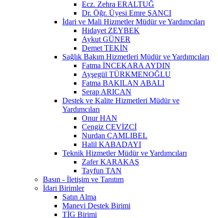
Ecz. Zehra ERALTUĞ
Dr. Öğr. Üyesi Emre ŞANCI
İdari ve Mali Hizmetler Müdür ve Yardımcıları
Hidayet ZEYBEK
Aykut GÜNER
Demet TEKİN
Sağlık Bakım Hizmetleri Müdür ve Yardımcıları
Fatma İNCEKARA AYDIN
Ayşegül TÜRKMENOĞLU
Fatma BAKILAN ABALI
Serap ARICAN
Destek ve Kalite Hizmetleri Müdür ve
Yardımcıları
Onur HAN
Cengiz CEVİZCİ
Nurdan ÇAMLIBEL
Halil KABADAYI
Teknik Hizmetler Müdür ve Yardımcıları
Zafer KARAKAŞ
Tayfun TAN
Basın - İletişim ve Tanıtım
İdari Birimler
Satın Alma
Manevi Destek Birimi
TİG Birimi