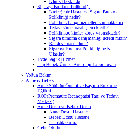
Klinik Hakkında
Sigarayı Bırakma Polikliniği
İzmir Şehir Hastanesi Sigara Bırakma
Polikliniği nedir?
Poliklinik hangi hizmetleri sunmaktadır?
Tedavi süreci nasıl işlemektedir?
Poliklinikte kimler görev yapmaktadır?
Sigara bırakma danışmanlığı ücretli midir?
Randevu nasıl alınır?
Sigarayı Bırakma Polikliniğine Nasıl
Ulaşılır?
Evde Sağlık Hizmeti
Tüp Bebek Ünitesi Androloji Laboratuvarı
Yoğun Bakım
Anne & Bebek
Anne Sütünün Önemi ve Başarılı Emzirme
Eğitimi
ROP(Prematüre Retinopatisi Tanı ve Tedavi
Merkezi)
Anne Dostu ve Bebek Dostu
Anne Dostu Hastane
Bebek Dostu Hastane
İstatistiklerimiz
Gebe Okulu