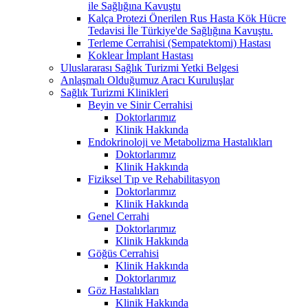
ile Sağlığına Kavuştu
Kalça Protezi Önerilen Rus Hasta Kök Hücre
Tedavisi İle Türkiye'de Sağlığına Kavuştu.
Terleme Cerrahisi (Sempatektomi) Hastası
Koklear İmplant Hastası
Uluslararası Sağlık Turizmi Yetki Belgesi
Anlaşmalı Olduğumuz Aracı Kuruluşlar
Sağlık Turizmi Klinikleri
Beyin ve Sinir Cerrahisi
Doktorlarımız
Klinik Hakkında
Endokrinoloji ve Metabolizma Hastalıkları
Doktorlarımız
Klinik Hakkında
Fiziksel Tıp ve Rehabilitasyon
Doktorlarımız
Klinik Hakkında
Genel Cerrahi
Doktorlarımız
Klinik Hakkında
Göğüs Cerrahisi
Klinik Hakkında
Doktorlarımız
Göz Hastalıkları
Klinik Hakkında