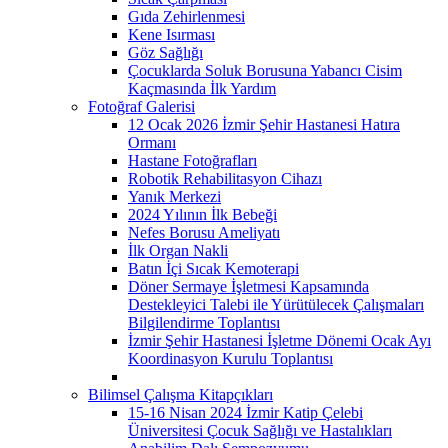
Gıda Zehirlenmesi
Kene Isırması
Göz Sağlığı
Çocuklarda Soluk Borusuna Yabancı Cisim
Kaçmasında İlk Yardım
Fotoğraf Galerisi
12 Ocak 2026 İzmir Şehir Hastanesi Hatıra
Ormanı
Hastane Fotoğrafları
Robotik Rehabilitasyon Cihazı
Yanık Merkezi
2024 Yılının İlk Bebeği
Nefes Borusu Ameliyatı
İlk Organ Nakli
Batın İçi Sıcak Kemoterapi
Döner Sermaye İşletmesi Kapsamında
Destekleyici Talebi ile Yürütülecek Çalışmaları
Bilgilendirme Toplantısı
İzmir Şehir Hastanesi İşletme Dönemi Ocak Ayı
Koordinasyon Kurulu Toplantısı
Bilimsel Çalışma Kitapçıkları
15-16 Nisan 2024 İzmir Katip Çelebi
Üniversitesi Çocuk Sağlığı ve Hastalıkları