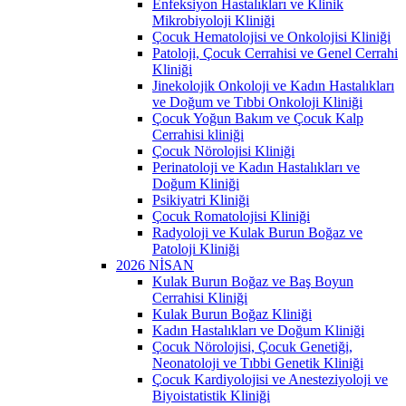
Enfeksiyon Hastalıkları ve Klinik
Mikrobiyoloji Kliniği
Çocuk Hematolojisi ve Onkolojisi Kliniği
Patoloji, Çocuk Cerrahisi ve Genel Cerrahi
Kliniği
Jinekolojik Onkoloji ve Kadın Hastalıkları
ve Doğum ve Tıbbi Onkoloji Kliniği
Çocuk Yoğun Bakım ve Çocuk Kalp
Cerrahisi kliniği
Çocuk Nörolojisi Kliniği
Perinatoloji ve Kadın Hastalıkları ve
Doğum Kliniği
Psikiyatri Kliniği
Çocuk Romatolojisi Kliniği
Radyoloji ve Kulak Burun Boğaz ve
Patoloji Kliniği
2026 NİSAN
Kulak Burun Boğaz ve Baş Boyun
Cerrahisi Kliniği
Kulak Burun Boğaz Kliniği
Kadın Hastalıkları ve Doğum Kliniği
Çocuk Nörolojisi, Çocuk Genetiği,
Neonatoloji ve Tıbbi Genetik Kliniği
Çocuk Kardiyolojisi ve Anesteziyoloji ve
Biyoistatistik Kliniği