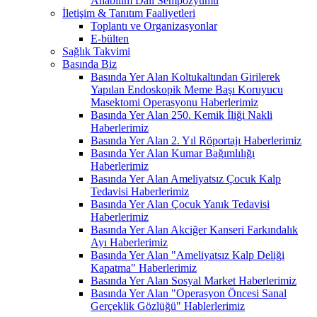
Anabilim Dalı Sempozyumu
İletişim & Tanıtım Faaliyetleri
Toplantı ve Organizasyonlar
E-bülten
Sağlık Takvimi
Basında Biz
Basında Yer Alan Koltukaltından Girilerek
Yapılan Endoskopik Meme Başı Koruyucu
Masektomi Operasyonu Haberlerimiz
Basında Yer Alan 250. Kemik İliği Nakli
Haberlerimiz
Basında Yer Alan 2. Yıl Röportajı Haberlerimiz
Basında Yer Alan Kumar Bağımlılığı
Haberlerimiz
Basında Yer Alan Ameliyatsız Çocuk Kalp
Tedavisi Haberlerimiz
Basında Yer Alan Çocuk Yanık Tedavisi
Haberlerimiz
Basında Yer Alan Akciğer Kanseri Farkındalık
Ayı Haberlerimiz
Basında Yer Alan "Ameliyatsız Kalp Deliği
Kapatma" Haberlerimiz
Basında Yer Alan Sosyal Market Haberlerimiz
Basında Yer Alan "Operasyon Öncesi Sanal
Gerçeklik Gözlüğü" Hablerlerimiz