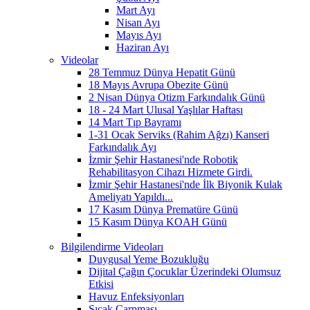
Mart Ayı
Nisan Ayı
Mayıs Ayı
Haziran Ayı
Videolar
28 Temmuz Dünya Hepatit Günü
18 Mayıs Avrupa Obezite Günü
2 Nisan Dünya Otizm Farkındalık Günü
18 - 24 Mart Ulusal Yaşlılar Haftası
14 Mart Tıp Bayramı
1-31 Ocak Serviks (Rahim Ağzı) Kanseri
Farkındalık Ayı
İzmir Şehir Hastanesi'nde Robotik
Rehabilitasyon Cihazı Hizmete Girdi.
İzmir Şehir Hastanesi'nde İlk Biyonik Kulak
Ameliyatı Yapıldı...
17 Kasım Dünya Prematüre Günü
15 Kasım Dünya KOAH Günü
Bilgilendirme Videoları
Duygusal Yeme Bozukluğu
Dijital Çağın Çocuklar Üzerindeki Olumsuz
Etkisi
Havuz Enfeksiyonları
Sıcak Çarpması