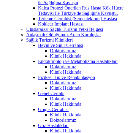
ile Sağlığına Kavuştu
Kalça Protezi Önerilen Rus Hasta Kök Hücre
Tedavisi İle Türkiye'de Sağlığına Kavuştu.
Terleme Cerrahisi (Sempatektomi) Hastası
Koklear İmplant Hastası
Uluslararası Sağlık Turizmi Yetki Belgesi
Anlaşmalı Olduğumuz Aracı Kuruluşlar
Sağlık Turizmi Klinikleri
Beyin ve Sinir Cerrahisi
Doktorlarımız
Klinik Hakkında
Endokrinoloji ve Metabolizma Hastalıkları
Doktorlarımız
Klinik Hakkında
Fiziksel Tıp ve Rehabilitasyon
Doktorlarımız
Klinik Hakkında
Genel Cerrahi
Doktorlarımız
Klinik Hakkında
Göğüs Cerrahisi
Klinik Hakkında
Doktorlarımız
Göz Hastalıkları
Klinik Hakkında