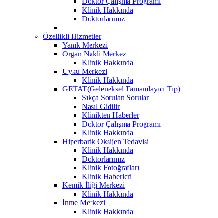
Doktor Çalışma Programı
Klinik Hakkında
Doktorlarımız
Özellikli Hizmetler
Yanık Merkezi
Organ Nakli Merkezi
Klinik Hakkında
Uyku Merkezi
Klinik Hakkında
GETAT(Geleneksel Tamamlayıcı Tıp)
Sıkça Sorulan Sorular
Nasıl Gidilir
Klinikten Haberler
Doktor Çalışma Programı
Klinik Hakkında
Hiperbarik Oksijen Tedavisi
Klinik Hakkında
Doktorlarımız
Klinik Fotoğrafları
Klinik Haberleri
Kemik İliği Merkezi
Klinik Hakkında
İnme Merkezi
Klinik Hakkında