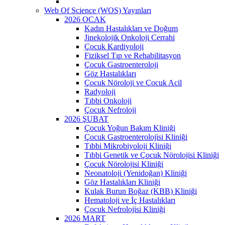
Web Of Science (WOS) Yayınları
2026 OCAK
Kadın Hastalıkları ve Doğum
Jinekolojik Onkoloji Cerrahi
Çocuk Kardiyoloji
Fiziksel Tıp ve Rehabilitasyon
Çocuk Gastroenteroloji
Göz Hastalıkları
Çocuk Nöroloji ve Çocuk Acil
Radyoloji
Tıbbi Onkoloji
Çocuk Nefroloji
2026 ŞUBAT
Çocuk Yoğun Bakım Kliniği
Çocuk Gastroenterolojisi Kliniği
Tıbbi Mikrobiyoloji Kliniği
Tıbbi Genetik ve Çocuk Nörolojisi Kliniği
Çocuk Nörolojisi Kliniği
Neonatoloji (Yenidoğan) Kliniği
Göz Hastalıkları Kliniği
Kulak Burun Boğaz (KBB) Kliniği
Hematoloji ve İç Hastalıkları
Çocuk Nefrolojisi Kliniği
2026 MART