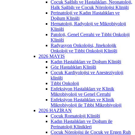
Çocuk Sağlığı ve Hastalıkları, Neonatoloji,
Halk Sağlığı ve Çocuk Nörolojisi Kliniği
Perinatoloji ve Kadın Hastalıkları ve
Doğum Kliniği
Hematoloji, Radyoloji ve Mikrobiyoloji
Kliniği
Patoloji, Genel Cerrahi ve Tıbbi Onkoloji
Kliniği
Radyasyon Onkolojisi, Jinekolojik
Onkoloji ve Tıbbi Onkoloji Kliniği
2026 MAYIS
Kadın Hastalıkları ve Doğum Kliniği
Göz Hastalıkları Kliniği
Çocuk Kardiyolojisi ve Anesteziyoloji
kliniği
Tıbbi Onkoloji
Enfeksiyon Hastalıkları ve Klinik
Mikrobiyoloji ve Genel Cerrahi
Enfeksiyon Hastalıkları ve Klinik
Mikrobiyoloji ile Tıbbi Mikrobiyoloji
2026 HAZİRAN
Çocuk Romatoloji Kliniği
Kadın Hastalıkları ve Doğum ile
Perinatoloji Klinikleri
Çocuk Nörolojisi ile Çocuk ve Ergen Ruh