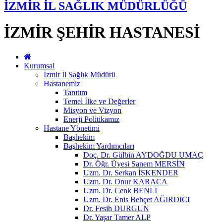
İZMİR İL SAĞLIK MÜDÜRLÜĞÜ
İZMİR ŞEHİR HASTANESİ
Kurumsal
İzmir İl Sağlık Müdürü
Hastanemiz
Tanıtım
Temel İlke ve Değerler
Misyon ve Vizyon
Enerji Politikamız
Hastane Yönetimi
Başhekim
Başhekim Yardımcıları
Doç. Dr. Gülbin AYDOĞDU UMAÇ
Dr. Öğr. Üyesi Sanem MERSİN
Uzm. Dr. Serkan İSKENDER
Uzm. Dr. Onur KARACA
Uzm. Dr. Cenk BENLİ
Uzm. Dr. Enis Behçet AĞIRDICI
Dr. Fesih DURGUN
Dr. Yaşar Tamer ALP