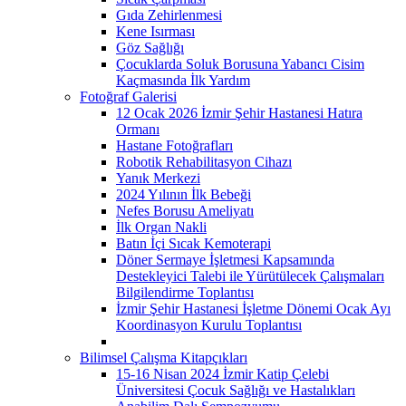
Gıda Zehirlenmesi
Kene Isırması
Göz Sağlığı
Çocuklarda Soluk Borusuna Yabancı Cisim
Kaçmasında İlk Yardım
Fotoğraf Galerisi
12 Ocak 2026 İzmir Şehir Hastanesi Hatıra
Ormanı
Hastane Fotoğrafları
Robotik Rehabilitasyon Cihazı
Yanık Merkezi
2024 Yılının İlk Bebeği
Nefes Borusu Ameliyatı
İlk Organ Nakli
Batın İçi Sıcak Kemoterapi
Döner Sermaye İşletmesi Kapsamında
Destekleyici Talebi ile Yürütülecek Çalışmaları
Bilgilendirme Toplantısı
İzmir Şehir Hastanesi İşletme Dönemi Ocak Ayı
Koordinasyon Kurulu Toplantısı
Bilimsel Çalışma Kitapçıkları
15-16 Nisan 2024 İzmir Katip Çelebi
Üniversitesi Çocuk Sağlığı ve Hastalıkları