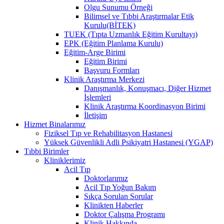
Olgu Sunumu Örneği
Bilimsel ve Tıbbi Araştırmalar Etik
Kurulu(BİTEK)
TUEK (Tıpta Uzmanlık Eğitim Kurultayı)
EPK (Eğitim Planlama Kurulu)
Eğitim-Arge Birimi
Eğitim Birimi
Başvuru Formları
Klinik Araştırma Merkezi
Danışmanlık, Konuşmacı, Diğer Hizmet
İşlemleri
Klinik Araştırma Koordinasyon Birimi
İletişim
Hizmet Binalarımız
Fiziksel Tıp ve Rehabilitasyon Hastanesi
Yüksek Güvenlikli Adli Psikiyatri Hastanesi (YGAP)
Tıbbi Birimler
Kliniklerimiz
Acil Tıp
Doktorlarımız
Acil Tıp Yoğun Bakım
Sıkça Sorulan Sorular
Klinikten Haberler
Doktor Çalışma Programı
Klinik Hakkında