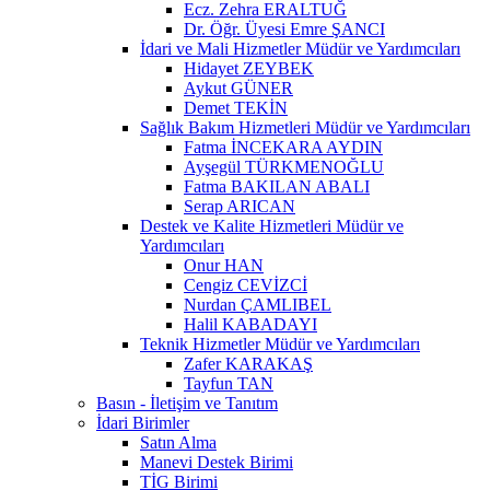
Ecz. Zehra ERALTUĞ
Dr. Öğr. Üyesi Emre ŞANCI
İdari ve Mali Hizmetler Müdür ve Yardımcıları
Hidayet ZEYBEK
Aykut GÜNER
Demet TEKİN
Sağlık Bakım Hizmetleri Müdür ve Yardımcıları
Fatma İNCEKARA AYDIN
Ayşegül TÜRKMENOĞLU
Fatma BAKILAN ABALI
Serap ARICAN
Destek ve Kalite Hizmetleri Müdür ve
Yardımcıları
Onur HAN
Cengiz CEVİZCİ
Nurdan ÇAMLIBEL
Halil KABADAYI
Teknik Hizmetler Müdür ve Yardımcıları
Zafer KARAKAŞ
Tayfun TAN
Basın - İletişim ve Tanıtım
İdari Birimler
Satın Alma
Manevi Destek Birimi
TİG Birimi