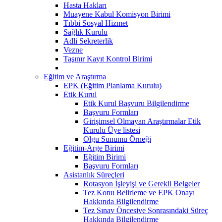
Hasta Hakları
Muayene Kabul Komisyon Birimi
Tıbbi Sosyal Hizmet
Sağlık Kurulu
Adli Sekreterlik
Vezne
Taşınır Kayıt Kontrol Birimi
Eğitim ve Araştırma
EPK (Eğitim Planlama Kurulu)
Etik Kurul
Etik Kurul Başvuru Bilgilendirme
Başvuru Formları
Girişimsel Olmayan Araştırmalar Etik
Kurulu Üye listesi
Olgu Sunumu Örneği
Eğitim-Arge Birimi
Eğitim Birimi
Başvuru Formları
Asistanlık Süreçleri
Rotasyon İşleyişi ve Gerekli Belgeler
Tez Konu Belirleme ve EPK Onayı
Hakkında Bilgilendirme
Tez Sınav Öncesive Sonrasındaki Süreç
Hakkında Bilgilendirme