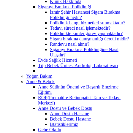
Klinik Hakkında
Sigarayı Bırakma Polikliniği
İzmir Şehir Hastanesi Sigara Bırakma
Polikliniği nedir?
Poliklinik hangi hizmetleri sunmaktadır?
Tedavi süreci nasıl işlemektedir?
Poliklinikte kimler görev yapmaktadır?
Sigara bırakma danışmanlığı ücretli midir?
Randevu nasıl alınır?
Sigarayı Bırakma Polikliniğine Nasıl
Ulaşılır?
Evde Sağlık Hizmeti
Tüp Bebek Ünitesi Androloji Laboratuvarı
Yoğun Bakım
Anne & Bebek
Anne Sütünün Önemi ve Başarılı Emzirme
Eğitimi
ROP(Prematüre Retinopatisi Tanı ve Tedavi
Merkezi)
Anne Dostu ve Bebek Dostu
Anne Dostu Hastane
Bebek Dostu Hastane
İstatistiklerimiz
Gebe Okulu