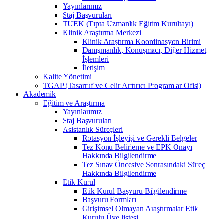
Yayınlarımız
Staj Başvuruları
TUEK (Tıpta Uzmanlık Eğitim Kurultayı)
Klinik Araştırma Merkezi
Klinik Araştırma Koordinasyon Birimi
Danışmanlık, Konuşmacı, Diğer Hizmet
İşlemleri
İletişim
Kalite Yönetimi
TGAP (Tasarruf ve Gelir Arttırıcı Programlar Ofisi)
Akademik
Eğitim ve Araştırma
Yayınlarımız
Staj Başvuruları
Asistanlık Süreçleri
Rotasyon İşleyişi ve Gerekli Belgeler
Tez Konu Belirleme ve EPK Onayı
Hakkında Bilgilendirme
Tez Sınav Öncesive Sonrasındaki Süreç
Hakkında Bilgilendirme
Etik Kurul
Etik Kurul Başvuru Bilgilendirme
Başvuru Formları
Girişimsel Olmayan Araştırmalar Etik
Kurulu Üye listesi