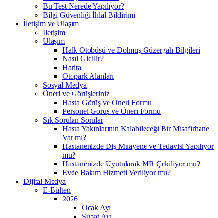
Bu Test Nerede Yapılıyor?
Bilgi Güvenliği İhlal Bildirimi
İletişim ve Ulaşım
İletişim
Ulaşım
Halk Otobüsü ve Dolmuş Güzergah Bilgileri
Nasıl Gidilir?
Harita
Otopark Alanları
Sosyal Medya
Öneri ve Görüşleriniz
Hasta Görüş ve Öneri Formu
Personel Görüş ve Öneri Formu
Sık Sorulan Sorular
Hasta Yakınlarının Kalabileceği Bir Misafirhane
Var mı?
Hastanenizde Diş Muayene ve Tedavisi Yapılıyor
mu?
Hastanenizde Uyutularak MR Çekiliyor mu?
Evde Bakım Hizmeti Veriliyor mu?
Dijital Medya
E-Bülten
2026
Ocak Ayı
Şubat Ayı