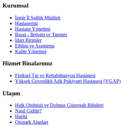
Kurumsal
İzmir İl Sağlık Müdürü
Hastanemiz
Hastane Yönetimi
Basın - İletişim ve Tanıtım
İdari Birimler
Eğitim ve Araştırma
Kalite Yönetimi
Hizmet Binalarımız
Fiziksel Tıp ve Rehabilitasyon Hastanesi
Yüksek Güvenlikli Adli Psikiyatri Hastanesi (YGAP)
Ulaşım
Halk Otobüsü ve Dolmuş Güzergah Bilgileri
Nasıl Gidilir?
Harita
Otopark Alanları