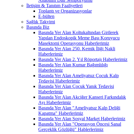
Anabilim Dalı Sempozyumu
İletişim & Tanıtım Faaliyetleri
Toplantı ve Organizasyonlar
E-bülten
Sağlık Takvimi
Basında Biz
Basında Yer Alan Koltukaltından Girilerek
Yapılan Endoskopik Meme Başı Koruyucu
Masektomi Operasyonu Haberlerimiz
Basında Yer Alan 250. Kemik İliği Nakli
Haberlerimiz
Basında Yer Alan 2. Yıl Röportajı Haberlerimiz
Basında Yer Alan Kumar Bağımlılığı
Haberlerimiz
Basında Yer Alan Ameliyatsız Çocuk Kalp
Tedavisi Haberlerimiz
Basında Yer Alan Çocuk Yanık Tedavisi
Haberlerimiz
Basında Yer Alan Akciğer Kanseri Farkındalık
Ayı Haberlerimiz
Basında Yer Alan "Ameliyatsız Kalp Deliği
Kapatma" Haberlerimiz
Basında Yer Alan Sosyal Market Haberlerimiz
Basında Yer Alan "Operasyon Öncesi Sanal
Gerçeklik Gözlüğü" Hablerlerimiz