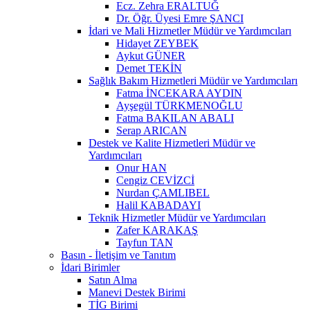
Ecz. Zehra ERALTUĞ
Dr. Öğr. Üyesi Emre ŞANCI
İdari ve Mali Hizmetler Müdür ve Yardımcıları
Hidayet ZEYBEK
Aykut GÜNER
Demet TEKİN
Sağlık Bakım Hizmetleri Müdür ve Yardımcıları
Fatma İNCEKARA AYDIN
Ayşegül TÜRKMENOĞLU
Fatma BAKILAN ABALI
Serap ARICAN
Destek ve Kalite Hizmetleri Müdür ve
Yardımcıları
Onur HAN
Cengiz CEVİZCİ
Nurdan ÇAMLIBEL
Halil KABADAYI
Teknik Hizmetler Müdür ve Yardımcıları
Zafer KARAKAŞ
Tayfun TAN
Basın - İletişim ve Tanıtım
İdari Birimler
Satın Alma
Manevi Destek Birimi
TİG Birimi