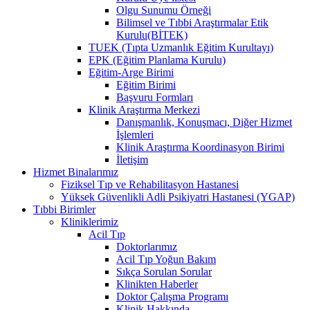
Olgu Sunumu Örneği
Bilimsel ve Tıbbi Araştırmalar Etik
Kurulu(BİTEK)
TUEK (Tıpta Uzmanlık Eğitim Kurultayı)
EPK (Eğitim Planlama Kurulu)
Eğitim-Arge Birimi
Eğitim Birimi
Başvuru Formları
Klinik Araştırma Merkezi
Danışmanlık, Konuşmacı, Diğer Hizmet
İşlemleri
Klinik Araştırma Koordinasyon Birimi
İletişim
Hizmet Binalarımız
Fiziksel Tıp ve Rehabilitasyon Hastanesi
Yüksek Güvenlikli Adli Psikiyatri Hastanesi (YGAP)
Tıbbi Birimler
Kliniklerimiz
Acil Tıp
Doktorlarımız
Acil Tıp Yoğun Bakım
Sıkça Sorulan Sorular
Klinikten Haberler
Doktor Çalışma Programı
Klinik Hakkında