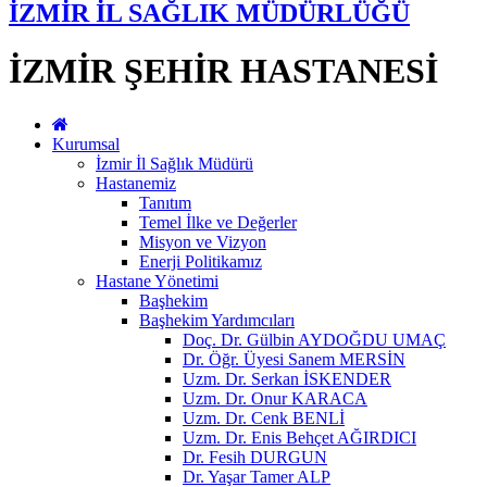
İZMİR İL SAĞLIK MÜDÜRLÜĞÜ
İZMİR ŞEHİR HASTANESİ
Kurumsal
İzmir İl Sağlık Müdürü
Hastanemiz
Tanıtım
Temel İlke ve Değerler
Misyon ve Vizyon
Enerji Politikamız
Hastane Yönetimi
Başhekim
Başhekim Yardımcıları
Doç. Dr. Gülbin AYDOĞDU UMAÇ
Dr. Öğr. Üyesi Sanem MERSİN
Uzm. Dr. Serkan İSKENDER
Uzm. Dr. Onur KARACA
Uzm. Dr. Cenk BENLİ
Uzm. Dr. Enis Behçet AĞIRDICI
Dr. Fesih DURGUN
Dr. Yaşar Tamer ALP