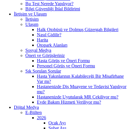
Bu Test Nerede Yapılıyor?
Bilgi Güvenliği İhlal Bildirimi
İletişim ve Ulaşım
İletişim
Ulaşım
Halk Otobüsü ve Dolmuş Güzergah Bilgileri
Nasıl Gidilir?
Harita
Otopark Alanları
Sosyal Medya
Öneri ve Görüşleriniz
Hasta Görüş ve Öneri Formu
Personel Görüş ve Öneri Formu
Sık Sorulan Sorular
Hasta Yakınlarının Kalabileceği Bir Misafirhane
Var mı?
Hastanenizde Diş Muayene ve Tedavisi Yapılıyor
mu?
Hastanenizde Uyutularak MR Çekiliyor mu?
Evde Bakım Hizmeti Veriliyor mu?
Dijital Medya
E-Bülten
2026
Ocak Ayı
Şubat Ayı