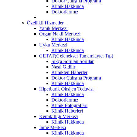
Doktor Çalışma Programı
Klinik Hakkında
Doktorlarımız
Özellikli Hizmetler
Yanık Merkezi
Organ Nakli Merkezi
Klinik Hakkında
Uyku Merkezi
Klinik Hakkında
GETAT(Geleneksel Tamamlayıcı Tıp)
Sıkça Sorulan Sorular
Nasıl Gidilir
Klinikten Haberler
Doktor Çalışma Programı
Klinik Hakkında
Hiperbarik Oksijen Tedavisi
Klinik Hakkında
Doktorlarımız
Klinik Fotoğrafları
Klinik Haberleri
Kemik İliği Merkezi
Klinik Hakkında
İnme Merkezi
Klinik Hakkında