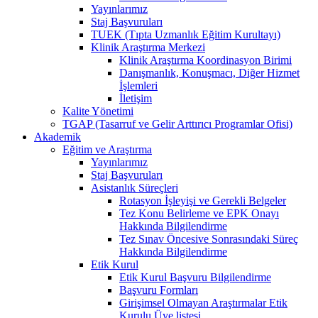
Yayınlarımız
Staj Başvuruları
TUEK (Tıpta Uzmanlık Eğitim Kurultayı)
Klinik Araştırma Merkezi
Klinik Araştırma Koordinasyon Birimi
Danışmanlık, Konuşmacı, Diğer Hizmet
İşlemleri
İletişim
Kalite Yönetimi
TGAP (Tasarruf ve Gelir Arttırıcı Programlar Ofisi)
Akademik
Eğitim ve Araştırma
Yayınlarımız
Staj Başvuruları
Asistanlık Süreçleri
Rotasyon İşleyişi ve Gerekli Belgeler
Tez Konu Belirleme ve EPK Onayı
Hakkında Bilgilendirme
Tez Sınav Öncesive Sonrasındaki Süreç
Hakkında Bilgilendirme
Etik Kurul
Etik Kurul Başvuru Bilgilendirme
Başvuru Formları
Girişimsel Olmayan Araştırmalar Etik
Kurulu Üye listesi