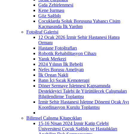
Gıda Zehirlenmesi
Kene Isırması
Göz Sağlığı
Çocuklarda Soluk Borusuna Yabancı Cisim
Kaçmasında İlk Yardım
Fotoğraf Galerisi
12 Ocak 2026 İzmir Şehir Hastanesi Hatıra
Ormanı
Hastane Fotoğrafları
Robotik Rehabilitasyon Cihazı
Yanık Merkezi
2024 Yılının İlk Bebeği
Nefes Borusu Ameliyatı
İlk Organ Nakli
Batın İçi Sıcak Kemoterapi
Döner Sermaye İşletmesi Kapsamında
Destekleyici Talebi ile Yürütülecek Çalışmaları
Bilgilendirme Toplantısı
İzmir Şehir Hastanesi İşletme Dönemi Ocak Ayı
Koordinasyon Kurulu Toplantısı
Bilimsel Çalışma Kitapçıkları
15-16 Nisan 2024 İzmir Katip Çelebi
Üniversitesi Çocuk Sağlığı ve Hastalıkları