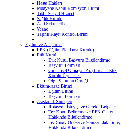
Hasta Hakları
Muayene Kabul Komisyon Birimi
Tıbbi Sosyal Hizmet
Sağlık Kurulu
Adli Sekreterlik
Vezne
Taşınır Kayıt Kontrol Birimi
Eğitim ve Araştırma
EPK (Eğitim Planlama Kurulu)
Etik Kurul
Etik Kurul Başvuru Bilgilendirme
Başvuru Formları
Girişimsel Olmayan Araştırmalar Etik
Kurulu Üye listesi
Olgu Sunumu Örneği
Eğitim-Arge Birimi
Eğitim Birimi
Başvuru Formları
Asistanlık Süreçleri
Rotasyon İşleyişi ve Gerekli Belgeler
Tez Konu Belirleme ve EPK Onayı
Hakkında Bilgilendirme
Tez Sınav Öncesive Sonrasındaki Süreç
Hakkında Bilgilendirme