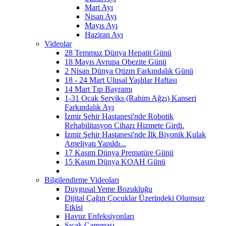
Mart Ayı
Nisan Ayı
Mayıs Ayı
Haziran Ayı
Videolar
28 Temmuz Dünya Hepatit Günü
18 Mayıs Avrupa Obezite Günü
2 Nisan Dünya Otizm Farkındalık Günü
18 - 24 Mart Ulusal Yaşlılar Haftası
14 Mart Tıp Bayramı
1-31 Ocak Serviks (Rahim Ağzı) Kanseri
Farkındalık Ayı
İzmir Şehir Hastanesi'nde Robotik
Rehabilitasyon Cihazı Hizmete Girdi.
İzmir Şehir Hastanesi'nde İlk Biyonik Kulak
Ameliyatı Yapıldı...
17 Kasım Dünya Prematüre Günü
15 Kasım Dünya KOAH Günü
Bilgilendirme Videoları
Duygusal Yeme Bozukluğu
Dijital Çağın Çocuklar Üzerindeki Olumsuz
Etkisi
Havuz Enfeksiyonları
Sıcak Çarpması