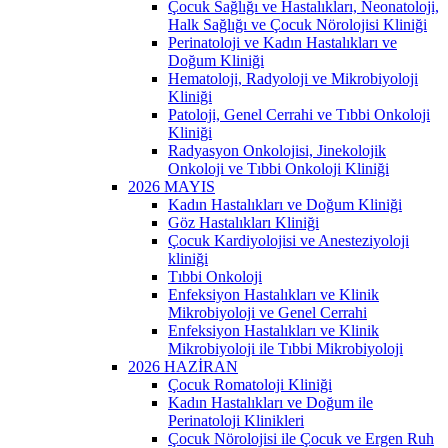
Çocuk Sağlığı ve Hastalıkları, Neonatoloji,
Halk Sağlığı ve Çocuk Nörolojisi Kliniği
Perinatoloji ve Kadın Hastalıkları ve
Doğum Kliniği
Hematoloji, Radyoloji ve Mikrobiyoloji
Kliniği
Patoloji, Genel Cerrahi ve Tıbbi Onkoloji
Kliniği
Radyasyon Onkolojisi, Jinekolojik
Onkoloji ve Tıbbi Onkoloji Kliniği
2026 MAYIS
Kadın Hastalıkları ve Doğum Kliniği
Göz Hastalıkları Kliniği
Çocuk Kardiyolojisi ve Anesteziyoloji
kliniği
Tıbbi Onkoloji
Enfeksiyon Hastalıkları ve Klinik
Mikrobiyoloji ve Genel Cerrahi
Enfeksiyon Hastalıkları ve Klinik
Mikrobiyoloji ile Tıbbi Mikrobiyoloji
2026 HAZİRAN
Çocuk Romatoloji Kliniği
Kadın Hastalıkları ve Doğum ile
Perinatoloji Klinikleri
Çocuk Nörolojisi ile Çocuk ve Ergen Ruh