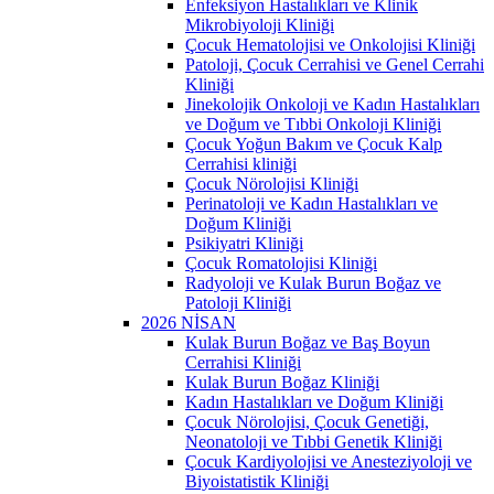
Enfeksiyon Hastalıkları ve Klinik
Mikrobiyoloji Kliniği
Çocuk Hematolojisi ve Onkolojisi Kliniği
Patoloji, Çocuk Cerrahisi ve Genel Cerrahi
Kliniği
Jinekolojik Onkoloji ve Kadın Hastalıkları
ve Doğum ve Tıbbi Onkoloji Kliniği
Çocuk Yoğun Bakım ve Çocuk Kalp
Cerrahisi kliniği
Çocuk Nörolojisi Kliniği
Perinatoloji ve Kadın Hastalıkları ve
Doğum Kliniği
Psikiyatri Kliniği
Çocuk Romatolojisi Kliniği
Radyoloji ve Kulak Burun Boğaz ve
Patoloji Kliniği
2026 NİSAN
Kulak Burun Boğaz ve Baş Boyun
Cerrahisi Kliniği
Kulak Burun Boğaz Kliniği
Kadın Hastalıkları ve Doğum Kliniği
Çocuk Nörolojisi, Çocuk Genetiği,
Neonatoloji ve Tıbbi Genetik Kliniği
Çocuk Kardiyolojisi ve Anesteziyoloji ve
Biyoistatistik Kliniği