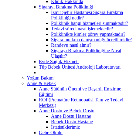
Klinik Hakkında
Sigarayı Bırakma Polikliniği
İzmir Şehir Hastanesi Sigara Bırakma
Polikliniği nedir?
Poliklinik hangi hizmetleri sunmaktadır?
Tedavi süreci nasıl işlemektedir?
Poliklinikte kimler görev yapmaktadır?
Sigara bırakma danışmanlığı ücretli midir?
Randevu nasıl alınır?
Sigarayı Bırakma Polikliniğine Nasıl
Ulaşılır?
Evde Sağlık Hizmeti
Tüp Bebek Ünitesi Androloji Laboratuvarı
Yoğun Bakım
Anne & Bebek
Anne Sütünün Önemi ve Başarılı Emzirme
Eğitimi
ROP(Prematüre Retinopatisi Tanı ve Tedavi
Merkezi)
Anne Dostu ve Bebek Dostu
Anne Dostu Hastane
Bebek Dostu Hastane
İstatistiklerimiz
Gebe Okulu