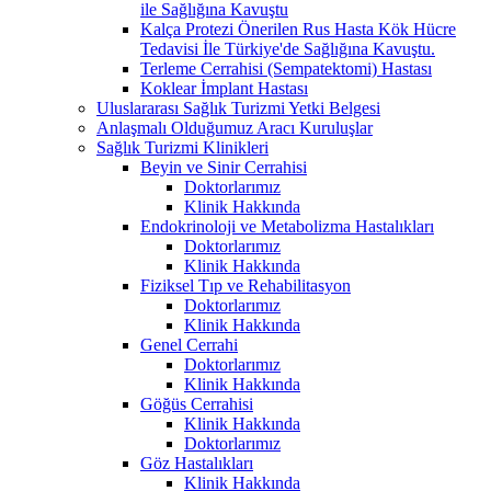
ile Sağlığına Kavuştu
Kalça Protezi Önerilen Rus Hasta Kök Hücre
Tedavisi İle Türkiye'de Sağlığına Kavuştu.
Terleme Cerrahisi (Sempatektomi) Hastası
Koklear İmplant Hastası
Uluslararası Sağlık Turizmi Yetki Belgesi
Anlaşmalı Olduğumuz Aracı Kuruluşlar
Sağlık Turizmi Klinikleri
Beyin ve Sinir Cerrahisi
Doktorlarımız
Klinik Hakkında
Endokrinoloji ve Metabolizma Hastalıkları
Doktorlarımız
Klinik Hakkında
Fiziksel Tıp ve Rehabilitasyon
Doktorlarımız
Klinik Hakkında
Genel Cerrahi
Doktorlarımız
Klinik Hakkında
Göğüs Cerrahisi
Klinik Hakkında
Doktorlarımız
Göz Hastalıkları
Klinik Hakkında