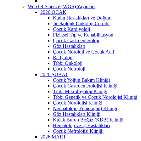
Web Of Science (WOS) Yayınları
2026 OCAK
Kadın Hastalıkları ve Doğum
Jinekolojik Onkoloji Cerrahi
Çocuk Kardiyoloji
Fiziksel Tıp ve Rehabilitasyon
Çocuk Gastroenteroloji
Göz Hastalıkları
Çocuk Nöroloji ve Çocuk Acil
Radyoloji
Tıbbi Onkoloji
Çocuk Nefroloji
2026 ŞUBAT
Çocuk Yoğun Bakım Kliniği
Çocuk Gastroenterolojisi Kliniği
Tıbbi Mikrobiyoloji Kliniği
Tıbbi Genetik ve Çocuk Nörolojisi Kliniği
Çocuk Nörolojisi Kliniği
Neonatoloji (Yenidoğan) Kliniği
Göz Hastalıkları Kliniği
Kulak Burun Boğaz (KBB) Kliniği
Hematoloji ve İç Hastalıkları
Çocuk Nefrolojisi Kliniği
2026 MART