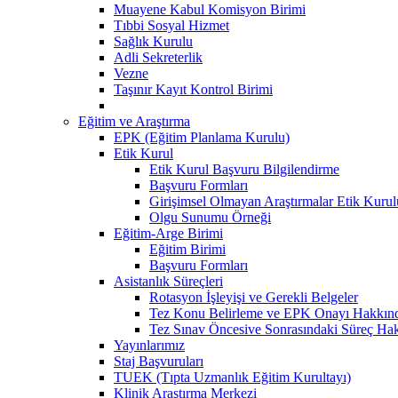
Muayene Kabul Komisyon Birimi
Tıbbi Sosyal Hizmet
Sağlık Kurulu
Adli Sekreterlik
Vezne
Taşınır Kayıt Kontrol Birimi
Eğitim ve Araştırma
EPK (Eğitim Planlama Kurulu)
Etik Kurul
Etik Kurul Başvuru Bilgilendirme
Başvuru Formları
Girişimsel Olmayan Araştırmalar Etik Kurulu
Olgu Sunumu Örneği
Eğitim-Arge Birimi
Eğitim Birimi
Başvuru Formları
Asistanlık Süreçleri
Rotasyon İşleyişi ve Gerekli Belgeler
Tez Konu Belirleme ve EPK Onayı Hakkınd
Tez Sınav Öncesive Sonrasındaki Süreç Hak
Yayınlarımız
Staj Başvuruları
TUEK (Tıpta Uzmanlık Eğitim Kurultayı)
Klinik Araştırma Merkezi