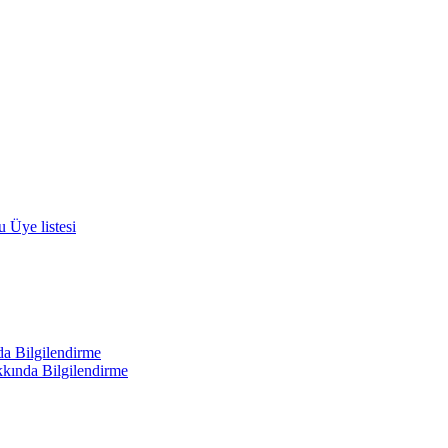
 Üye listesi
a Bilgilendirme
kında Bilgilendirme