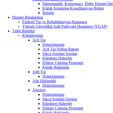
Danışmanlık, Konuşmacı, Diğer Hizmet İşle
Klinik Araştırma Koordinasyon Birimi
İletişim
Hizmet Binalarımız
Fiziksel Tıp ve Rehabilitasyon Hastanesi
Yüksek Güvenlikli Adli Psikiyatri Hastanesi (YGAP)
Tıbbi Birimler
Kliniklerimiz
Acil Tıp
Doktorlarımız
Acil Tıp Yoğun Bakım
Sıkça Sorulan Sorular
Klinikten Haberler
Doktor Çalışma Programı
Klinik Hakkında
Adli Tıp
Doktorlarımız
Aile Hekimliği
Doktorlarımız
Algoloji
Doktorlarımız
Sıkça Sorulan Sorular
Klinikten Haberler
Doktor Çalışma Programı
Klinik Hakkında