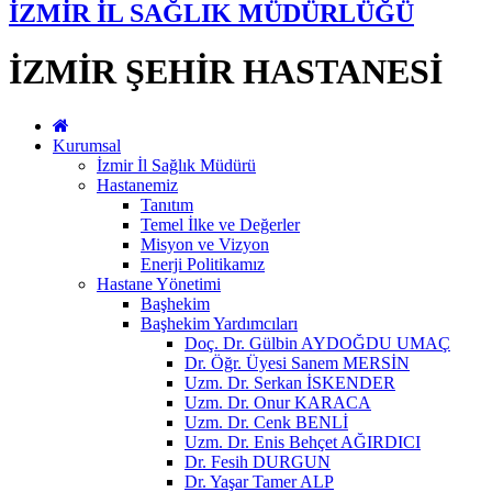
İZMİR İL SAĞLIK MÜDÜRLÜĞÜ
İZMİR ŞEHİR HASTANESİ
Kurumsal
İzmir İl Sağlık Müdürü
Hastanemiz
Tanıtım
Temel İlke ve Değerler
Misyon ve Vizyon
Enerji Politikamız
Hastane Yönetimi
Başhekim
Başhekim Yardımcıları
Doç. Dr. Gülbin AYDOĞDU UMAÇ
Dr. Öğr. Üyesi Sanem MERSİN
Uzm. Dr. Serkan İSKENDER
Uzm. Dr. Onur KARACA
Uzm. Dr. Cenk BENLİ
Uzm. Dr. Enis Behçet AĞIRDICI
Dr. Fesih DURGUN
Dr. Yaşar Tamer ALP