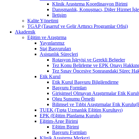
Klinik Araştırma Koordinasyon Birimi
Danışmanlık, Konuşmacı, Diğer Hizmet İşle
İletişim
Kalite Yönetimi
TGAP (Tasarruf ve Gelir Arttırıcı Programlar Ofisi)
Akademik
Eğitim ve Araştırma
Yayınlarımız
Staj Başvuruları
Asistanlık Süreçleri
Rotasyon İşleyişi ve Gerekli Belgeler
Tez Konu Belirleme ve EPK Onayı Hakkınd
Tez Sınav Öncesive Sonrasındaki Süreç Hak
Etik Kurul
Etik Kurul Başvuru Bilgilendirme
Başvuru Formları
Girişimsel Olmayan Araştırmalar Etik Kurulu
Olgu Sunumu Örneği
Bilimsel ve Tıbbi Araştırmalar Etik Kurul
TUEK (Tıpta Uzmanlık Eğitim Kurultayı)
EPK (Eğitim Planlama Kurulu)
Eğitim-Arge Birimi
Eğitim Birimi
Başvuru Formları
Klinik Araştırma Merkezi