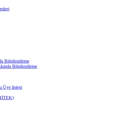
mleri
a Bilgilendirme
kında Bilgilendirme
 Üye listesi
u(BİTEK)