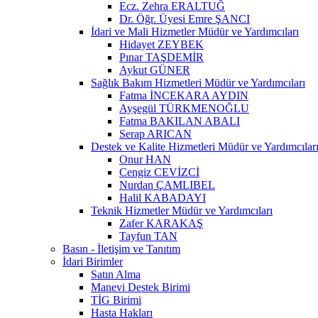
Ecz. Zehra ERALTUĞ
Dr. Öğr. Üyesi Emre ŞANCI
İdari ve Mali Hizmetler Müdür ve Yardımcıları
Hidayet ZEYBEK
Pınar TAŞDEMİR
Aykut GÜNER
Sağlık Bakım Hizmetleri Müdür ve Yardımcıları
Fatma İNCEKARA AYDIN
Ayşegül TÜRKMENOĞLU
Fatma BAKILAN ABALI
Serap ARICAN
Destek ve Kalite Hizmetleri Müdür ve Yardımcılar
Onur HAN
Cengiz CEVİZCİ
Nurdan ÇAMLIBEL
Halil KABADAYI
Teknik Hizmetler Müdür ve Yardımcıları
Zafer KARAKAŞ
Tayfun TAN
Basın - İletişim ve Tanıtım
İdari Birimler
Satın Alma
Manevi Destek Birimi
TİG Birimi
Hasta Hakları