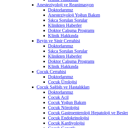
Anesteziyoloji ve Reanimasyon
Doktorlarımız
Anesteziyoloji Yoğun Bakım
Sıkça Sorulan Sorular
Klinikten Haberler
Doktor Çalışma Programı
Klinik Hakkında
Beyin ve Sinir Cerrahisi
Doktorlarımız
Sıkça Sorulan Sorular
Klinikten Haberler
Doktor Çalışma Programı
Klinik Hakkında
Çocuk Cerrahisi
Doktorlarımız
Çocuk Ürolojisi
Çocuk Sağlığı ve Hastalıkları
Doktorlarımız
Çocuk Acil
Çocuk Yoğun Bakım
Çocuk Nörolojisi
Çocuk Gastroenteroloji Hepatoloji ve Besl
Çocuk Endokrinolojisi
Çocuk Kardiyolojisi