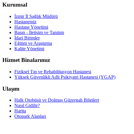
Kurumsal
İzmir İl Sağlık Müdürü
Hastanemiz
Hastane Yönetimi
Basın - İletişim ve Tanıtım
İdari Birimler
Eğitim ve Araştırma
Kalite Yönetimi
Hizmet Binalarımız
Fiziksel Tıp ve Rehabilitasyon Hastanesi
Yüksek Güvenlikli Adli Psikiyatri Hastanesi (YGAP)
Ulaşım
Halk Otobüsü ve Dolmuş Güzergah Bilgileri
Nasıl Gidilir?
Harita
Otopark Alanları