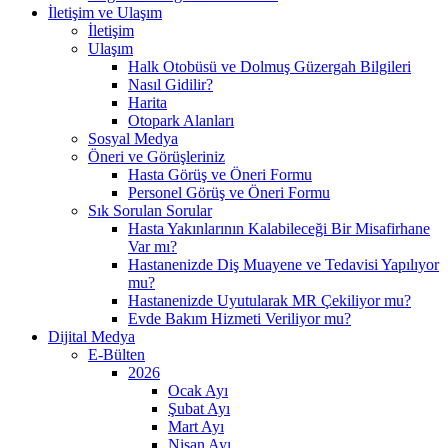
İletişim ve Ulaşım
İletişim
Ulaşım
Halk Otobüsü ve Dolmuş Güzergah Bilgileri
Nasıl Gidilir?
Harita
Otopark Alanları
Sosyal Medya
Öneri ve Görüşleriniz
Hasta Görüş ve Öneri Formu
Personel Görüş ve Öneri Formu
Sık Sorulan Sorular
Hasta Yakınlarının Kalabileceği Bir Misafirhane
Var mı?
Hastanenizde Diş Muayene ve Tedavisi Yapılıyor
mu?
Hastanenizde Uyutularak MR Çekiliyor mu?
Evde Bakım Hizmeti Veriliyor mu?
Dijital Medya
E-Bülten
2026
Ocak Ayı
Şubat Ayı
Mart Ayı
Nisan Ayı