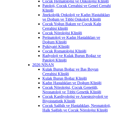
Çocuk Hematolojisi ve Onkolojisi Kliniği
Patoloji, Çocuk Cerrahisi ve Genel Cerrahi
Kliniği
Jinekolojik Onkoloji ve Kadın Hastalıkları
ve Doğum ve Tıbbi Onkoloji Kliniği
Çocuk Yoğun Bakım ve Çocuk Kalp
Cerrahisi kliniği
Çocuk Nörolojisi Kliniği
Perinatoloji ve Kadın Hastalıkları ve
Doğum Kliniği
Psikiyatri Kliniği
Çocuk Romatolojisi Kliniği
Radyoloji ve Kulak Burun Boğaz ve
Patoloji Kliniği
2026 NİSAN
Kulak Burun Boğaz ve Baş Boyun
Cerrahisi Kliniği
Kulak Burun Boğaz Kliniği
Kadın Hastalıkları ve Doğum Kliniği
Çocuk Nörolojisi, Çocuk Genetiği,
Neonatoloji ve Tıbbi Genetik Kliniği
Çocuk Kardiyolojisi ve Anesteziyoloji ve
Biyoistatistik Kliniği
Çocuk Sağlığı ve Hastalıkları, Neonatoloji,
Halk Sağlığı ve Çocuk Nörolojisi Kliniği