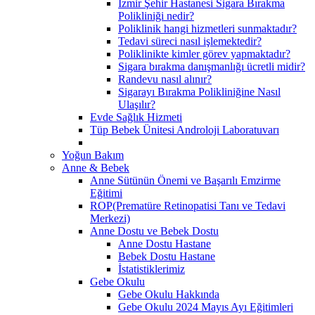
İzmir Şehir Hastanesi Sigara Bırakma
Polikliniği nedir?
Poliklinik hangi hizmetleri sunmaktadır?
Tedavi süreci nasıl işlemektedir?
Poliklinikte kimler görev yapmaktadır?
Sigara bırakma danışmanlığı ücretli midir?
Randevu nasıl alınır?
Sigarayı Bırakma Polikliniğine Nasıl
Ulaşılır?
Evde Sağlık Hizmeti
Tüp Bebek Ünitesi Androloji Laboratuvarı
Yoğun Bakım
Anne & Bebek
Anne Sütünün Önemi ve Başarılı Emzirme
Eğitimi
ROP(Prematüre Retinopatisi Tanı ve Tedavi
Merkezi)
Anne Dostu ve Bebek Dostu
Anne Dostu Hastane
Bebek Dostu Hastane
İstatistiklerimiz
Gebe Okulu
Gebe Okulu Hakkında
Gebe Okulu 2024 Mayıs Ayı Eğitimleri