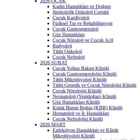
2026 OCAK
Kadın Hastalıkları ve Doğum
Jinekolojik Onkoloji Cerrahi
Çocuk Kardiyoloji
Fiziksel Tıp ve Rehabilitasyon
Çocuk Gastroenteroloji
Göz Hastalıkları
Çocuk Nöroloji ve Çocuk Acil
Radyoloji
Tıbbi Onkoloji
Çocuk Nefroloji
2026 ŞUBAT
Çocuk Yoğun Bakım Kliniği
Çocuk Gastroenterolojisi Kliniği
Tıbbi Mikrobiyoloji Kliniği
Tıbbi Genetik ve Çocuk Nörolojisi Kliniği
Çocuk Nörolojisi Kliniği
Neonatoloji (Yenidoğan) Kliniği
Göz Hastalıkları Kliniği
Kulak Burun Boğaz (KBB) Kliniği
Hematoloji ve İç Hastalıkları
Çocuk Nefrolojisi Kliniği
2026 MART
Enfeksiyon Hastalıkları ve Klinik
Mikrobiyoloji Kliniği