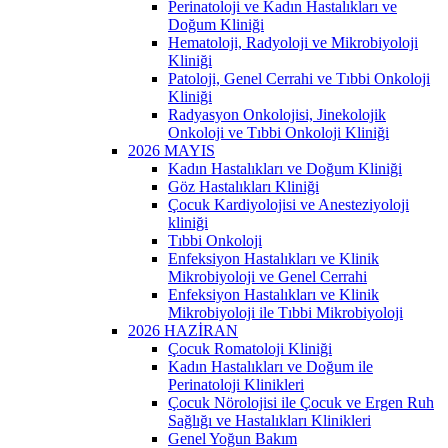
Perinatoloji ve Kadın Hastalıkları ve
Doğum Kliniği
Hematoloji, Radyoloji ve Mikrobiyoloji
Kliniği
Patoloji, Genel Cerrahi ve Tıbbi Onkoloji
Kliniği
Radyasyon Onkolojisi, Jinekolojik
Onkoloji ve Tıbbi Onkoloji Kliniği
2026 MAYIS
Kadın Hastalıkları ve Doğum Kliniği
Göz Hastalıkları Kliniği
Çocuk Kardiyolojisi ve Anesteziyoloji
kliniği
Tıbbi Onkoloji
Enfeksiyon Hastalıkları ve Klinik
Mikrobiyoloji ve Genel Cerrahi
Enfeksiyon Hastalıkları ve Klinik
Mikrobiyoloji ile Tıbbi Mikrobiyoloji
2026 HAZİRAN
Çocuk Romatoloji Kliniği
Kadın Hastalıkları ve Doğum ile
Perinatoloji Klinikleri
Çocuk Nörolojisi ile Çocuk ve Ergen Ruh
Sağlığı ve Hastalıkları Klinikleri
Genel Yoğun Bakım