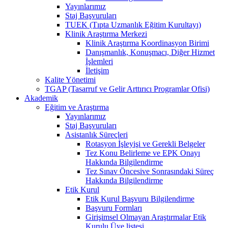
Yayınlarımız
Staj Başvuruları
TUEK (Tıpta Uzmanlık Eğitim Kurultayı)
Klinik Araştırma Merkezi
Klinik Araştırma Koordinasyon Birimi
Danışmanlık, Konuşmacı, Diğer Hizmet
İşlemleri
İletişim
Kalite Yönetimi
TGAP (Tasarruf ve Gelir Arttırıcı Programlar Ofisi)
Akademik
Eğitim ve Araştırma
Yayınlarımız
Staj Başvuruları
Asistanlık Süreçleri
Rotasyon İşleyişi ve Gerekli Belgeler
Tez Konu Belirleme ve EPK Onayı
Hakkında Bilgilendirme
Tez Sınav Öncesive Sonrasındaki Süreç
Hakkında Bilgilendirme
Etik Kurul
Etik Kurul Başvuru Bilgilendirme
Başvuru Formları
Girişimsel Olmayan Araştırmalar Etik
Kurulu Üye listesi