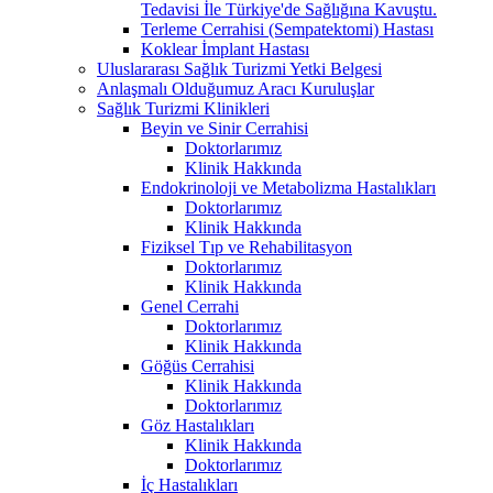
Tedavisi İle Türkiye'de Sağlığına Kavuştu.
Terleme Cerrahisi (Sempatektomi) Hastası
Koklear İmplant Hastası
Uluslararası Sağlık Turizmi Yetki Belgesi
Anlaşmalı Olduğumuz Aracı Kuruluşlar
Sağlık Turizmi Klinikleri
Beyin ve Sinir Cerrahisi
Doktorlarımız
Klinik Hakkında
Endokrinoloji ve Metabolizma Hastalıkları
Doktorlarımız
Klinik Hakkında
Fiziksel Tıp ve Rehabilitasyon
Doktorlarımız
Klinik Hakkında
Genel Cerrahi
Doktorlarımız
Klinik Hakkında
Göğüs Cerrahisi
Klinik Hakkında
Doktorlarımız
Göz Hastalıkları
Klinik Hakkında
Doktorlarımız
İç Hastalıkları