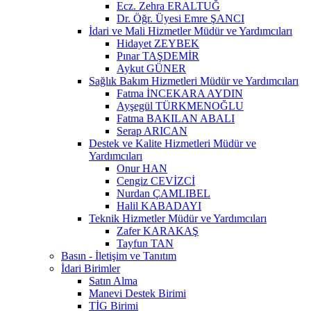
Ecz. Zehra ERALTUĞ
Dr. Öğr. Üyesi Emre ŞANCI
İdari ve Mali Hizmetler Müdür ve Yardımcıları
Hidayet ZEYBEK
Pınar TAŞDEMİR
Aykut GÜNER
Sağlık Bakım Hizmetleri Müdür ve Yardımcıları
Fatma İNCEKARA AYDIN
Ayşegül TÜRKMENOĞLU
Fatma BAKILAN ABALI
Serap ARICAN
Destek ve Kalite Hizmetleri Müdür ve
Yardımcıları
Onur HAN
Cengiz CEVİZCİ
Nurdan ÇAMLIBEL
Halil KABADAYI
Teknik Hizmetler Müdür ve Yardımcıları
Zafer KARAKAŞ
Tayfun TAN
Basın - İletişim ve Tanıtım
İdari Birimler
Satın Alma
Manevi Destek Birimi
TİG Birimi