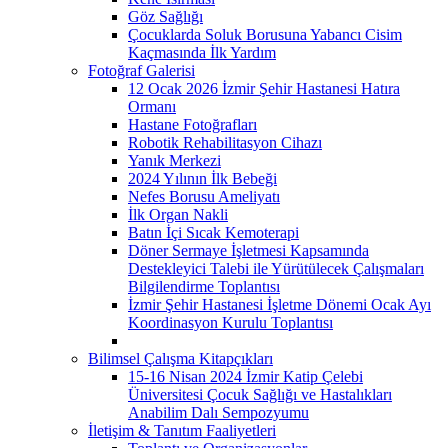
Göz Sağlığı
Çocuklarda Soluk Borusuna Yabancı Cisim
Kaçmasında İlk Yardım
Fotoğraf Galerisi
12 Ocak 2026 İzmir Şehir Hastanesi Hatıra
Ormanı
Hastane Fotoğrafları
Robotik Rehabilitasyon Cihazı
Yanık Merkezi
2024 Yılının İlk Bebeği
Nefes Borusu Ameliyatı
İlk Organ Nakli
Batın İçi Sıcak Kemoterapi
Döner Sermaye İşletmesi Kapsamında
Destekleyici Talebi ile Yürütülecek Çalışmaları
Bilgilendirme Toplantısı
İzmir Şehir Hastanesi İşletme Dönemi Ocak Ayı
Koordinasyon Kurulu Toplantısı
Bilimsel Çalışma Kitapçıkları
15-16 Nisan 2024 İzmir Katip Çelebi
Üniversitesi Çocuk Sağlığı ve Hastalıkları
Anabilim Dalı Sempozyumu
İletişim & Tanıtım Faaliyetleri