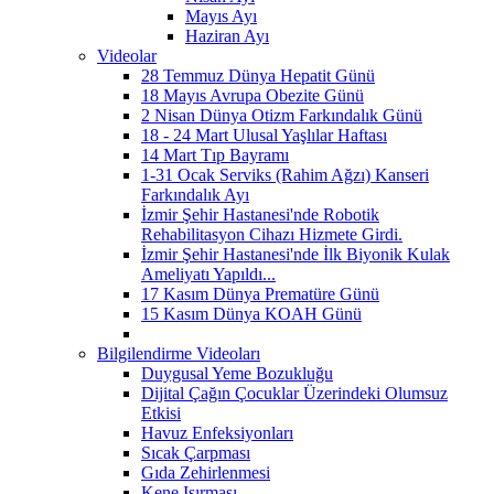
Mayıs Ayı
Haziran Ayı
Videolar
28 Temmuz Dünya Hepatit Günü
18 Mayıs Avrupa Obezite Günü
2 Nisan Dünya Otizm Farkındalık Günü
18 - 24 Mart Ulusal Yaşlılar Haftası
14 Mart Tıp Bayramı
1-31 Ocak Serviks (Rahim Ağzı) Kanseri
Farkındalık Ayı
İzmir Şehir Hastanesi'nde Robotik
Rehabilitasyon Cihazı Hizmete Girdi.
İzmir Şehir Hastanesi'nde İlk Biyonik Kulak
Ameliyatı Yapıldı...
17 Kasım Dünya Prematüre Günü
15 Kasım Dünya KOAH Günü
Bilgilendirme Videoları
Duygusal Yeme Bozukluğu
Dijital Çağın Çocuklar Üzerindeki Olumsuz
Etkisi
Havuz Enfeksiyonları
Sıcak Çarpması
Gıda Zehirlenmesi
Kene Isırması