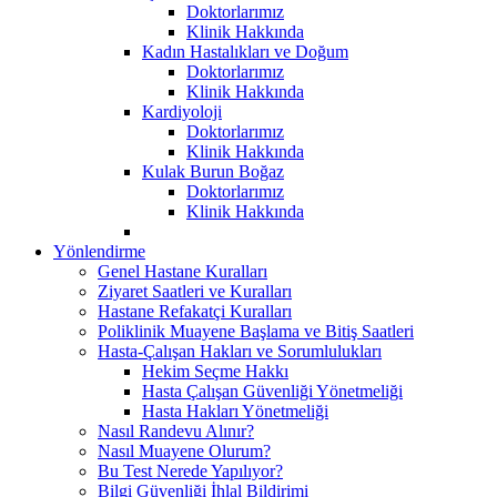
Doktorlarımız
Klinik Hakkında
Kadın Hastalıkları ve Doğum
Doktorlarımız
Klinik Hakkında
Kardiyoloji
Doktorlarımız
Klinik Hakkında
Kulak Burun Boğaz
Doktorlarımız
Klinik Hakkında
Yönlendirme
Genel Hastane Kuralları
Ziyaret Saatleri ve Kuralları
Hastane Refakatçi Kuralları
Poliklinik Muayene Başlama ve Bitiş Saatleri
Hasta-Çalışan Hakları ve Sorumlulukları
Hekim Seçme Hakkı
Hasta Çalışan Güvenliği Yönetmeliği
Hasta Hakları Yönetmeliği
Nasıl Randevu Alınır?
Nasıl Muayene Olurum?
Bu Test Nerede Yapılıyor?
Bilgi Güvenliği İhlal Bildirimi