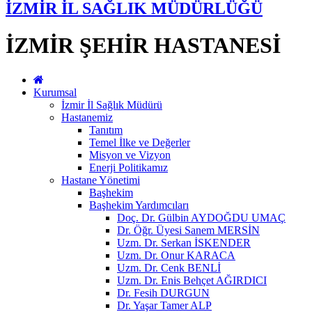
İZMİR İL SAĞLIK MÜDÜRLÜĞÜ
İZMİR ŞEHİR HASTANESİ
Kurumsal
İzmir İl Sağlık Müdürü
Hastanemiz
Tanıtım
Temel İlke ve Değerler
Misyon ve Vizyon
Enerji Politikamız
Hastane Yönetimi
Başhekim
Başhekim Yardımcıları
Doç. Dr. Gülbin AYDOĞDU UMAÇ
Dr. Öğr. Üyesi Sanem MERSİN
Uzm. Dr. Serkan İSKENDER
Uzm. Dr. Onur KARACA
Uzm. Dr. Cenk BENLİ
Uzm. Dr. Enis Behçet AĞIRDICI
Dr. Fesih DURGUN
Dr. Yaşar Tamer ALP