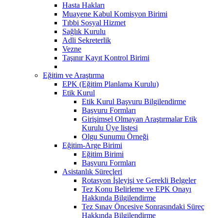
Hasta Hakları
Muayene Kabul Komisyon Birimi
Tıbbi Sosyal Hizmet
Sağlık Kurulu
Adli Sekreterlik
Vezne
Taşınır Kayıt Kontrol Birimi
Eğitim ve Araştırma
EPK (Eğitim Planlama Kurulu)
Etik Kurul
Etik Kurul Başvuru Bilgilendirme
Başvuru Formları
Girişimsel Olmayan Araştırmalar Etik
Kurulu Üye listesi
Olgu Sunumu Örneği
Eğitim-Arge Birimi
Eğitim Birimi
Başvuru Formları
Asistanlık Süreçleri
Rotasyon İşleyişi ve Gerekli Belgeler
Tez Konu Belirleme ve EPK Onayı
Hakkında Bilgilendirme
Tez Sınav Öncesive Sonrasındaki Süreç
Hakkında Bilgilendirme