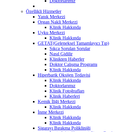
Doktorlarımız
Özellikli Hizmetler
Yanık Merkezi
Organ Nakli Merkezi
Klinik Hakkında
Uyku Merkezi
Klinik Hakkında
GETAT(Geleneksel Tamamlayıcı Tıp)
Sıkça Sorulan Sorular
Nasıl Gidilir
Klinikten Haberler
Doktor Çalışma Programı
Klinik Hakkında
Hiperbarik Oksijen Tedavisi
Klinik Hakkında
Doktorlarımız
Klinik Fotoğrafları
Klinik Haberleri
Kemik İliği Merkezi
Klinik Hakkında
İnme Merkezi
Klinik Hakkında
Klinik Hakkında
Sigarayı Bırakma Polikliniği