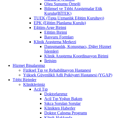
Olgu Sunumu Örneği
Bilimsel ve Tıbbi Araştırmalar Etik
Kurulu(BİTEK)
TUEK (Tıpta Uzmanlık Eğitim Kurultayı)
EPK (Eğitim Planlama Kurulu)
Eğitim-Arge Birimi
Eğitim Birimi
Başvuru Formları
Klinik Araştırma Merkezi
Danışmanlık, Konuşmacı, Diğer Hizmet
İşlemleri
Klinik Araştırma Koordinasyon Birimi
İletişim
Hizmet Binalarımız
Fiziksel Tıp ve Rehabilitasyon Hastanesi
Yüksek Güvenlikli Adli Psikiyatri Hastanesi (YGAP)
Tıbbi Birimler
Kliniklerimiz
Acil Tıp
Doktorlarımız
Acil Tıp Yoğun Bakım
Sıkça Sorulan Sorular
Klinikten Haberler
Doktor Çalışma Programı
Klinik Hakkında