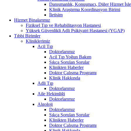
Danışmanlık, Konuşmacı, Diğer Hizmet İşle
Klinik Araştırma Koordinasyon Birimi
İletişim
Hizmet Binalarımız
Fiziksel Tıp ve Rehabilitasyon Hastanesi
Yüksek Güvenlikli Adli Psikiyatri Hastanesi (YGAP)
Tıbbi Birimler
Kliniklerimiz
Acil Tıp
Doktorlarımız
Acil Tıp Yoğun Bakım
Sıkça Sorulan Sorular
Klinikten Haberler
Doktor Çalışma Programı
Klinik Hakkında
Adli Tıp
Doktorlarımız
Aile Hekimliği
Doktorlarımız
Algoloji
Doktorlarımız
Sıkça Sorulan Sorular
Klinikten Haberler
Doktor Çalışma Programı
Klinik Hakkında