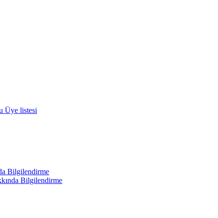
 Üye listesi
a Bilgilendirme
kında Bilgilendirme