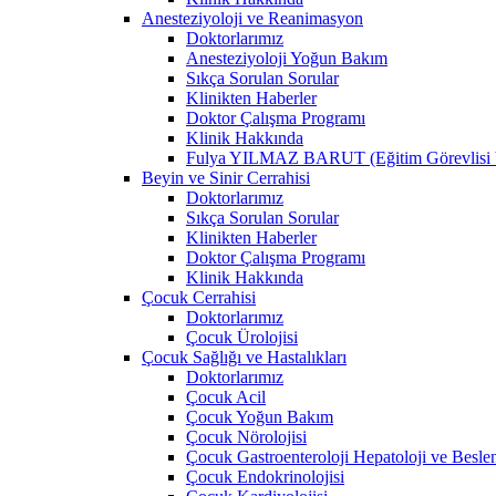
Anesteziyoloji ve Reanimasyon
Doktorlarımız
Anesteziyoloji Yoğun Bakım
Sıkça Sorulan Sorular
Klinikten Haberler
Doktor Çalışma Programı
Klinik Hakkında
Fulya YILMAZ BARUT (Eğitim Görevlisi V
Beyin ve Sinir Cerrahisi
Doktorlarımız
Sıkça Sorulan Sorular
Klinikten Haberler
Doktor Çalışma Programı
Klinik Hakkında
Çocuk Cerrahisi
Doktorlarımız
Çocuk Ürolojisi
Çocuk Sağlığı ve Hastalıkları
Doktorlarımız
Çocuk Acil
Çocuk Yoğun Bakım
Çocuk Nörolojisi
Çocuk Gastroenteroloji Hepatoloji ve Besl
Çocuk Endokrinolojisi