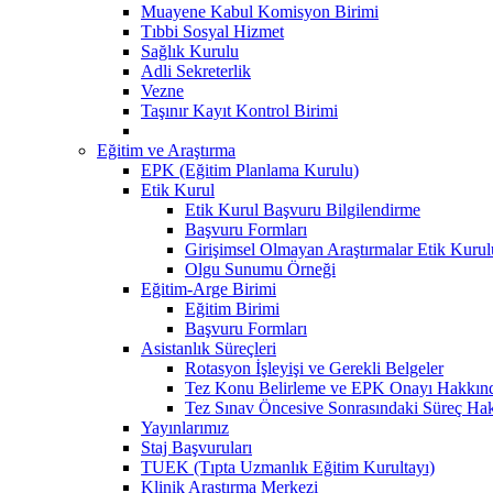
Muayene Kabul Komisyon Birimi
Tıbbi Sosyal Hizmet
Sağlık Kurulu
Adli Sekreterlik
Vezne
Taşınır Kayıt Kontrol Birimi
Eğitim ve Araştırma
EPK (Eğitim Planlama Kurulu)
Etik Kurul
Etik Kurul Başvuru Bilgilendirme
Başvuru Formları
Girişimsel Olmayan Araştırmalar Etik Kurulu
Olgu Sunumu Örneği
Eğitim-Arge Birimi
Eğitim Birimi
Başvuru Formları
Asistanlık Süreçleri
Rotasyon İşleyişi ve Gerekli Belgeler
Tez Konu Belirleme ve EPK Onayı Hakkınd
Tez Sınav Öncesive Sonrasındaki Süreç Hak
Yayınlarımız
Staj Başvuruları
TUEK (Tıpta Uzmanlık Eğitim Kurultayı)
Klinik Araştırma Merkezi