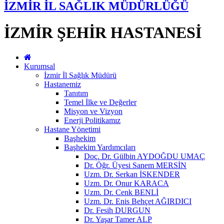
İZMİR İL SAĞLIK MÜDÜRLÜĞÜ
İZMİR ŞEHİR HASTANESİ
Kurumsal
İzmir İl Sağlık Müdürü
Hastanemiz
Tanıtım
Temel İlke ve Değerler
Misyon ve Vizyon
Enerji Politikamız
Hastane Yönetimi
Başhekim
Başhekim Yardımcıları
Doç. Dr. Gülbin AYDOĞDU UMAÇ
Dr. Öğr. Üyesi Sanem MERSİN
Uzm. Dr. Serkan İSKENDER
Uzm. Dr. Onur KARACA
Uzm. Dr. Cenk BENLİ
Uzm. Dr. Enis Behçet AĞIRDICI
Dr. Fesih DURGUN
Dr. Yaşar Tamer ALP