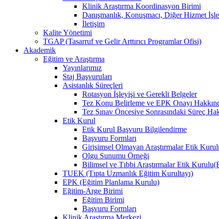
Klinik Araştırma Koordinasyon Birimi
Danışmanlık, Konuşmacı, Diğer Hizmet İşle
İletişim
Kalite Yönetimi
TGAP (Tasarruf ve Gelir Arttırıcı Programlar Ofisi)
Akademik
Eğitim ve Araştırma
Yayınlarımız
Staj Başvuruları
Asistanlık Süreçleri
Rotasyon İşleyişi ve Gerekli Belgeler
Tez Konu Belirleme ve EPK Onayı Hakkınd
Tez Sınav Öncesive Sonrasındaki Süreç Hak
Etik Kurul
Etik Kurul Başvuru Bilgilendirme
Başvuru Formları
Girişimsel Olmayan Araştırmalar Etik Kurulu
Olgu Sunumu Örneği
Bilimsel ve Tıbbi Araştırmalar Etik Kurul
TUEK (Tıpta Uzmanlık Eğitim Kurultayı)
EPK (Eğitim Planlama Kurulu)
Eğitim-Arge Birimi
Eğitim Birimi
Başvuru Formları
Klinik Araştırma Merkezi