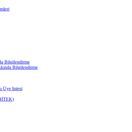
mleri
a Bilgilendirme
kında Bilgilendirme
 Üye listesi
u(BİTEK)