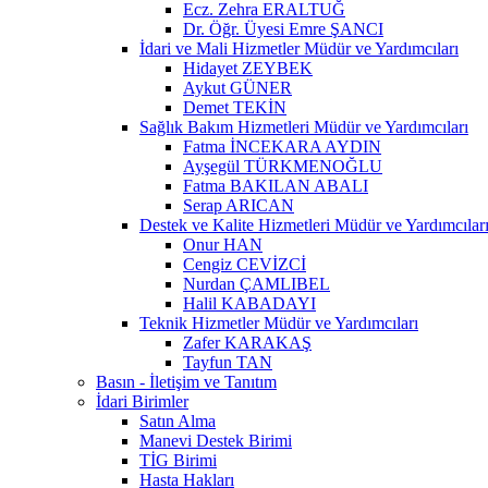
Ecz. Zehra ERALTUĞ
Dr. Öğr. Üyesi Emre ŞANCI
İdari ve Mali Hizmetler Müdür ve Yardımcıları
Hidayet ZEYBEK
Aykut GÜNER
Demet TEKİN
Sağlık Bakım Hizmetleri Müdür ve Yardımcıları
Fatma İNCEKARA AYDIN
Ayşegül TÜRKMENOĞLU
Fatma BAKILAN ABALI
Serap ARICAN
Destek ve Kalite Hizmetleri Müdür ve Yardımcılar
Onur HAN
Cengiz CEVİZCİ
Nurdan ÇAMLIBEL
Halil KABADAYI
Teknik Hizmetler Müdür ve Yardımcıları
Zafer KARAKAŞ
Tayfun TAN
Basın - İletişim ve Tanıtım
İdari Birimler
Satın Alma
Manevi Destek Birimi
TİG Birimi
Hasta Hakları