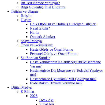
Bu Test Nerede Yapılıyor?
Bilgi Güvenliği İhlal Bildirimi
İletişim ve Ulaşım
İletişim
Ulaşım
Halk Otobüsü ve Dolmuş Güzergah Bilgileri
Nasıl Gidilir?
Harita
Otopark Alanları
Sosyal Medya
Öneri ve Görüşleriniz
Hasta Görüş ve Öneri Formu
Personel Görüş ve Öneri Formu
Sık Sorulan Sorular
Hasta Yakınlarının Kalabileceği Bir Misafirhane
Var mı?
Hastanenizde Diş Muayene ve Tedavisi Yapılıyor
mu?
Hastanenizde Uyutularak MR Çekiliyor mu?
Evde Bakım Hizmeti Veriliyor mu?
Dijital Medya
E-Bülten
2026
Ocak Ayı
Şubat Ayı