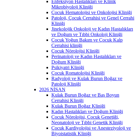
Enfeksiyon Hastalıkları ve Klinik
Mikrobiyoloji Kliniği
Çocuk Hematolojisi ve Onkolojisi Kliniği
Patoloji, Çocuk Cerrahisi ve Genel Cerrahi
Kliniği
Jinekolojik Onkoloji ve Kadın Hastalıkları
ve Doğum ve Tıbbi Onkoloji Kliniği
Çocuk Yoğun Bakım ve Çocuk Kalp
Cerrahisi kliniği
Çocuk Nörolojisi Kliniği
Perinatoloji ve Kadın Hastalıkları ve
Doğum Kliniği
Psikiyatri Kliniği
Çocuk Romatolojisi Kliniği
Radyoloji ve Kulak Burun Boğaz ve
Patoloji Kliniği
2026 NİSAN
Kulak Burun Boğaz ve Baş Boyun
Cerrahisi Kliniği
Kulak Burun Boğaz Kliniği
Kadın Hastalıkları ve Doğum Kliniği
Çocuk Nörolojisi, Çocuk Genetiği,
Neonatoloji ve Tıbbi Genetik Kliniği
Çocuk Kardiyolojisi ve Anesteziyoloji ve
Biyoistatistik Kliniği