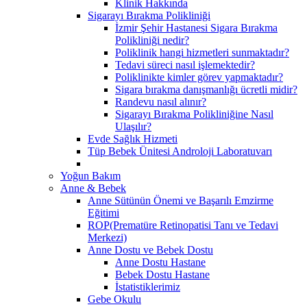
Klinik Hakkında
Sigarayı Bırakma Polikliniği
İzmir Şehir Hastanesi Sigara Bırakma
Polikliniği nedir?
Poliklinik hangi hizmetleri sunmaktadır?
Tedavi süreci nasıl işlemektedir?
Poliklinikte kimler görev yapmaktadır?
Sigara bırakma danışmanlığı ücretli midir?
Randevu nasıl alınır?
Sigarayı Bırakma Polikliniğine Nasıl
Ulaşılır?
Evde Sağlık Hizmeti
Tüp Bebek Ünitesi Androloji Laboratuvarı
Yoğun Bakım
Anne & Bebek
Anne Sütünün Önemi ve Başarılı Emzirme
Eğitimi
ROP(Prematüre Retinopatisi Tanı ve Tedavi
Merkezi)
Anne Dostu ve Bebek Dostu
Anne Dostu Hastane
Bebek Dostu Hastane
İstatistiklerimiz
Gebe Okulu