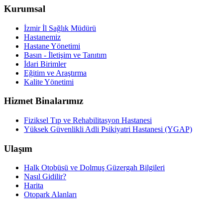
Kurumsal
İzmir İl Sağlık Müdürü
Hastanemiz
Hastane Yönetimi
Basın - İletişim ve Tanıtım
İdari Birimler
Eğitim ve Araştırma
Kalite Yönetimi
Hizmet Binalarımız
Fiziksel Tıp ve Rehabilitasyon Hastanesi
Yüksek Güvenlikli Adli Psikiyatri Hastanesi (YGAP)
Ulaşım
Halk Otobüsü ve Dolmuş Güzergah Bilgileri
Nasıl Gidilir?
Harita
Otopark Alanları