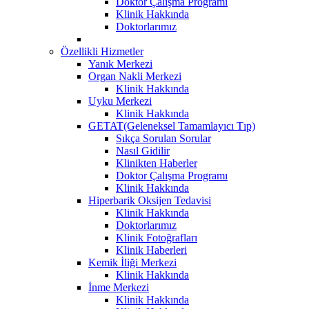
Doktor Çalışma Programı
Klinik Hakkında
Doktorlarımız
Özellikli Hizmetler
Yanık Merkezi
Organ Nakli Merkezi
Klinik Hakkında
Uyku Merkezi
Klinik Hakkında
GETAT(Geleneksel Tamamlayıcı Tıp)
Sıkça Sorulan Sorular
Nasıl Gidilir
Klinikten Haberler
Doktor Çalışma Programı
Klinik Hakkında
Hiperbarik Oksijen Tedavisi
Klinik Hakkında
Doktorlarımız
Klinik Fotoğrafları
Klinik Haberleri
Kemik İliği Merkezi
Klinik Hakkında
İnme Merkezi
Klinik Hakkında