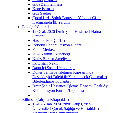
Gıda Zehirlenmesi
Kene Isırması
Göz Sağlığı
Çocuklarda Soluk Borusuna Yabancı Cisim
Kaçmasında İlk Yardım
Fotoğraf Galerisi
12 Ocak 2026 İzmir Şehir Hastanesi Hatıra
Ormanı
Hastane Fotoğrafları
Robotik Rehabilitasyon Cihazı
Yanık Merkezi
2024 Yılının İlk Bebeği
Nefes Borusu Ameliyatı
İlk Organ Nakli
Batın İçi Sıcak Kemoterapi
Döner Sermaye İşletmesi Kapsamında
Destekleyici Talebi ile Yürütülecek Çalışmaları
Bilgilendirme Toplantısı
İzmir Şehir Hastanesi İşletme Dönemi Ocak Ayı
Koordinasyon Kurulu Toplantısı
Bilimsel Çalışma Kitapçıkları
15-16 Nisan 2024 İzmir Katip Çelebi
Üniversitesi Çocuk Sağlığı ve Hastalıkları