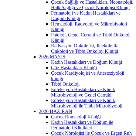
Çocuk Sağlığı ve Hastalıkları, Neonatoloji,
Halk Sağlığı ve Çocuk Nörolojisi Kliniği
Perinatoloji ve Kadın Hastalıkları ve
Doğum Kliniği
Hematoloji, Radyoloji ve Mikrobiyoloji
Kliniği
Patoloji, Genel Cerrahi ve Tıbbi Onkoloji
Kliniği
Radyasyon Onkolojisi, Jinekolojik
Onkoloji ve Tıbbi Onkoloji Kliniği
2026 MAYIS
Kadın Hastalıkları ve Doğum Kliniği
Göz Hastalıkları Kliniği
Çocuk Kardiyolojisi ve Anesteziyoloji
kliniği
Tıbbi Onkoloji
Enfeksiyon Hastalıkları ve Klinik
Mikrobiyoloji ve Genel Cerrahi
Enfeksiyon Hastalıkları ve Klinik
Mikrobiyoloji ile Tıbbi Mikrobiyoloji
2026 HAZİRAN
Çocuk Romatoloji Kliniği
Kadın Hastalıkları ve Doğum ile
Perinatoloji Klinikleri
Çocuk Nörolojisi ile Çocuk ve Ergen Ruh