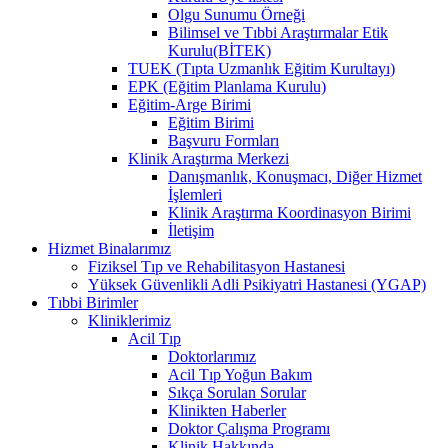
Olgu Sunumu Örneği
Bilimsel ve Tıbbi Araştırmalar Etik
Kurulu(BİTEK)
TUEK (Tıpta Uzmanlık Eğitim Kurultayı)
EPK (Eğitim Planlama Kurulu)
Eğitim-Arge Birimi
Eğitim Birimi
Başvuru Formları
Klinik Araştırma Merkezi
Danışmanlık, Konuşmacı, Diğer Hizmet
İşlemleri
Klinik Araştırma Koordinasyon Birimi
İletişim
Hizmet Binalarımız
Fiziksel Tıp ve Rehabilitasyon Hastanesi
Yüksek Güvenlikli Adli Psikiyatri Hastanesi (YGAP)
Tıbbi Birimler
Kliniklerimiz
Acil Tıp
Doktorlarımız
Acil Tıp Yoğun Bakım
Sıkça Sorulan Sorular
Klinikten Haberler
Doktor Çalışma Programı
Klinik Hakkında