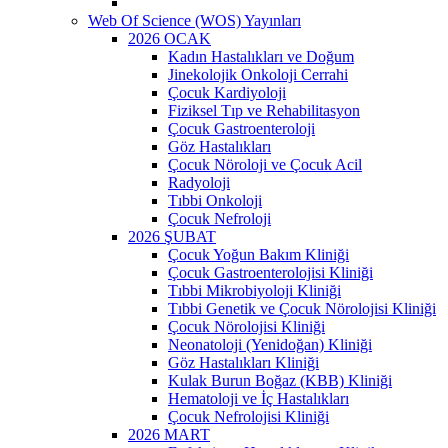
Web Of Science (WOS) Yayınları
2026 OCAK
Kadın Hastalıkları ve Doğum
Jinekolojik Onkoloji Cerrahi
Çocuk Kardiyoloji
Fiziksel Tıp ve Rehabilitasyon
Çocuk Gastroenteroloji
Göz Hastalıkları
Çocuk Nöroloji ve Çocuk Acil
Radyoloji
Tıbbi Onkoloji
Çocuk Nefroloji
2026 ŞUBAT
Çocuk Yoğun Bakım Kliniği
Çocuk Gastroenterolojisi Kliniği
Tıbbi Mikrobiyoloji Kliniği
Tıbbi Genetik ve Çocuk Nörolojisi Kliniği
Çocuk Nörolojisi Kliniği
Neonatoloji (Yenidoğan) Kliniği
Göz Hastalıkları Kliniği
Kulak Burun Boğaz (KBB) Kliniği
Hematoloji ve İç Hastalıkları
Çocuk Nefrolojisi Kliniği
2026 MART