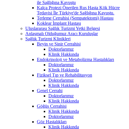
ile Sağlığına Kavuştu
Kalça Protezi Önerilen Rus Hasta Kök Hücre
Tedavisi İle Türkiye'de Sağlığına Kavuştu.
Terleme Cerrahisi (Sempatektomi) Hastası
Koklear İmplant Hastası
Uluslararası Sağlık Turizmi Yetki Belgesi
Anlaşmalı Olduğumuz Aracı Kuruluşlar
Sağlık Turizmi Klinikleri
Beyin ve Sinir Cerrahisi
Doktorlarımız
Klinik Hakkında
Endokrinoloji ve Metabolizma Hastalıkları
Doktorlarımız
Klinik Hakkında
Fiziksel Tıp ve Rehabilitasyon
Doktorlarımız
Klinik Hakkında
Genel Cerrahi
Doktorlarımız
Klinik Hakkında
Göğüs Cerrahisi
Klinik Hakkında
Doktorlarımız
Göz Hastalıkları
Klinik Hakkında