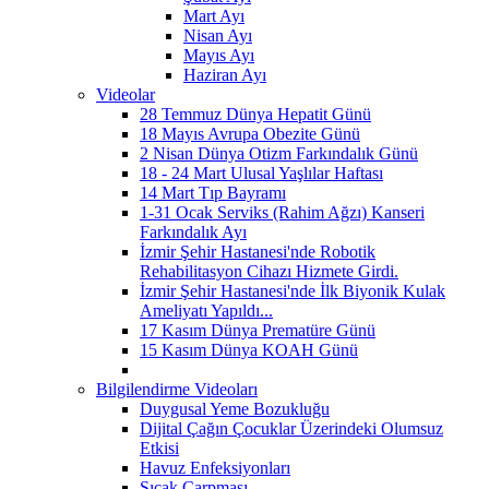
Mart Ayı
Nisan Ayı
Mayıs Ayı
Haziran Ayı
Videolar
28 Temmuz Dünya Hepatit Günü
18 Mayıs Avrupa Obezite Günü
2 Nisan Dünya Otizm Farkındalık Günü
18 - 24 Mart Ulusal Yaşlılar Haftası
14 Mart Tıp Bayramı
1-31 Ocak Serviks (Rahim Ağzı) Kanseri
Farkındalık Ayı
İzmir Şehir Hastanesi'nde Robotik
Rehabilitasyon Cihazı Hizmete Girdi.
İzmir Şehir Hastanesi'nde İlk Biyonik Kulak
Ameliyatı Yapıldı...
17 Kasım Dünya Prematüre Günü
15 Kasım Dünya KOAH Günü
Bilgilendirme Videoları
Duygusal Yeme Bozukluğu
Dijital Çağın Çocuklar Üzerindeki Olumsuz
Etkisi
Havuz Enfeksiyonları
Sıcak Çarpması