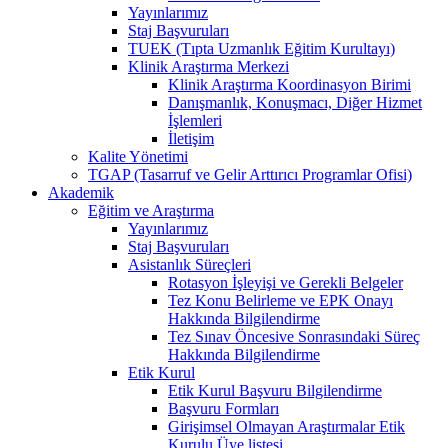
Yayınlarımız
Staj Başvuruları
TUEK (Tıpta Uzmanlık Eğitim Kurultayı)
Klinik Araştırma Merkezi
Klinik Araştırma Koordinasyon Birimi
Danışmanlık, Konuşmacı, Diğer Hizmet
İşlemleri
İletişim
Kalite Yönetimi
TGAP (Tasarruf ve Gelir Arttırıcı Programlar Ofisi)
Akademik
Eğitim ve Araştırma
Yayınlarımız
Staj Başvuruları
Asistanlık Süreçleri
Rotasyon İşleyişi ve Gerekli Belgeler
Tez Konu Belirleme ve EPK Onayı
Hakkında Bilgilendirme
Tez Sınav Öncesive Sonrasındaki Süreç
Hakkında Bilgilendirme
Etik Kurul
Etik Kurul Başvuru Bilgilendirme
Başvuru Formları
Girişimsel Olmayan Araştırmalar Etik
Kurulu Üye listesi