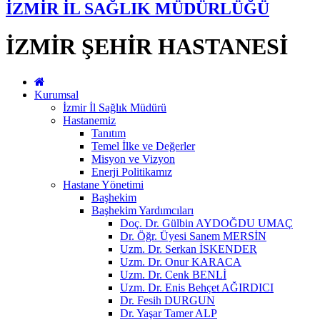
İZMİR İL SAĞLIK MÜDÜRLÜĞÜ
İZMİR ŞEHİR HASTANESİ
Kurumsal
İzmir İl Sağlık Müdürü
Hastanemiz
Tanıtım
Temel İlke ve Değerler
Misyon ve Vizyon
Enerji Politikamız
Hastane Yönetimi
Başhekim
Başhekim Yardımcıları
Doç. Dr. Gülbin AYDOĞDU UMAÇ
Dr. Öğr. Üyesi Sanem MERSİN
Uzm. Dr. Serkan İSKENDER
Uzm. Dr. Onur KARACA
Uzm. Dr. Cenk BENLİ
Uzm. Dr. Enis Behçet AĞIRDICI
Dr. Fesih DURGUN
Dr. Yaşar Tamer ALP