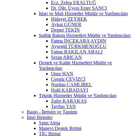
Ecz. Zehra ERALTUĞ
Dr. Öğr. Üyesi Emre ŞANCI
İdari ve Mali Hizmetler Müdür ve Yardımcıları
Hidayet ZEYBEK
Aykut GÜNER
Demet TEKİN
Sağlık Bakım Hizmetleri Müdür ve Yardımcıları
Fatma İNCEKARA AYDIN
Ayşegül TÜRKMENOĞLU
Fatma BAKILAN ABALI
Serap ARICAN
Destek ve Kalite Hizmetleri Müdür ve
Yardımcıları
Onur HAN
Cengiz CEVİZCİ
Nurdan ÇAMLIBEL
Halil KABADAYI
Teknik Hizmetler Müdür ve Yardımcıları
Zafer KARAKAŞ
Tayfun TAN
Basın - İletişim ve Tanıtım
İdari Birimler
Satın Alma
Manevi Destek Birimi
TİG Birimi