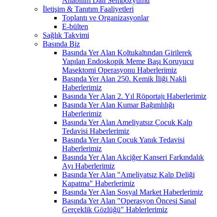
Anabilim Dalı Sempozyumu
İletişim & Tanıtım Faaliyetleri
Toplantı ve Organizasyonlar
E-bülten
Sağlık Takvimi
Basında Biz
Basında Yer Alan Koltukaltından Girilerek
Yapılan Endoskopik Meme Başı Koruyucu
Masektomi Operasyonu Haberlerimiz
Basında Yer Alan 250. Kemik İliği Nakli
Haberlerimiz
Basında Yer Alan 2. Yıl Röportajı Haberlerimiz
Basında Yer Alan Kumar Bağımlılığı
Haberlerimiz
Basında Yer Alan Ameliyatsız Çocuk Kalp
Tedavisi Haberlerimiz
Basında Yer Alan Çocuk Yanık Tedavisi
Haberlerimiz
Basında Yer Alan Akciğer Kanseri Farkındalık
Ayı Haberlerimiz
Basında Yer Alan "Ameliyatsız Kalp Deliği
Kapatma" Haberlerimiz
Basında Yer Alan Sosyal Market Haberlerimiz
Basında Yer Alan "Operasyon Öncesi Sanal
Gerçeklik Gözlüğü" Hablerlerimiz