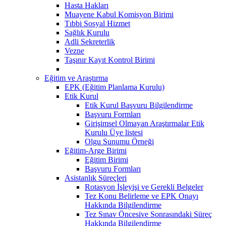
Hasta Hakları
Muayene Kabul Komisyon Birimi
Tıbbi Sosyal Hizmet
Sağlık Kurulu
Adli Sekreterlik
Vezne
Taşınır Kayıt Kontrol Birimi
Eğitim ve Araştırma
EPK (Eğitim Planlama Kurulu)
Etik Kurul
Etik Kurul Başvuru Bilgilendirme
Başvuru Formları
Girişimsel Olmayan Araştırmalar Etik
Kurulu Üye listesi
Olgu Sunumu Örneği
Eğitim-Arge Birimi
Eğitim Birimi
Başvuru Formları
Asistanlık Süreçleri
Rotasyon İşleyişi ve Gerekli Belgeler
Tez Konu Belirleme ve EPK Onayı
Hakkında Bilgilendirme
Tez Sınav Öncesive Sonrasındaki Süreç
Hakkında Bilgilendirme