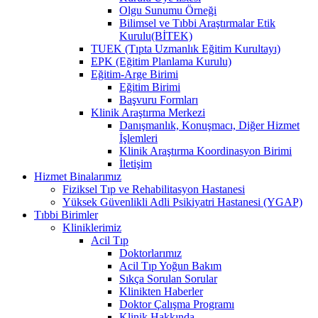
Olgu Sunumu Örneği
Bilimsel ve Tıbbi Araştırmalar Etik
Kurulu(BİTEK)
TUEK (Tıpta Uzmanlık Eğitim Kurultayı)
EPK (Eğitim Planlama Kurulu)
Eğitim-Arge Birimi
Eğitim Birimi
Başvuru Formları
Klinik Araştırma Merkezi
Danışmanlık, Konuşmacı, Diğer Hizmet
İşlemleri
Klinik Araştırma Koordinasyon Birimi
İletişim
Hizmet Binalarımız
Fiziksel Tıp ve Rehabilitasyon Hastanesi
Yüksek Güvenlikli Adli Psikiyatri Hastanesi (YGAP)
Tıbbi Birimler
Kliniklerimiz
Acil Tıp
Doktorlarımız
Acil Tıp Yoğun Bakım
Sıkça Sorulan Sorular
Klinikten Haberler
Doktor Çalışma Programı
Klinik Hakkında