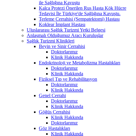
ile Sağlığına Kavuştu
Kalça Protezi Önerilen Rus Hasta Kök Hücre
Tedavisi İle Türkiye'de Sağlığına Kavuştu.
Terleme Cerrahisi (Sempatektomi) Hastası
Koklear İmplant Hastası
Uluslararası Sağlık Turizmi Yetki Belgesi
Anlaşmalı Olduğumuz Aracı Kuruluşlar
Sağlık Turizmi Klinikleri
Beyin ve Sinir Cerrahisi
Doktorlarımız
Klinik Hakkında
Endokrinoloji ve Metabolizma Hastalıkları
Doktorlarımız
Klinik Hakkında
Fiziksel Tıp ve Rehabilitasyon
Doktorlarımız
Klinik Hakkında
Genel Cerrahi
Doktorlarımız
Klinik Hakkında
Göğüs Cerrahisi
Klinik Hakkında
Doktorlarımız
Göz Hastalıkları
Klinik Hakkında