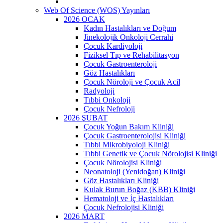
Web Of Science (WOS) Yayınları
2026 OCAK
Kadın Hastalıkları ve Doğum
Jinekolojik Onkoloji Cerrahi
Çocuk Kardiyoloji
Fiziksel Tıp ve Rehabilitasyon
Çocuk Gastroenteroloji
Göz Hastalıkları
Çocuk Nöroloji ve Çocuk Acil
Radyoloji
Tıbbi Onkoloji
Çocuk Nefroloji
2026 ŞUBAT
Çocuk Yoğun Bakım Kliniği
Çocuk Gastroenterolojisi Kliniği
Tıbbi Mikrobiyoloji Kliniği
Tıbbi Genetik ve Çocuk Nörolojisi Kliniği
Çocuk Nörolojisi Kliniği
Neonatoloji (Yenidoğan) Kliniği
Göz Hastalıkları Kliniği
Kulak Burun Boğaz (KBB) Kliniği
Hematoloji ve İç Hastalıkları
Çocuk Nefrolojisi Kliniği
2026 MART