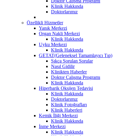
Doktor Çalışma Programı
Klinik Hakkında
Doktorlarımız
Özellikli Hizmetler
Yanık Merkezi
Organ Nakli Merkezi
Klinik Hakkında
Uyku Merkezi
Klinik Hakkında
GETAT(Geleneksel Tamamlayıcı Tıp)
Sıkça Sorulan Sorular
Nasıl Gidilir
Klinikten Haberler
Doktor Çalışma Programı
Klinik Hakkında
Hiperbarik Oksijen Tedavisi
Klinik Hakkında
Doktorlarımız
Klinik Fotoğrafları
Klinik Haberleri
Kemik İliği Merkezi
Klinik Hakkında
İnme Merkezi
Klinik Hakkında