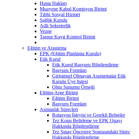
Hasta Hakları
Muayene Kabul Komisyon Birimi
Tıbbi Sosyal Hizmet
Sağlık Kurulu
Adli Sekreterlik
Vezne
Taşınır Kayıt Kontrol Birimi
Eğitim ve Araştırma
EPK (Eğitim Planlama Kurulu)
Etik Kurul
Etik Kurul Başvuru Bilgilendirme
Başvuru Formları
Girişimsel Olmayan Araştırmalar Etik
Kurulu Üye listesi
Olgu Sunumu Örneği
Eğitim-Arge Birimi
Eğitim Birimi
Başvuru Formları
Asistanlık Süreçleri
Rotasyon İşleyişi ve Gerekli Belgeler
Tez Konu Belirleme ve EPK Onayı
Hakkında Bilgilendirme
Tez Sınav Öncesive Sonrasındaki Süreç
Hakkında Bilgilendirme