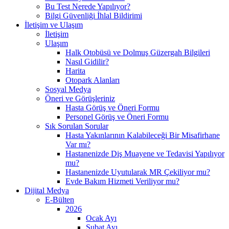
Bu Test Nerede Yapılıyor?
Bilgi Güvenliği İhlal Bildirimi
İletişim ve Ulaşım
İletişim
Ulaşım
Halk Otobüsü ve Dolmuş Güzergah Bilgileri
Nasıl Gidilir?
Harita
Otopark Alanları
Sosyal Medya
Öneri ve Görüşleriniz
Hasta Görüş ve Öneri Formu
Personel Görüş ve Öneri Formu
Sık Sorulan Sorular
Hasta Yakınlarının Kalabileceği Bir Misafirhane
Var mı?
Hastanenizde Diş Muayene ve Tedavisi Yapılıyor
mu?
Hastanenizde Uyutularak MR Çekiliyor mu?
Evde Bakım Hizmeti Veriliyor mu?
Dijital Medya
E-Bülten
2026
Ocak Ayı
Şubat Ayı