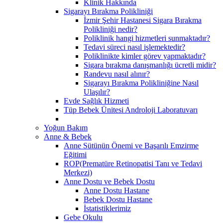
Klinik Hakkında
Sigarayı Bırakma Polikliniği
İzmir Şehir Hastanesi Sigara Bırakma
Polikliniği nedir?
Poliklinik hangi hizmetleri sunmaktadır?
Tedavi süreci nasıl işlemektedir?
Poliklinikte kimler görev yapmaktadır?
Sigara bırakma danışmanlığı ücretli midir?
Randevu nasıl alınır?
Sigarayı Bırakma Polikliniğine Nasıl
Ulaşılır?
Evde Sağlık Hizmeti
Tüp Bebek Ünitesi Androloji Laboratuvarı
Yoğun Bakım
Anne & Bebek
Anne Sütünün Önemi ve Başarılı Emzirme
Eğitimi
ROP(Prematüre Retinopatisi Tanı ve Tedavi
Merkezi)
Anne Dostu ve Bebek Dostu
Anne Dostu Hastane
Bebek Dostu Hastane
İstatistiklerimiz
Gebe Okulu