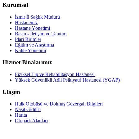
Kurumsal
İzmir İl Sağlık Müdürü
Hastanemiz
Hastane Yönetimi
Basın - İletişim ve Tanıtım
İdari Birimler
Eğitim ve Araştırma
Kalite Yönetimi
Hizmet Binalarımız
Fiziksel Tıp ve Rehabilitasyon Hastanesi
Yüksek Güvenlikli Adli Psikiyatri Hastanesi (YGAP)
Ulaşım
Halk Otobüsü ve Dolmuş Güzergah Bilgileri
Nasıl Gidilir?
Harita
Otopark Alanları