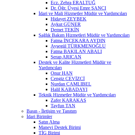
Ecz. Zehra ERALTUĞ
Dr. Öğr. Üyesi Emre ŞANCI
İdari ve Mali Hizmetler Müdür ve Yardımcıları
Hidayet ZEYBEK
Aykut GÜNER
Demet TEKİN
Sağlık Bakım Hizmetleri Müdür ve Yardımcıları
Fatma İNCEKARA AYDIN
Ayşegül TÜRKMENOĞLU
Fatma BAKILAN ABALI
Serap ARICAN
Destek ve Kalite Hizmetleri Müdür ve
Yardımcıları
Onur HAN
Cengiz CEVİZCİ
Nurdan ÇAMLIBEL
Halil KABADAYI
Teknik Hizmetler Müdür ve Yardımcıları
Zafer KARAKAŞ
Tayfun TAN
Basın - İletişim ve Tanıtım
İdari Birimler
Satın Alma
Manevi Destek Birimi
TİG Birimi