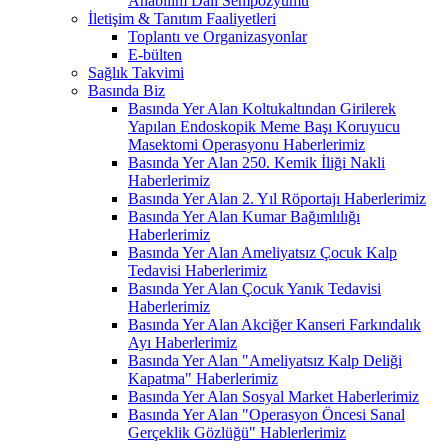
Anabilim Dalı Sempozyumu
İletişim & Tanıtım Faaliyetleri
Toplantı ve Organizasyonlar
E-bülten
Sağlık Takvimi
Basında Biz
Basında Yer Alan Koltukaltından Girilerek
Yapılan Endoskopik Meme Başı Koruyucu
Masektomi Operasyonu Haberlerimiz
Basında Yer Alan 250. Kemik İliği Nakli
Haberlerimiz
Basında Yer Alan 2. Yıl Röportajı Haberlerimiz
Basında Yer Alan Kumar Bağımlılığı
Haberlerimiz
Basında Yer Alan Ameliyatsız Çocuk Kalp
Tedavisi Haberlerimiz
Basında Yer Alan Çocuk Yanık Tedavisi
Haberlerimiz
Basında Yer Alan Akciğer Kanseri Farkındalık
Ayı Haberlerimiz
Basında Yer Alan "Ameliyatsız Kalp Deliği
Kapatma" Haberlerimiz
Basında Yer Alan Sosyal Market Haberlerimiz
Basında Yer Alan "Operasyon Öncesi Sanal
Gerçeklik Gözlüğü" Hablerlerimiz