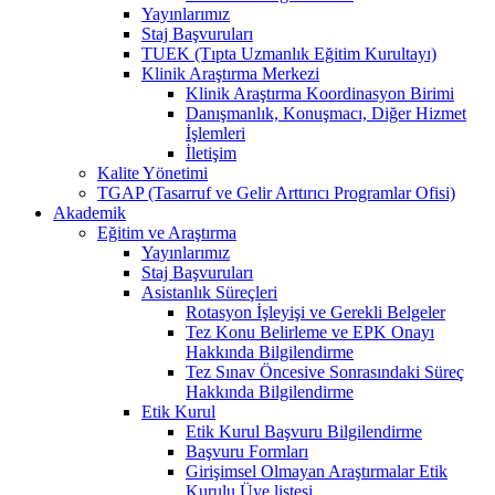
Yayınlarımız
Staj Başvuruları
TUEK (Tıpta Uzmanlık Eğitim Kurultayı)
Klinik Araştırma Merkezi
Klinik Araştırma Koordinasyon Birimi
Danışmanlık, Konuşmacı, Diğer Hizmet
İşlemleri
İletişim
Kalite Yönetimi
TGAP (Tasarruf ve Gelir Arttırıcı Programlar Ofisi)
Akademik
Eğitim ve Araştırma
Yayınlarımız
Staj Başvuruları
Asistanlık Süreçleri
Rotasyon İşleyişi ve Gerekli Belgeler
Tez Konu Belirleme ve EPK Onayı
Hakkında Bilgilendirme
Tez Sınav Öncesive Sonrasındaki Süreç
Hakkında Bilgilendirme
Etik Kurul
Etik Kurul Başvuru Bilgilendirme
Başvuru Formları
Girişimsel Olmayan Araştırmalar Etik
Kurulu Üye listesi