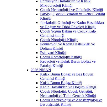
Enfeksiyon Hastalıkları ve Klinik
Mikrobiyoloji Kliniği
Çocuk Hematolojisi ve Onkolojisi Kliniği
Patoloji, Çocuk Cerrahisi ve Genel Cerrahi
Kliniği
Jinekolojik Onkoloji ve Kadın Hastalıkları
ve Doğum ve Tıbbi Onkoloji Kliniği
Çocuk Yoğun Bakım ve Çocuk Kalp
Cerrahisi kliniği
Çocuk Nörolojisi Kliniği
Perinatoloji ve Kadın Hastalıkları ve
Doğum Kliniği
Psikiyatri Kliniği
Çocuk Romatolojisi Kliniği
Radyoloji ve Kulak Burun Boğaz ve
Patoloji Kliniği
2026 NİSAN
Kulak Burun Boğaz ve Baş Boyun
Cerrahisi Kliniği
Kulak Burun Boğaz Kliniği
Kadın Hastalıkları ve Doğum Kliniği
Çocuk Nörolojisi, Çocuk Genetiği,
Neonatoloji ve Tıbbi Genetik Kliniği
Çocuk Kardiyolojisi ve Anesteziyoloji ve
Biyoistatistik Kliniği