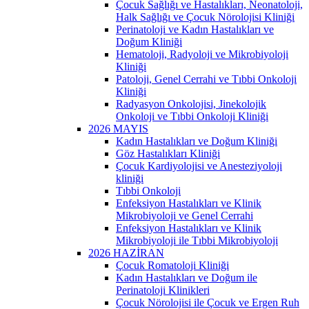
Çocuk Sağlığı ve Hastalıkları, Neonatoloji,
Halk Sağlığı ve Çocuk Nörolojisi Kliniği
Perinatoloji ve Kadın Hastalıkları ve
Doğum Kliniği
Hematoloji, Radyoloji ve Mikrobiyoloji
Kliniği
Patoloji, Genel Cerrahi ve Tıbbi Onkoloji
Kliniği
Radyasyon Onkolojisi, Jinekolojik
Onkoloji ve Tıbbi Onkoloji Kliniği
2026 MAYIS
Kadın Hastalıkları ve Doğum Kliniği
Göz Hastalıkları Kliniği
Çocuk Kardiyolojisi ve Anesteziyoloji
kliniği
Tıbbi Onkoloji
Enfeksiyon Hastalıkları ve Klinik
Mikrobiyoloji ve Genel Cerrahi
Enfeksiyon Hastalıkları ve Klinik
Mikrobiyoloji ile Tıbbi Mikrobiyoloji
2026 HAZİRAN
Çocuk Romatoloji Kliniği
Kadın Hastalıkları ve Doğum ile
Perinatoloji Klinikleri
Çocuk Nörolojisi ile Çocuk ve Ergen Ruh