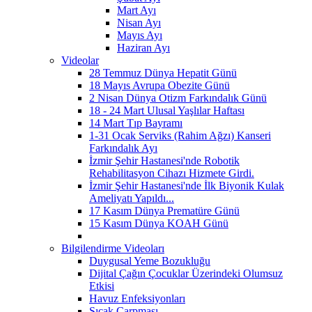
Mart Ayı
Nisan Ayı
Mayıs Ayı
Haziran Ayı
Videolar
28 Temmuz Dünya Hepatit Günü
18 Mayıs Avrupa Obezite Günü
2 Nisan Dünya Otizm Farkındalık Günü
18 - 24 Mart Ulusal Yaşlılar Haftası
14 Mart Tıp Bayramı
1-31 Ocak Serviks (Rahim Ağzı) Kanseri
Farkındalık Ayı
İzmir Şehir Hastanesi'nde Robotik
Rehabilitasyon Cihazı Hizmete Girdi.
İzmir Şehir Hastanesi'nde İlk Biyonik Kulak
Ameliyatı Yapıldı...
17 Kasım Dünya Prematüre Günü
15 Kasım Dünya KOAH Günü
Bilgilendirme Videoları
Duygusal Yeme Bozukluğu
Dijital Çağın Çocuklar Üzerindeki Olumsuz
Etkisi
Havuz Enfeksiyonları
Sıcak Çarpması