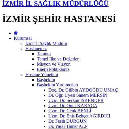
İZMİR İL SAĞLIK MÜDÜRLÜĞÜ
İZMİR ŞEHİR HASTANESİ
Kurumsal
İzmir İl Sağlık Müdürü
Hastanemiz
Tanıtım
Temel İlke ve Değerler
Misyon ve Vizyon
Enerji Politikamız
Hastane Yönetimi
Başhekim
Başhekim Yardımcıları
Doç. Dr. Gülbin AYDOĞDU UMAÇ
Dr. Öğr. Üyesi Sanem MERSİN
Uzm. Dr. Serkan İSKENDER
Uzm. Dr. Onur KARACA
Uzm. Dr. Cenk BENLİ
Uzm. Dr. Enis Behçet AĞIRDICI
Dr. Fesih DURGUN
Dr. Yaşar Tamer ALP