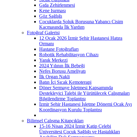
Gıda Zehirlenmesi
Kene Isırması
Göz Sağlığı
Çocuklarda Soluk Borusuna Yabancı Cisim
Kaçmasında İlk Yardım
Fotoğraf Galerisi
12 Ocak 2026 İzmir Şehir Hastanesi Hatıra
Ormanı
Hastane Fotoğrafları
Robotik Rehabilitasyon Cihazı
Yanık Merkezi
2024 Yılının İlk Bebeği
Nefes Borusu Ameliyatı
İlk Organ Nakli
Batın İçi Sıcak Kemoterapi
Döner Sermaye İşletmesi Kapsamında
Destekleyici Talebi ile Yürütülecek Çalışmaları
Bilgilendirme Toplantısı
İzmir Şehir Hastanesi İşletme Dönemi Ocak Ayı
Koordinasyon Kurulu Toplantısı
Bilimsel Çalışma Kitapçıkları
15-16 Nisan 2024 İzmir Katip Çelebi
Üniversitesi Çocuk Sağlığı ve Hastalıkları