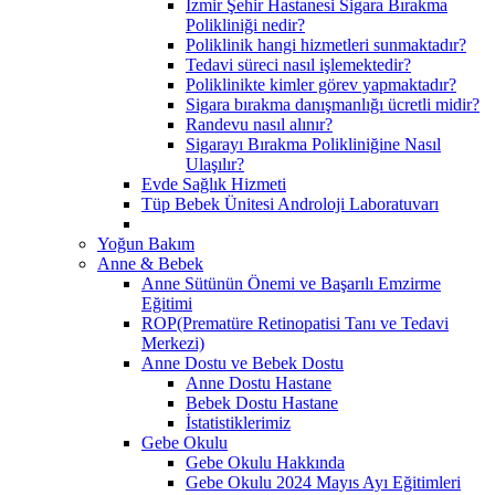
İzmir Şehir Hastanesi Sigara Bırakma
Polikliniği nedir?
Poliklinik hangi hizmetleri sunmaktadır?
Tedavi süreci nasıl işlemektedir?
Poliklinikte kimler görev yapmaktadır?
Sigara bırakma danışmanlığı ücretli midir?
Randevu nasıl alınır?
Sigarayı Bırakma Polikliniğine Nasıl
Ulaşılır?
Evde Sağlık Hizmeti
Tüp Bebek Ünitesi Androloji Laboratuvarı
Yoğun Bakım
Anne & Bebek
Anne Sütünün Önemi ve Başarılı Emzirme
Eğitimi
ROP(Prematüre Retinopatisi Tanı ve Tedavi
Merkezi)
Anne Dostu ve Bebek Dostu
Anne Dostu Hastane
Bebek Dostu Hastane
İstatistiklerimiz
Gebe Okulu
Gebe Okulu Hakkında
Gebe Okulu 2024 Mayıs Ayı Eğitimleri