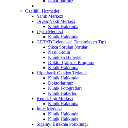
Doktorlarımız
Özellikli Hizmetler
Yanık Merkezi
Organ Nakli Merkezi
Klinik Hakkında
Uyku Merkezi
Klinik Hakkında
GETAT(Geleneksel Tamamlayıcı Tıp)
Sıkça Sorulan Sorular
Nasıl Gidilir
Klinikten Haberler
Doktor Çalışma Programı
Klinik Hakkında
Hiperbarik Oksijen Tedavisi
Klinik Hakkında
Doktorlarımız
Klinik Fotoğrafları
Klinik Haberleri
Kemik İliği Merkezi
Klinik Hakkında
İnme Merkezi
Klinik Hakkında
Klinik Hakkında
Sigarayı Bırakma Polikliniği