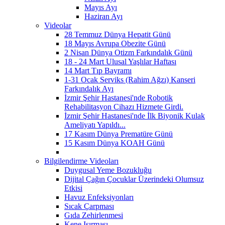
Mayıs Ayı
Haziran Ayı
Videolar
28 Temmuz Dünya Hepatit Günü
18 Mayıs Avrupa Obezite Günü
2 Nisan Dünya Otizm Farkındalık Günü
18 - 24 Mart Ulusal Yaşlılar Haftası
14 Mart Tıp Bayramı
1-31 Ocak Serviks (Rahim Ağzı) Kanseri
Farkındalık Ayı
İzmir Şehir Hastanesi'nde Robotik
Rehabilitasyon Cihazı Hizmete Girdi.
İzmir Şehir Hastanesi'nde İlk Biyonik Kulak
Ameliyatı Yapıldı...
17 Kasım Dünya Prematüre Günü
15 Kasım Dünya KOAH Günü
Bilgilendirme Videoları
Duygusal Yeme Bozukluğu
Dijital Çağın Çocuklar Üzerindeki Olumsuz
Etkisi
Havuz Enfeksiyonları
Sıcak Çarpması
Gıda Zehirlenmesi
Kene Isırması