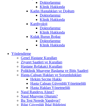
Doktorlarımız
Klinik Hakkında
Kadın Hastalıkları ve Doğum
Doktorlarımız
Klinik Hakkında
Kardiyoloji
Doktorlarımız
Klinik Hakkında
Kulak Burun Boğaz
Doktorlarımız
Klinik Hakkında
Yönlendirme
Genel Hastane Kuralları
Ziyaret Saatleri ve Kuralları
Hastane Refakatçi Kuralları
Poliklinik Muayene Başlama ve Bitiş Saatleri
Hasta-Çalışan Hakları ve Sorumlulukları
Hekim Seçme Hakkı
Hasta Çalışan Güvenliği Yönetmeliği
Hasta Hakları Yönetmeliği
Nasıl Randevu Alınır?
Nasıl Muayene Olurum?
Bu Test Nerede Yapılıyor?
Bilgi Güvenliği İhlal Bildirimi