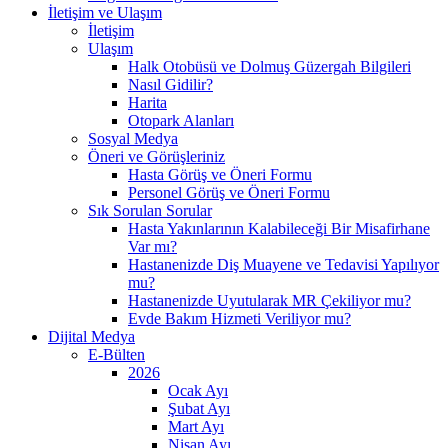
İletişim ve Ulaşım
İletişim
Ulaşım
Halk Otobüsü ve Dolmuş Güzergah Bilgileri
Nasıl Gidilir?
Harita
Otopark Alanları
Sosyal Medya
Öneri ve Görüşleriniz
Hasta Görüş ve Öneri Formu
Personel Görüş ve Öneri Formu
Sık Sorulan Sorular
Hasta Yakınlarının Kalabileceği Bir Misafirhane
Var mı?
Hastanenizde Diş Muayene ve Tedavisi Yapılıyor
mu?
Hastanenizde Uyutularak MR Çekiliyor mu?
Evde Bakım Hizmeti Veriliyor mu?
Dijital Medya
E-Bülten
2026
Ocak Ayı
Şubat Ayı
Mart Ayı
Nisan Ayı