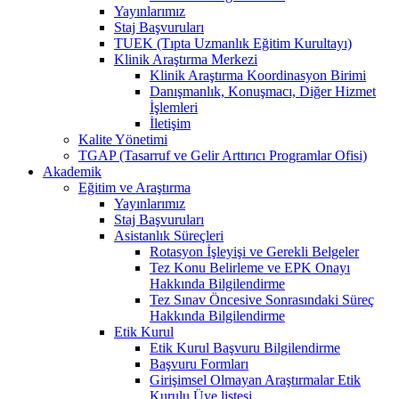
Yayınlarımız
Staj Başvuruları
TUEK (Tıpta Uzmanlık Eğitim Kurultayı)
Klinik Araştırma Merkezi
Klinik Araştırma Koordinasyon Birimi
Danışmanlık, Konuşmacı, Diğer Hizmet
İşlemleri
İletişim
Kalite Yönetimi
TGAP (Tasarruf ve Gelir Arttırıcı Programlar Ofisi)
Akademik
Eğitim ve Araştırma
Yayınlarımız
Staj Başvuruları
Asistanlık Süreçleri
Rotasyon İşleyişi ve Gerekli Belgeler
Tez Konu Belirleme ve EPK Onayı
Hakkında Bilgilendirme
Tez Sınav Öncesive Sonrasındaki Süreç
Hakkında Bilgilendirme
Etik Kurul
Etik Kurul Başvuru Bilgilendirme
Başvuru Formları
Girişimsel Olmayan Araştırmalar Etik
Kurulu Üye listesi