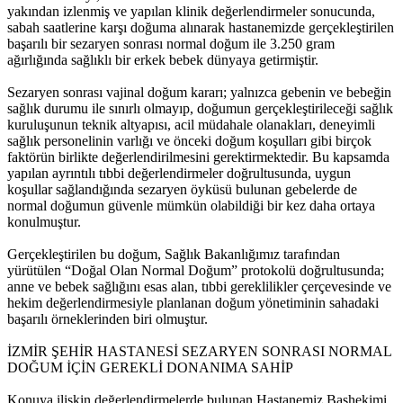
yakından izlenmiş ve yapılan klinik değerlendirmeler sonucunda,
sabah saatlerine karşı doğuma alınarak hastanemizde gerçekleştirilen
başarılı bir sezaryen sonrası normal doğum ile 3.250 gram
ağırlığında sağlıklı bir erkek bebek dünyaya getirmiştir.
Sezaryen sonrası vajinal doğum kararı; yalnızca gebenin ve bebeğin
sağlık durumu ile sınırlı olmayıp, doğumun gerçekleştirileceği sağlık
kuruluşunun teknik altyapısı, acil müdahale olanakları, deneyimli
sağlık personelinin varlığı ve önceki doğum koşulları gibi birçok
faktörün birlikte değerlendirilmesini gerektirmektedir. Bu kapsamda
yapılan ayrıntılı tıbbi değerlendirmeler doğrultusunda, uygun
koşullar sağlandığında sezaryen öyküsü bulunan gebelerde de
normal doğumun güvenle mümkün olabildiği bir kez daha ortaya
konulmuştur.
Gerçekleştirilen bu doğum, Sağlık Bakanlığımız tarafından
yürütülen “Doğal Olan Normal Doğum” protokolü doğrultusunda;
anne ve bebek sağlığını esas alan, tıbbi gereklilikler çerçevesinde ve
hekim değerlendirmesiyle planlanan doğum yönetiminin sahadaki
başarılı örneklerinden biri olmuştur.
İZMİR ŞEHİR HASTANESİ SEZARYEN SONRASI NORMAL
DOĞUM İÇİN GEREKLİ DONANIMA SAHİP
Konuya ilişkin değerlendirmelerde bulunan Hastanemiz Başhekimi