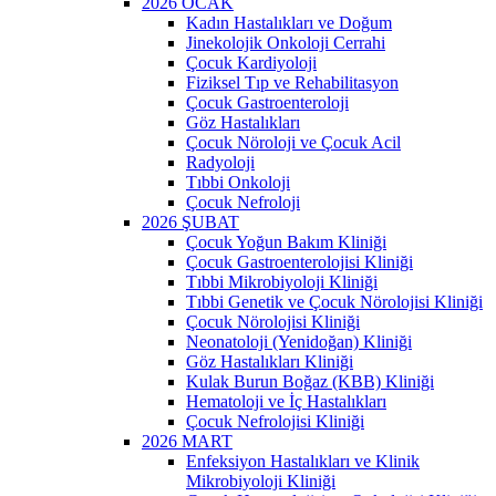
2026 OCAK
Kadın Hastalıkları ve Doğum
Jinekolojik Onkoloji Cerrahi
Çocuk Kardiyoloji
Fiziksel Tıp ve Rehabilitasyon
Çocuk Gastroenteroloji
Göz Hastalıkları
Çocuk Nöroloji ve Çocuk Acil
Radyoloji
Tıbbi Onkoloji
Çocuk Nefroloji
2026 ŞUBAT
Çocuk Yoğun Bakım Kliniği
Çocuk Gastroenterolojisi Kliniği
Tıbbi Mikrobiyoloji Kliniği
Tıbbi Genetik ve Çocuk Nörolojisi Kliniği
Çocuk Nörolojisi Kliniği
Neonatoloji (Yenidoğan) Kliniği
Göz Hastalıkları Kliniği
Kulak Burun Boğaz (KBB) Kliniği
Hematoloji ve İç Hastalıkları
Çocuk Nefrolojisi Kliniği
2026 MART
Enfeksiyon Hastalıkları ve Klinik
Mikrobiyoloji Kliniği