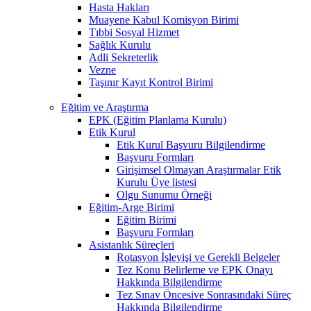
Hasta Hakları
Muayene Kabul Komisyon Birimi
Tıbbi Sosyal Hizmet
Sağlık Kurulu
Adli Sekreterlik
Vezne
Taşınır Kayıt Kontrol Birimi
Eğitim ve Araştırma
EPK (Eğitim Planlama Kurulu)
Etik Kurul
Etik Kurul Başvuru Bilgilendirme
Başvuru Formları
Girişimsel Olmayan Araştırmalar Etik
Kurulu Üye listesi
Olgu Sunumu Örneği
Eğitim-Arge Birimi
Eğitim Birimi
Başvuru Formları
Asistanlık Süreçleri
Rotasyon İşleyişi ve Gerekli Belgeler
Tez Konu Belirleme ve EPK Onayı
Hakkında Bilgilendirme
Tez Sınav Öncesive Sonrasındaki Süreç
Hakkında Bilgilendirme