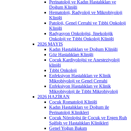
Perinatoloji ve Kadın Hastalıkları ve
Doğum Kliniği
Hematoloji, Radyoloji ve Mikrobiyoloji
Kliniği
Patoloji, Genel Cerrahi ve Tıbbi Onkoloji
Kliniği
Radyasyon Onkolojisi, Jinekolojik
Onkoloji ve Tıbbi Onkoloji Kliniği
2026 MAYIS
Kadın Hastalıkları ve Doğum Kliniği
Göz Hastalıkları Kliniği
Çocuk Kardiyolojisi ve Anesteziyoloji
kliniği
Tıbbi Onkoloji
Enfeksiyon Hastalıkları ve Klinik
Mikrobiyoloji ve Genel Cerrahi
Enfeksiyon Hastalıkları ve Klinik
Mikrobiyoloji ile Tıbbi Mikrobiyoloji
2026 HAZİRAN
Çocuk Romatoloji Kliniği
Kadın Hastalıkları ve Doğum ile
Perinatoloji Klinikleri
Çocuk Nörolojisi ile Çocuk ve Ergen Ruh
Sağlığı ve Hastalıkları Klinikleri
Genel Yoğun Bakım