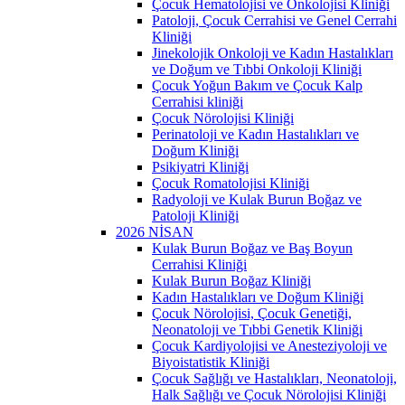
Çocuk Hematolojisi ve Onkolojisi Kliniği
Patoloji, Çocuk Cerrahisi ve Genel Cerrahi
Kliniği
Jinekolojik Onkoloji ve Kadın Hastalıkları
ve Doğum ve Tıbbi Onkoloji Kliniği
Çocuk Yoğun Bakım ve Çocuk Kalp
Cerrahisi kliniği
Çocuk Nörolojisi Kliniği
Perinatoloji ve Kadın Hastalıkları ve
Doğum Kliniği
Psikiyatri Kliniği
Çocuk Romatolojisi Kliniği
Radyoloji ve Kulak Burun Boğaz ve
Patoloji Kliniği
2026 NİSAN
Kulak Burun Boğaz ve Baş Boyun
Cerrahisi Kliniği
Kulak Burun Boğaz Kliniği
Kadın Hastalıkları ve Doğum Kliniği
Çocuk Nörolojisi, Çocuk Genetiği,
Neonatoloji ve Tıbbi Genetik Kliniği
Çocuk Kardiyolojisi ve Anesteziyoloji ve
Biyoistatistik Kliniği
Çocuk Sağlığı ve Hastalıkları, Neonatoloji,
Halk Sağlığı ve Çocuk Nörolojisi Kliniği