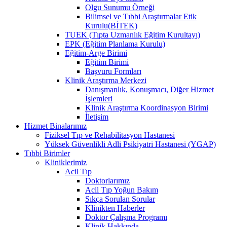
Olgu Sunumu Örneği
Bilimsel ve Tıbbi Araştırmalar Etik
Kurulu(BİTEK)
TUEK (Tıpta Uzmanlık Eğitim Kurultayı)
EPK (Eğitim Planlama Kurulu)
Eğitim-Arge Birimi
Eğitim Birimi
Başvuru Formları
Klinik Araştırma Merkezi
Danışmanlık, Konuşmacı, Diğer Hizmet
İşlemleri
Klinik Araştırma Koordinasyon Birimi
İletişim
Hizmet Binalarımız
Fiziksel Tıp ve Rehabilitasyon Hastanesi
Yüksek Güvenlikli Adli Psikiyatri Hastanesi (YGAP)
Tıbbi Birimler
Kliniklerimiz
Acil Tıp
Doktorlarımız
Acil Tıp Yoğun Bakım
Sıkça Sorulan Sorular
Klinikten Haberler
Doktor Çalışma Programı
Klinik Hakkında