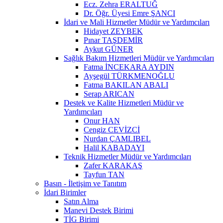
Ecz. Zehra ERALTUĞ
Dr. Öğr. Üyesi Emre ŞANCI
İdari ve Mali Hizmetler Müdür ve Yardımcıları
Hidayet ZEYBEK
Pınar TAŞDEMİR
Aykut GÜNER
Sağlık Bakım Hizmetleri Müdür ve Yardımcıları
Fatma İNCEKARA AYDIN
Ayşegül TÜRKMENOĞLU
Fatma BAKILAN ABALI
Serap ARICAN
Destek ve Kalite Hizmetleri Müdür ve
Yardımcıları
Onur HAN
Cengiz CEVİZCİ
Nurdan ÇAMLIBEL
Halil KABADAYI
Teknik Hizmetler Müdür ve Yardımcıları
Zafer KARAKAŞ
Tayfun TAN
Basın - İletişim ve Tanıtım
İdari Birimler
Satın Alma
Manevi Destek Birimi
TİG Birimi