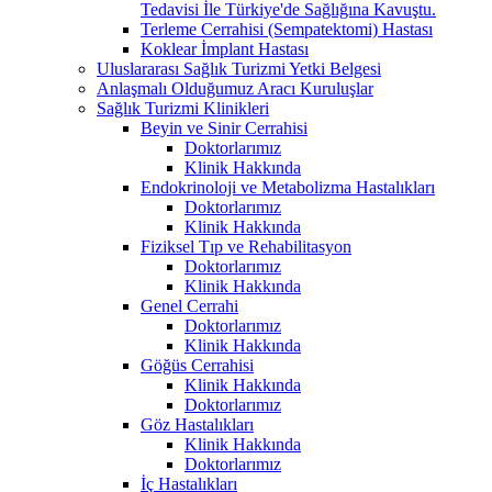
Tedavisi İle Türkiye'de Sağlığına Kavuştu.
Terleme Cerrahisi (Sempatektomi) Hastası
Koklear İmplant Hastası
Uluslararası Sağlık Turizmi Yetki Belgesi
Anlaşmalı Olduğumuz Aracı Kuruluşlar
Sağlık Turizmi Klinikleri
Beyin ve Sinir Cerrahisi
Doktorlarımız
Klinik Hakkında
Endokrinoloji ve Metabolizma Hastalıkları
Doktorlarımız
Klinik Hakkında
Fiziksel Tıp ve Rehabilitasyon
Doktorlarımız
Klinik Hakkında
Genel Cerrahi
Doktorlarımız
Klinik Hakkında
Göğüs Cerrahisi
Klinik Hakkında
Doktorlarımız
Göz Hastalıkları
Klinik Hakkında
Doktorlarımız
İç Hastalıkları