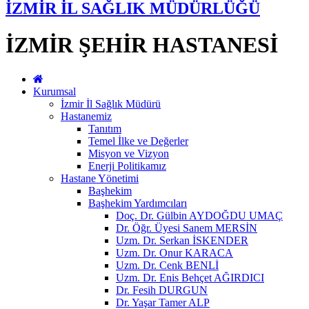
İZMİR İL SAĞLIK MÜDÜRLÜĞÜ
İZMİR ŞEHİR HASTANESİ
Kurumsal
İzmir İl Sağlık Müdürü
Hastanemiz
Tanıtım
Temel İlke ve Değerler
Misyon ve Vizyon
Enerji Politikamız
Hastane Yönetimi
Başhekim
Başhekim Yardımcıları
Doç. Dr. Gülbin AYDOĞDU UMAÇ
Dr. Öğr. Üyesi Sanem MERSİN
Uzm. Dr. Serkan İSKENDER
Uzm. Dr. Onur KARACA
Uzm. Dr. Cenk BENLİ
Uzm. Dr. Enis Behçet AĞIRDICI
Dr. Fesih DURGUN
Dr. Yaşar Tamer ALP