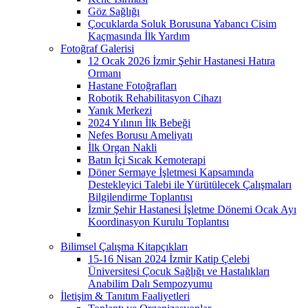
Göz Sağlığı
Çocuklarda Soluk Borusuna Yabancı Cisim
Kaçmasında İlk Yardım
Fotoğraf Galerisi
12 Ocak 2026 İzmir Şehir Hastanesi Hatıra
Ormanı
Hastane Fotoğrafları
Robotik Rehabilitasyon Cihazı
Yanık Merkezi
2024 Yılının İlk Bebeği
Nefes Borusu Ameliyatı
İlk Organ Nakli
Batın İçi Sıcak Kemoterapi
Döner Sermaye İşletmesi Kapsamında
Destekleyici Talebi ile Yürütülecek Çalışmaları
Bilgilendirme Toplantısı
İzmir Şehir Hastanesi İşletme Dönemi Ocak Ayı
Koordinasyon Kurulu Toplantısı
Bilimsel Çalışma Kitapçıkları
15-16 Nisan 2024 İzmir Katip Çelebi
Üniversitesi Çocuk Sağlığı ve Hastalıkları
Anabilim Dalı Sempozyumu
İletişim & Tanıtım Faaliyetleri