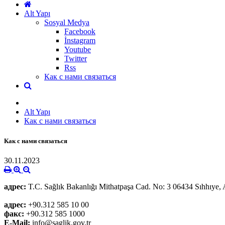
Alt Yapı
Sosyal Medya
Facebook
İnstagram
Youtube
Twitter
Rss
Как с нами связаться
Alt Yapı
Как с нами связаться
Как с нами связаться
30.11.2023
адрес
:
T.C. Sağlık Bakanlığı Mithatpaşa Cad. No: 3 06434 Sıhhıye,
адрес
:
+90.312 585 10 00
факс
:
+90.312 585 1000
E-Mail:
info@saglik.gov.tr