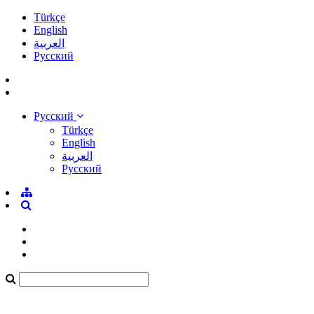
Türkçe
English
العربية
Pусский
Pусский
Türkçe
English
العربية
Pусский